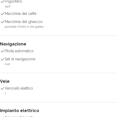
Frigorifero
190l
Macchina del caffè
Macchina del ghiaccio
portable VIVAX in the galley
Navigazione
Pilota automatico
Set di navigazione
null
Vele
Verricelli elettrici
1
Impianto elettrico