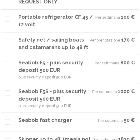
REQUEST ONLY
Portable refrigerator CF 45 /
100 €
Per settimana
·
12 volt
Safety net / sailing boats
170 €
Per prenotazione
·
and catamarans up to 48 ft
Seabob F5 - plus security
800 €
Per settimana
·
deposit 500 EUR
plus security deposit 500 EUR
Seabob F5S - plus security
1000 €
Per settimana
·
deposit 500 EUR
plus security deposit 500 EUR
Seabob fast charger
50 €
Per settimana
·
Skipper up to 48' (meals not
1820 €
Per settimana
·