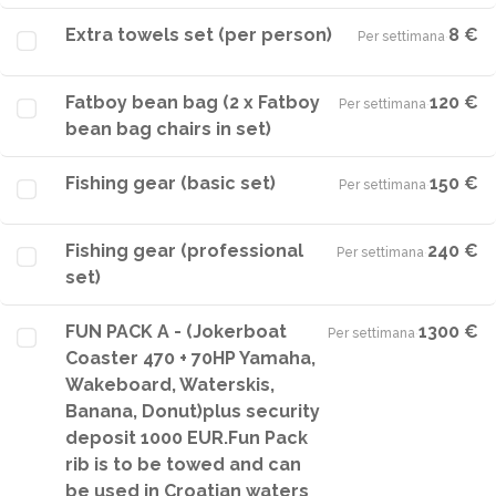
Extra towels set (per person)
8 €
Per settimana
·
Fatboy bean bag (2 x Fatboy
120 €
Per settimana
·
bean bag chairs in set)
Fishing gear (basic set)
150 €
Per settimana
·
Fishing gear (professional
240 €
Per settimana
·
set)
FUN PACK A - (Jokerboat
1300 €
Per settimana
·
Coaster 470 + 70HP Yamaha,
Wakeboard, Waterskis,
Banana, Donut)plus security
deposit 1000 EUR.Fun Pack
rib is to be towed and can
be used in Croatian waters