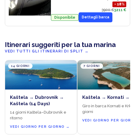
−
18
%
3900 €
3211 €
Dettagli barca
Disponibile
Itinerari suggeriti per la tua marina
VEDI TUTTI GLI ITINERARI DI SPLIT
→
14 GIORNI
7 GIORNI
Kaštela → Dubrovnik →
Kaštela → Kornati → K
Kaštela (14 Days)
Giro in barca Kornati e Krka 
giorni
14 giorni Kaštela–Dubrovnik e
ritorno
VEDI GIORNO PER GIORN
VEDI GIORNO PER GIORNO
→