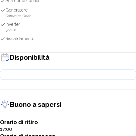
Aria condizionata
Generatore
Cummins Onan
Inverter
400 W
Riscaldamento
Disponibilità
Buono a sapersi
Orario di ritiro
17:00