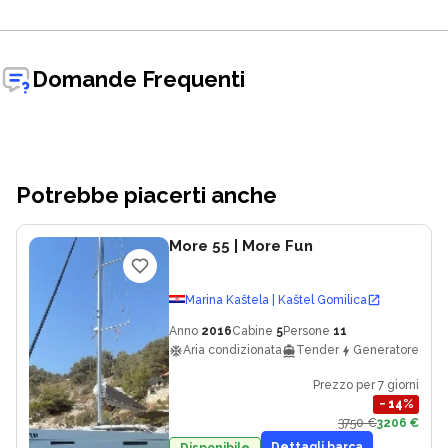
Domande Frequenti
Potrebbe piacerti anche
More 55
| More Fun
Marina Kaštela | Kaštel Gomilica
Anno
2016
Cabine
5
Persone
11
Aria condizionata
Tender
Generatore
Prezzo per 7 giorni
−
14
%
3750 €
3206 €
Dettagli barca
Disponibile