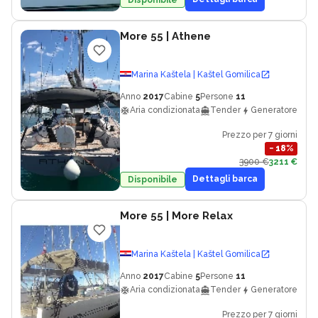
More 55
| Athene
Marina Kaštela | Kaštel Gomilica
Anno
2017
Cabine
5
Persone
11
Aria condizionata
Tender
Generatore
Prezzo per 7 giorni
−
18
%
3900 €
3211 €
Dettagli barca
Disponibile
More 55
| More Relax
Marina Kaštela | Kaštel Gomilica
Anno
2017
Cabine
5
Persone
11
Aria condizionata
Tender
Generatore
Prezzo per 7 giorni