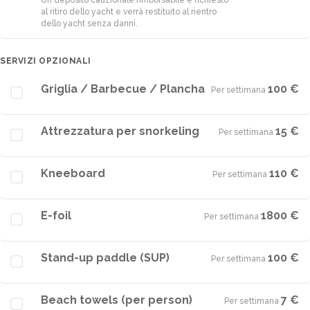
Un deposito cauzionale rimborsabile è richiesto
al ritiro dello yacht e verrà restituito al rientro
dello yacht senza danni.
SERVIZI OPZIONALI
Griglia / Barbecue / Plancha
100 €
Per settimana
·
Attrezzatura per snorkeling
15 €
Per settimana
·
Kneeboard
110 €
Per settimana
·
E-foil
1800 €
Per settimana
·
Stand-up paddle (SUP)
100 €
Per settimana
·
Beach towels (per person)
7 €
Per settimana
·