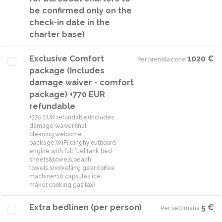
be confirmed only on the
check-in date in the
charter base)
Exclusive Comfort
1020 €
Per prenotazione
·
package (Includes
damage waiver - comfort
package) +770 EUR
refundable
+770 EUR refundable(Includes
damage waiver,final
cleaning,welcome
package,WiFi,dinghy,outboard
engine with full fuel tank,bed
sheets&towels,beach
towels,snorkelling gear,coffee
machine+10 capsules,ice
maker,cooking gas,tax)
Extra bedlinen (per person)
5 €
Per settimana
·