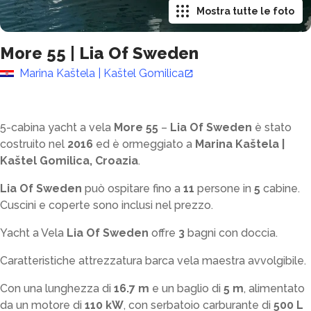
Mostra tutte le foto
More 55
|
Lia Of Sweden
Marina Kaštela | Kaštel Gomilica
5-cabina yacht a vela
More 55
–
Lia Of Sweden
è stato
costruito nel
2016
ed è ormeggiato a
Marina Kaštela |
Kaštel Gomilica, Croazia
.
Lia Of Sweden
può ospitare fino a
11
persone in
5
cabine.
Cuscini e coperte sono inclusi nel prezzo.
Yacht a Vela
Lia Of Sweden
offre
3
bagni con doccia
.
Caratteristiche attrezzatura barca vela maestra avvolgibile.
Con una lunghezza di
16.7 m
e un baglio di
5 m
, alimentato
da un motore di
110 kW
, con serbatoio carburante di
500 L