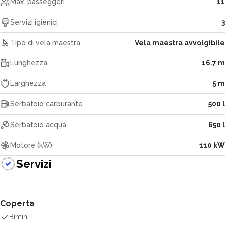
Max. passeggeri
11
Servizi igienici
3
Tipo di vela maestra
Vela maestra avvolgibile
Lunghezza
16.7 m
Larghezza
5 m
Serbatoio carburante
500 l
Serbatoio acqua
650 l
Motore (kW)
110 kW
Servizi
Coperta
Bimini