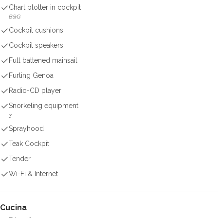
Chart plotter in cockpit
B&G
Cockpit cushions
Cockpit speakers
Full battened mainsail
Furling Genoa
Radio-CD player
Snorkeling equipment
3
Sprayhood
Teak Cockpit
Tender
Wi-Fi & Internet
Cucina