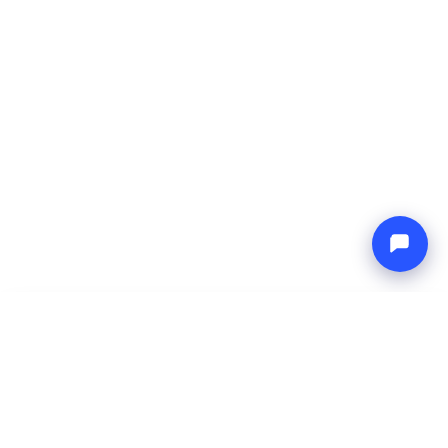
-
Prezzo totale
Endless blue
9 Aug 2026
-
16 Aug 2026
Boat4you
Prenota