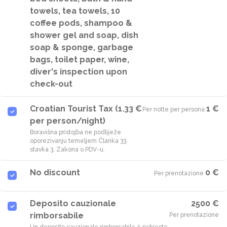
towels, tea towels, 10
coffee pods, shampoo &
shower gel and soap, dish
soap & sponge, garbage
bags, toilet paper, wine,
diver's inspection upon
check-out
Croatian Tourist Tax (1.33 €
1 €
Per notte per persona
·
per person/night)
Boravišna pristojba ne podliježe
oporezivanju temeljem Članka 33.
stavka 3. Zakona o PDV-u.
No discount
0 €
Per prenotazione
·
Deposito cauzionale
2500 €
rimborsabile
Per prenotazione