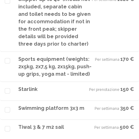
included, separate cabin
and toilet needs to be given
for accommodation if not in
the front peak; skipper
details will be provided
three days prior to charter)
Sports equipment (weights:
170 €
Per settimana
·
2x5kg, 2x7,5 kg, 2x15kg, push-
up grips, yoga mat - limited)
Starlink
150 €
Per prenotazione
·
Swimming platform 3x3 m
350 €
Per settimana
·
Tiwal 3 & 7 m2 sail
500 €
Per settimana
·