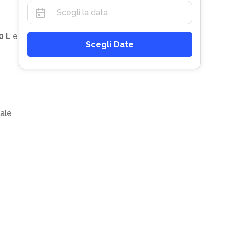
0 L
e
Scegli Date
cale