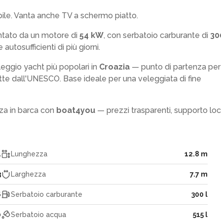
bile. Vanta anche TV a schermo piatto.
entato da un motore di
54 kW
, con serbatoio carburante di
30
autosufficienti di più giorni.
leggio yacht più popolari in
Croazia
— punto di partenza per
ette dall'UNESCO. Base ideale per una veleggiata di fine
za in barca con
boat4you
— prezzi trasparenti, supporto lo
1
Lunghezza
12.8 m
3
Larghezza
7.7 m
6
Serbatoio carburante
300 l
0
Serbatoio acqua
515 l