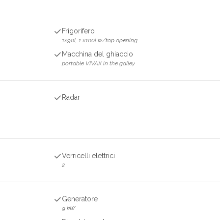
Frigorifero
1x90l, 1 x100l w/top opening
Macchina del ghiaccio
portable VIVAX in the galley
Radar
Verricelli elettrici
2
Generatore
9 kW