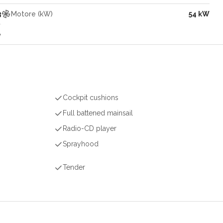
3
Motore (kW)
54 kW
e
Cockpit cushions
Full battened mainsail
Radio-CD player
Sprayhood
Tender