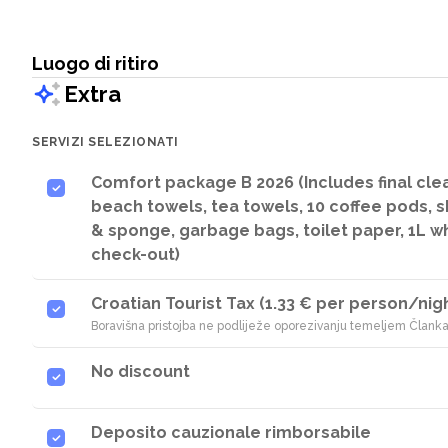
Luogo di ritiro
Extra
SERVIZI SELEZIONATI
Comfort package B 2026 (Includes final cle
beach towels, tea towels, 10 coffee pods,
& sponge, garbage bags, toilet paper, 1L wh
check-out)
Croatian Tourist Tax (1.33 € per person/nig
Boravišna pristojba ne podliježe oporezivanju temeljem Članka
No discount
Deposito cauzionale rimborsabile