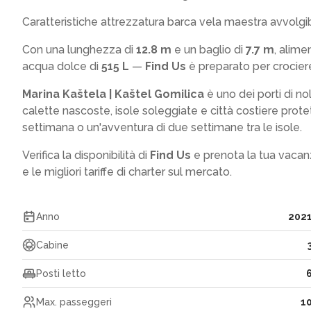
Caratteristiche attrezzatura barca vela maestra avvolgi
Con una lunghezza di
12.8 m
e un baglio di
7.7 m
, alim
acqua dolce di
515 L
—
Find Us
è preparato per crociere 
Marina Kaštela | Kaštel Gomilica
è uno dei porti di no
calette nascoste, isole soleggiate e città costiere prot
settimana o un'avventura di due settimane tra le isole.
Verifica la disponibilità di
Find Us
e prenota la tua vacan
e le migliori tariffe di charter sul mercato.
Anno
202
Cabine
Posti letto
Max. passeggeri
1