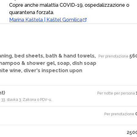
Copre anche malattia COVID-19, ospedalizzazione o
quarantena forzata.
Marina Kaštela | Kaštel Gomilica
aning, bed sheets, bath & hand towels,
56
Per prenotazione
·
 shampoo & shower gel, soap, dish soap
ite wine, diver's inspection upon
ht)
Per notte per persona
·
 33. stavka 3. Zakona o PDV-u.
Per prenotazione
·
250