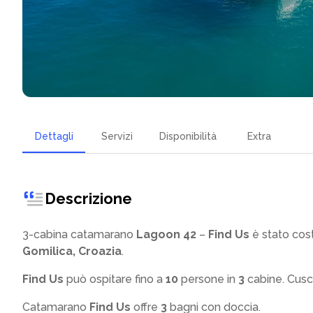
Dettagli
Servizi
Disponibilità
Extra
Descrizione
3-cabina catamarano
Lagoon 42
–
Find Us
è stato cost
Gomilica, Croazia
.
Find Us
può ospitare fino a
10
persone in
3
cabine. Cusc
Catamarano
Find Us
offre
3
bagni con doccia
.