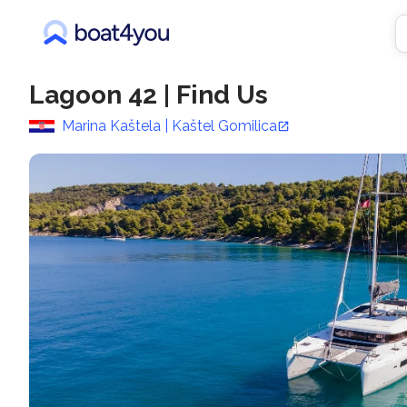
Lagoon 42
|
Find Us
Marina Kaštela | Kaštel Gomilica