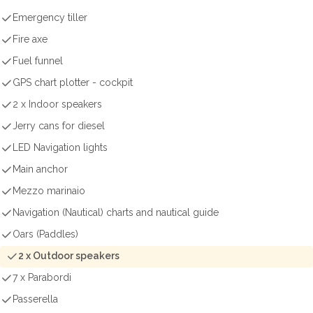
Emergency tiller
Fire axe
Fuel funnel
GPS chart plotter - cockpit
2 x Indoor speakers
Jerry cans for diesel
LED Navigation lights
Main anchor
Mezzo marinaio
Navigation (Nautical) charts and nautical guide
Oars (Paddles)
2 x Outdoor speakers
7 x Parabordi
Passerella