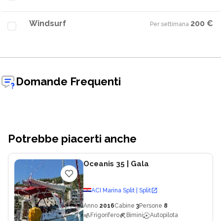
Windsurf
200 €
Per settimana
·
Domande Frequenti
Potrebbe piacerti anche
Oceanis 35
| Gala
ACI Marina Split | Split
Anno
2016
Cabine
3
Persone
8
Frigorifero
Bimini
Autopilota