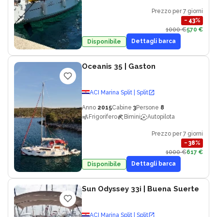
Prezzo per 7 giorni
−
43
%
1000 €
570 €
Dettagli barca
Disponibile
Oceanis 35
| Gaston
ACI Marina Split | Split
Anno
2015
Cabine
3
Persone
8
Frigorifero
Bimini
Autopilota
Prezzo per 7 giorni
−
38
%
1000 €
617 €
Dettagli barca
Disponibile
Sun Odyssey 33i
| Buena Suerte
ACI Marina Split | Split