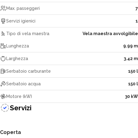
Max. passeggeri
7
Servizi igienici
1
Tipo di vela maestra
Vela maestra avvolgibile
Lunghezza
9.99 m
Larghezza
3.42 m
Serbatoio carburante
150 l
Serbatoio acqua
150 l
Motore (kW)
30 kW
Servizi
Coperta