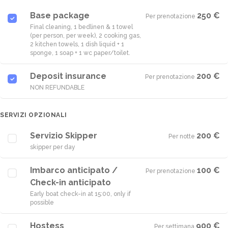
Base package
250 €
Per prenotazione
·
Final cleaning, 1 bedlinen & 1 towel
(per person, per week), 2 cooking gas,
2 kitchen towels, 1 dish liquid + 1
sponge, 1 soap + 1 wc paper/toilet.
Deposit insurance
200 €
Per prenotazione
·
NON REFUNDABLE
SERVIZI OPZIONALI
Servizio Skipper
200 €
Per notte
·
skipper per day
Imbarco anticipato /
100 €
Per prenotazione
·
Check-in anticipato
Early boat check-in at 15:00, only if
possible
Hostess
900 €
Per settimana
·