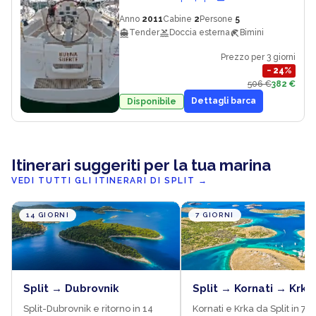
Anno
2011
Cabine
2
Persone
5
Tender
Doccia esterna
Bimini
Prezzo per 3 giorni
−
24
%
506 €
382 €
Dettagli barca
Disponibile
Itinerari suggeriti per la tua marina
VEDI TUTTI GLI ITINERARI DI SPLIT
→
14 GIORNI
7 GIORNI
Split → Dubrovnik
Split → Kornati → Krka
Split-Dubrovnik e ritorno in 14
Kornati e Krka da Split in 7 g