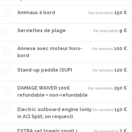
Animaux à bord
150 €
Par réservation
·
Serviettes de plage
9 €
Par réservation
·
Annexe avec moteur hors-
100 €
Par semaine
·
bord
Stand-up paddle (SUP)
120 €
Par semaine
·
DAMAGE WAIVER 100€
250 €
Par réservation
·
refundable + non-refundable
Electric outboard engine (only
150 €
Par semaine
·
in ACI Split, on request)
EXTRA set towels:small +
7 €
Par réservation
·