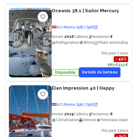
Oceanis 38.1
| Sailor Mercury
ACI Marina Split | Split
Année
2018
Cabines
3
Personnes
8
Refrigerateur
Bimini
Pilote automatique
Prix pour 7 jours
−
42
%
883 €
513 €
Details du bateau
Disponible
Elan Impression 40
| Happy
ACI Marina Split | Split
Année
2019
Cabines
3
Personnes
8
Climatisation
Annexe
Panneaux solaires
Prix pour 3 jours
−
34
%