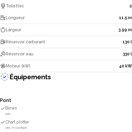
Toilettes
2
Longueur
11.5 m
Largeur
3.99 m
Réservoir carburant
130 l
Réservoir eau
330 l
Moteur (kW)
40 kW
Équipements
Pont
Bimini
yes
Chart plotter
yes in cockpit