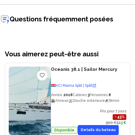
Questions fréquemment posées
Vous aimerez peut-être aussi
Oceanis 38.1
| Sailor Mercury
ACI Marina Split | Split
Année
2018
Cabines
3
Personnes
8
Annexe
Douche exterieure
Bimini
Prix pour 7 jours
−
43
%
900 €
513 €
Details du bateau
Disponible