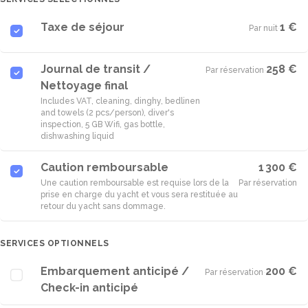
Taxe de séjour
1 €
Par nuit
·
Journal de transit /
258 €
Par réservation
·
Nettoyage final
Includes VAT, cleaning, dinghy, bedlinen
and towels (2 pcs/person), diver's
inspection, 5 GB Wifi, gas bottle,
dishwashing liquid
Caution remboursable
1 300 €
Une caution remboursable est requise lors de la
Par réservation
prise en charge du yacht et vous sera restituée au
retour du yacht sans dommage.
SERVICES OPTIONNELS
Embarquement anticipé /
200 €
Par réservation
·
Check-in anticipé