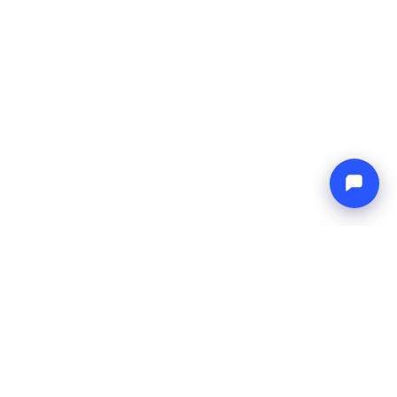
-
Prix total
Endless blue
7 Aug 2026
-
14 Aug 2026
Boat4you
Réserver
ENTREPRISE
RÉSEAU
À propos
Europe Yachts