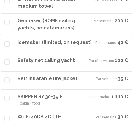
medium towel
Gennaker (SOME sailing
200 €
Par semaine
·
yachts, no catamarans)
Icemaker (limited, on request)
40 €
Par semaine
·
Safety net sailing yacht
100 €
Par réservation
·
Self inflatable life jacket
35 €
Par semaine
·
SKIPPER SY 30-39 FT
1 660 €
Par semaine
·
+ cabin + food
Wi-Fi 40GB 4G LTE
30 €
Par semaine
·