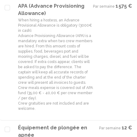
APA (Advance Provisioning
1 575 €
Par semaine
·
Allowance)
When hiring a hostess, an Advance
Provisional Allowance is obligatory (3000€
in cash).
Advance Provisioning Allowance (APA) is a
mandatory extra when two crew members
are hired. From this amount costs of
supplies, food, beverages port and
mooring charges, diesel, and fuel will be
covered. If extra costs appear, clients will
be asked to pay the difference. The
captain will keep all accurate records of
spending and at the end of the charter
crew will present all invoices to guests.
Crew meals expense is covered out of APA
fund (35,00 € - 40,00 € per crew member
/ per day).
Crew gratuities are not included and are
welcome.
Équipement de plongée en
12 €
Par semaine
·
apnée