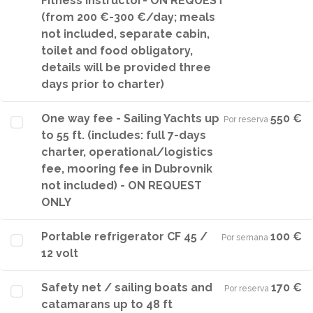
Fitness Instructor- ON REQUEST
(from 200 €-300 €/day; meals
not included, separate cabin,
toilet and food obligatory,
details will be provided three
days prior to charter)
One way fee - Sailing Yachts up
550 €
Por reserva
·
to 55 ft. (includes: full 7-days
charter, operational/logistics
fee, mooring fee in Dubrovnik
not included) - ON REQUEST
ONLY
Portable refrigerator CF 45 /
100 €
Por semana
·
12 volt
Safety net / sailing boats and
170 €
Por reserva
·
catamarans up to 48 ft