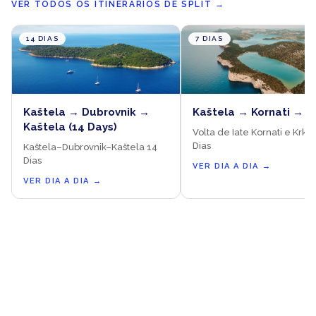
VER TODOS OS ITINERÁRIOS DE SPLIT
→
14 DIAS
7 DIAS
Kaštela → Dubrovnik →
Kaštela → Kornati → K
Kaštela (14 Days)
Volta de Iate Kornati e Krka 
Dias
Kaštela–Dubrovnik–Kaštela 14
Dias
VER DIA A DIA
→
VER DIA A DIA
→