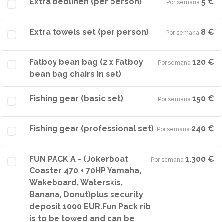
Extra bedlinen (per person)
5 €
Por semana
·
Extra towels set (per person)
8 €
Por semana
·
Fatboy bean bag (2 x Fatboy
120 €
Por semana
·
bean bag chairs in set)
Fishing gear (basic set)
150 €
Por semana
·
Fishing gear (professional set)
240 €
Por semana
·
FUN PACK A - (Jokerboat
1.300 €
Por semana
·
Coaster 470 + 70HP Yamaha,
Wakeboard, Waterskis,
Banana, Donut)plus security
deposit 1000 EUR.Fun Pack rib
is to be towed and can be