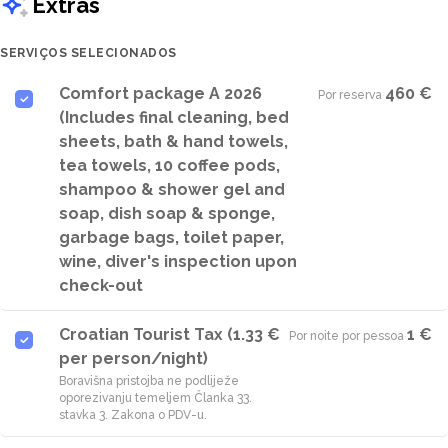
Extras
SERVIÇOS SELECIONADOS
Comfort package A 2026
460 €
Por reserva
·
(Includes final cleaning, bed
sheets, bath & hand towels,
tea towels, 10 coffee pods,
shampoo & shower gel and
soap, dish soap & sponge,
garbage bags, toilet paper,
wine, diver's inspection upon
check-out
Croatian Tourist Tax (1.33 €
1 €
Por noite por pessoa
·
per person/night)
Boravišna pristojba ne podliježe
oporezivanju temeljem Članka 33.
stavka 3. Zakona o PDV-u.