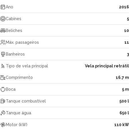
Ano
2016
Cabines
5
Beliches
10
Máx. passageiros
11
Banheiros
3
Tipo de vela principal
Vela principal retrátil
Comprimento
16.7 m
Boca
5 m
Tanque combustível
500 l
Tanque água
650 l
Motor (kW)
110 kW