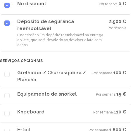
No discount
0 €
Por reserva
·
Depósito de segurança
2.500 €
reembolsável
Por reserva
É necessário um depósito reembolsável na entrega
do iate, que será devolvido ao devolver o iate sem
danos.
SERVIÇOS OPCIONAIS
Grelhador / Churrasqueira /
100 €
Por semana
·
Plancha
Equipamento de snorkel
15 €
Por semana
·
Kneeboard
110 €
Por semana
·
E-foil
1.800 €
Por semana
·