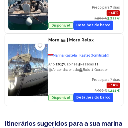
Preco para 7 dias
−
18
%
3.900 €
3.211 €
Detalhes do barco
Disponivel
More 55
| More Relax
Marina Kaštela | Kaštel Gomilica
Ano
2017
Cabines
5
Pessoas
11
Ar condicionado
Bote
Gerador
Preco para 7 dias
−
18
%
3.900 €
3.211 €
Detalhes do barco
Disponivel
Itinerários sugeridos para a sua marina