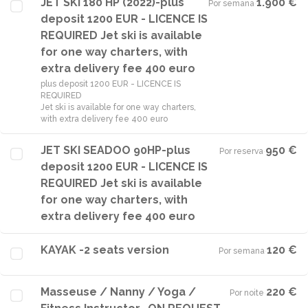
JET SKI 180 HP (2022)-plus
1.900 €
Por semana
·
deposit 1200 EUR - LICENCE IS
REQUIRED Jet ski is available
for one way charters, with
extra delivery fee 400 euro
plus deposit 1200 EUR - LICENCE IS
REQUIRED
Jet ski is available for one way charters,
with extra delivery fee 400 euro
JET SKI SEADOO 90HP-plus
950 €
Por reserva
·
deposit 1200 EUR - LICENCE IS
REQUIRED Jet ski is available
for one way charters, with
extra delivery fee 400 euro
KAYAK -2 seats version
120 €
Por semana
·
Masseuse / Nanny / Yoga /
220 €
Por noite
·