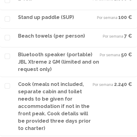
Stand up paddle (SUP)
100 €
Por semana
·
Beach towels (per person)
7 €
Por semana
·
Bluetooth speaker (portable)
50 €
Por semana
·
JBL Xtreme 2 GM (limited and on
request only)
Cook (meals not included,
2.240 €
Por semana
·
separate cabin and toilet
needs to be given for
accommodation if not in the
front peak. Cook details will
be provided three days prior
to charter)