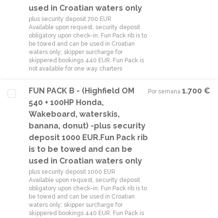
used in Croatian waters only
plus security deposit 700 EUR
Available upon request, security deposit
obligatory upon check-in; Fun Pack rib is to
be towed and can be used in Croatian
waters only; skipper surcharge for
skippered bookings 440 EUR. Fun Pack is
not available for one way charters
FUN PACK B - (Highfield OM
1.700 €
Por semana
·
540 + 100HP Honda,
Wakeboard, waterskis,
banana, donut) -plus security
deposit 1000 EUR.Fun Pack rib
is to be towed and can be
used in Croatian waters only
plus security deposit 1000 EUR
Available upon request, security deposit
obligatory upon check-in; Fun Pack rib is to
be towed and can be used in Croatian
waters only; skipper surcharge for
skippered bookings 440 EUR. Fun Pack is