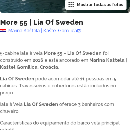
Mostrar todas as fotos
More 55
|
Lia Of Sweden
Marina Kaštela | Kaštel Gomilica
5-cabine iate à vela
More 55
–
Lia Of Sweden
foi
construído em
2016
e está ancorado em
Marina Kaštela |
Kaštel Gomilica, Croácia
.
Lia Of Sweden
pode acomodar até
11
pessoas em
5
cabines. Travesseiros e cobertores estão incluídos no
preço.
Iate à Vela
Lia Of Sweden
oferece
3
banheiros com
chuveiro
.
Características do equipamento do barco vela principal
retrátil.