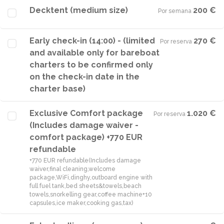
Decktent (medium size)
200 €
Por semana
·
Early check-in (14:00) - (limited
270 €
Por reserva
·
and available only for bareboat
charters to be confirmed only
on the check-in date in the
charter base)
Exclusive Comfort package
1.020 €
Por reserva
·
(Includes damage waiver -
comfort package) +770 EUR
refundable
+770 EUR refundable(Includes damage
waiver,final cleaning,welcome
package,WiFi,dinghy,outboard engine with
full fuel tank,bed sheets&towels,beach
towels,snorkelling gear,coffee machine+10
capsules,ice maker,cooking gas,tax)