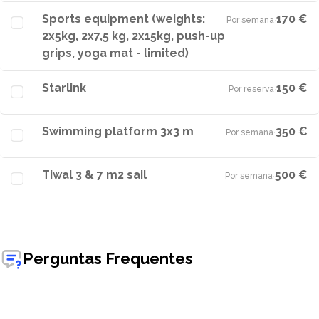
Sports equipment (weights:
170 €
Por semana
·
2x5kg, 2x7,5 kg, 2x15kg, push-up
grips, yoga mat - limited)
Starlink
150 €
Por reserva
·
Swimming platform 3x3 m
350 €
Por semana
·
Tiwal 3 & 7 m2 sail
500 €
Por semana
·
Perguntas Frequentes