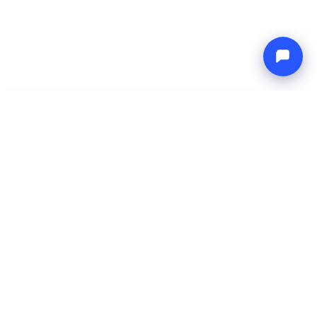
-
Preço total
Endless blue
8 Aug 2026
-
15 Aug 2026
Boat4you
Reservar
EMPRESA
REDE
Sobre Nós
Europe Yachts
Como Trabalhamos
Catamaran Croatia
FAQ
Catamaran Greece
Blog
Catamaran Italy
Contato
Catamaran Caribbean
Yacht Charter Croatia
LEGAL