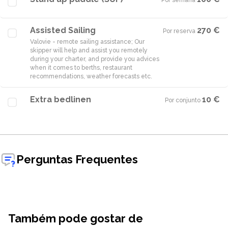
Por semana
·
Assisted Sailing
270 €
Por reserva
·
Valovie - remote sailing assistance; Our
skipper will help and assist you remotely
during your charter, and provide you advices
when it comes to berths, restaurant
Extra bedlinen
10 €
Por conjunto
·
Perguntas Frequentes
Também pode gostar de