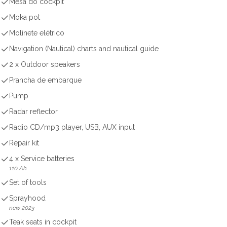
Mesa do cockpit
Moka pot
Molinete elétrico
Navigation (Nautical) charts and nautical guide
2 x Outdoor speakers
Prancha de embarque
Pump
Radar reflector
Radio CD/mp3 player, USB, AUX input
Repair kit
4 x Service batteries
110 Ah
Set of tools
Sprayhood
new 2023
Teak seats in cockpit