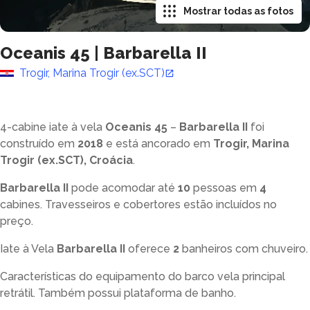
Mostrar todas as fotos
Oceanis 45
|
Barbarella II
Trogir, Marina Trogir (ex.SCT)
4-cabine iate à vela
Oceanis 45
–
Barbarella II
foi
construído em
2018
e está ancorado em
Trogir, Marina
Trogir (ex.SCT), Croácia
.
Barbarella II
pode acomodar até
10
pessoas em
4
cabines. Travesseiros e cobertores estão incluídos no
preço.
Iate à Vela
Barbarella II
oferece
2
banheiros com chuveiro
.
Características do equipamento do barco vela principal
retrátil. Também possui plataforma de banho.