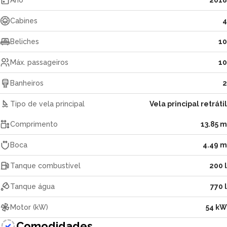
Ano
2018
Cabines
4
Beliches
10
Máx. passageiros
10
Banheiros
2
Tipo de vela principal
Vela principal retrátil
Comprimento
13.85 m
Boca
4.49 m
Tanque combustível
200 l
Tanque água
770 l
Motor (kW)
54 kW
Comodidades