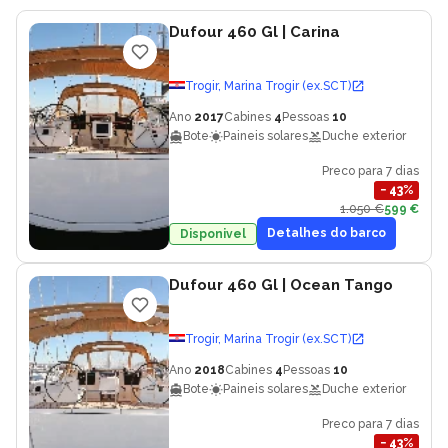
Dufour 460 Gl
| Carina
Trogir, Marina Trogir (ex.SCT)
Ano
2017
Cabines
4
Pessoas
10
Bote
Paineis solares
Duche exterior
Preco para 7 dias
−
43
%
1.050 €
599 €
Detalhes do barco
Disponivel
Dufour 460 Gl
| Ocean Tango
Trogir, Marina Trogir (ex.SCT)
Ano
2018
Cabines
4
Pessoas
10
Bote
Paineis solares
Duche exterior
Preco para 7 dias
−
43
%