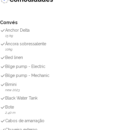
Convés
Anchor Delta
15 kg
Âncora sobressalente
10kg
Bed linen
Bilge pump - Electric
Bilge pump - Mechanic
Bimini
new 2023
Black Water Tank
Bote
2,40 m
Cabos de amarração
Chuveiro externo