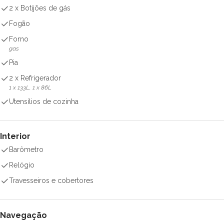
2 x Botijões de gás
Fogão
Forno
gas
Pia
2 x Refrigerador
1 x 133L, 1 x 86L
Utensílios de cozinha
Interior
Barômetro
Relógio
Travesseiros e cobertores
Navegação