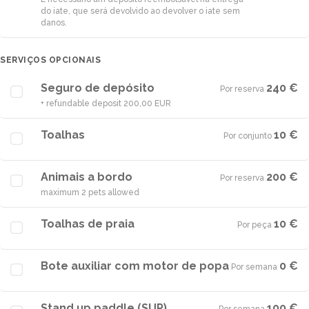
do iate, que será devolvido ao devolver o iate sem
danos.
SERVIÇOS OPCIONAIS
Seguro de depósito
240 €
Por reserva
·
+ refundable deposit 200,00 EUR
Toalhas
10 €
Por conjunto
·
Animais a bordo
200 €
Por reserva
·
maximum 2 pets allowed
Toalhas de praia
10 €
Por peça
·
Bote auxiliar com motor de popa
0 €
Por semana
·
Stand up paddle (SUP)
100 €