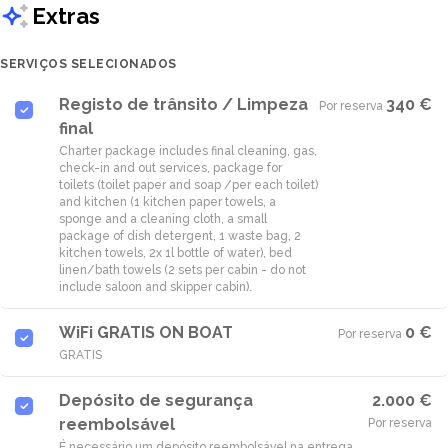
Extras
SERVIÇOS SELECIONADOS
Registo de trânsito / Limpeza
340 €
Por reserva
·
final
Charter package includes final cleaning, gas,
check-in and out services, package for
toilets (toilet paper and soap /per each toilet)
and kitchen (1 kitchen paper towels, a
sponge and a cleaning cloth, a small
package of dish detergent, 1 waste bag, 2
kitchen towels, 2x 1l bottle of water), bed
linen/bath towels (2 sets per cabin - do not
WiFi GRATIS ON BOAT
0 €
Por reserva
·
GRATIS
Depósito de segurança
2.000 €
reembolsável
Por reserva
É necessário um depósito reembolsável na entrega