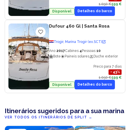
1.050 €
599 €
Detalhes do barco
Disponivel
Dufour 460 Gl
| Santa Rosa
Trogir, Marina Trogir (ex.SCT)
Ano
2017
Cabines
4
Pessoas
10
Bote
Paineis solares
Duche exterior
Preco para 7 dias
−
43
%
1.050 €
599 €
Detalhes do barco
Disponivel
Itinerários sugeridos para a sua marina
VER TODOS OS ITINERÁRIOS DE SPLIT
→