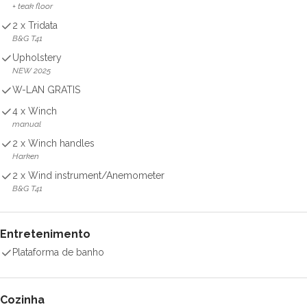
+ teak floor
2 x Tridata
B&G T41
Upholstery
NEW 2025
W-LAN GRATIS
4 x Winch
manual
2 x Winch handles
Harken
2 x Wind instrument/Anemometer
B&G T41
Entretenimento
Plataforma de banho
Cozinha