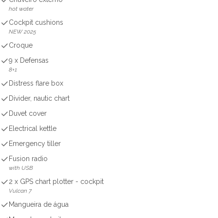
hot water
Cockpit cushions
NEW 2025
Croque
9 x Defensas
8+1
Distress flare box
Divider, nautic chart
Duvet cover
Electrical kettle
Emergency tiller
Fusion radio
with USB
2 x GPS chart plotter - cockpit
Vulcan 7
Mangueira de água