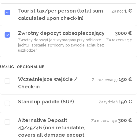
Tourist tax/per person (total sum
1 €
Za noc
·
calculated upon check-in)
Zwrotny depozyt zabezpieczający
3000 €
Zwrotny depozyt jest wymagany przy odbiorze
Za rezerwację
jachtu i zostanie zwrócony po zwrocie jachtu bez
uszkodzeń.
USŁUGI OPCJONALNE
Wcześniejsze wejście /
150 €
Za rezerwację
·
Check-in
Stand up paddle (SUP)
150 €
Za tydzień
·
Alternative Deposit
300 €
Za rezerwację
·
43/45/46 (non refundable,
covers all damage except