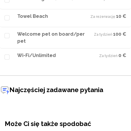
Towel Beach
10 €
Za rezerwację
·
Welcome pet on board/per
100 €
Za tydzień
·
pet
Wi-Fi/Unlimited
0 €
Za tydzień
·
Najczęściej zadawane pytania
Może Ci się także spodobać