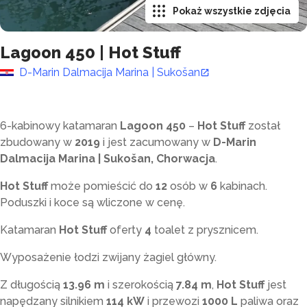
Pokaż wszystkie zdjęcia
Lagoon 450
|
Hot Stuff
D-Marin Dalmacija Marina | Sukošan
6-kabinowy katamaran
Lagoon 450
–
Hot Stuff
został
zbudowany w
2019
i jest zacumowany w
D-Marin
Dalmacija Marina | Sukošan, Chorwacja
.
Hot Stuff
może pomieścić do
12
osób w
6
kabinach.
Poduszki i koce są wliczone w cenę.
Katamaran
Hot Stuff
oferty
4
toalet z prysznicem
.
Wyposażenie łodzi zwijany żagiel główny.
Z długością
13.96 m
i szerokością
7.84 m
,
Hot Stuff
jest
napędzany silnikiem
114 kW
i przewozi
1000 L
paliwa oraz