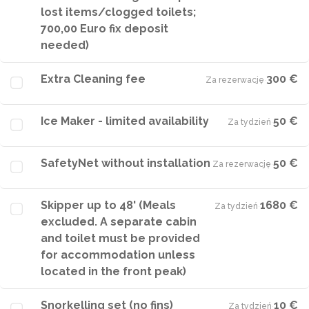
lost items/clogged toilets;
700,00 Euro fix deposit
needed)
Extra Cleaning fee
300 €
Za rezerwację
·
Ice Maker - limited availability
50 €
Za tydzień
·
SafetyNet without installation
50 €
Za rezerwację
·
Skipper up to 48' (Meals
1680 €
Za tydzień
·
excluded. A separate cabin
and toilet must be provided
for accommodation unless
located in the front peak)
Snorkelling set (no fins)
10 €
Za tydzień
·