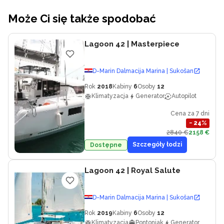
Może Ci się także spodobać
Lagoon 42
| Masterpiece
D-Marin Dalmacija Marina | Sukošan
Rok
2018
Kabiny
6
Osoby
12
Klimatyzacja
Generator
Autopilot
Cena za 7 dni
−
24
%
2840 €
2158 €
Szczegóły łodzi
Dostępne
Lagoon 42
| Royal Salute
D-Marin Dalmacija Marina | Sukošan
Rok
2019
Kabiny
6
Osoby
12
Klimatyzacja
Pontoniak
Generator