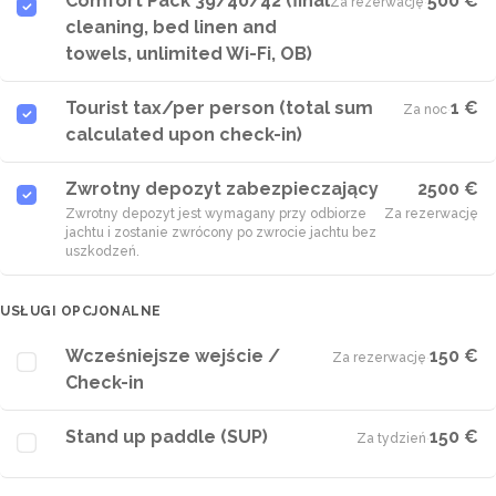
Comfort Pack 39/40/42 (final
500 €
Za rezerwację
·
cleaning, bed linen and
towels, unlimited Wi-Fi, OB)
Tourist tax/per person (total sum
1 €
Za noc
·
calculated upon check-in)
Zwrotny depozyt zabezpieczający
2500 €
Zwrotny depozyt jest wymagany przy odbiorze
Za rezerwację
jachtu i zostanie zwrócony po zwrocie jachtu bez
uszkodzeń.
USŁUGI OPCJONALNE
Wcześniejsze wejście /
150 €
Za rezerwację
·
Check-in
Stand up paddle (SUP)
150 €
Za tydzień
·