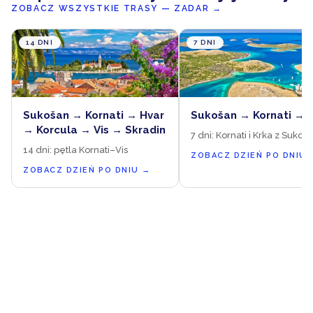
ZOBACZ WSZYSTKIE TRASY — ZADAR
→
14 DNI
7 DNI
Sukošan → Kornati → Hvar
Sukošan → Kornati → 
→ Korcula → Vis → Skradin
7 dni: Kornati i Krka z Sukoš
14 dni: pętla Kornati–Vis
ZOBACZ DZIEŃ PO DNIU
ZOBACZ DZIEŃ PO DNIU
→