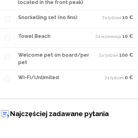
located in the front peak)
Snorkelling set (no fins)
10 €
Za tydzień
·
Towel Beach
10 €
Za rezerwację
·
Welcome pet on board/per
100 €
Za tydzień
·
pet
Wi-Fi/Unlimited
0 €
Za tydzień
·
Najczęściej zadawane pytania