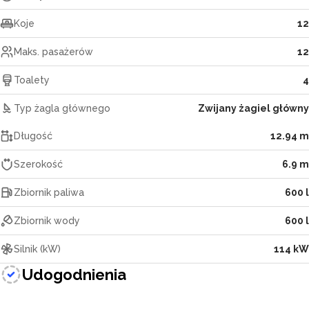
Koje
12
Maks. pasażerów
12
Toalety
4
Typ żagla głównego
Zwijany żagiel główny
Długość
12.94 m
Szerokość
6.9 m
Zbiornik paliwa
600 l
Zbiornik wody
600 l
Silnik (kW)
114 kW
Udogodnienia