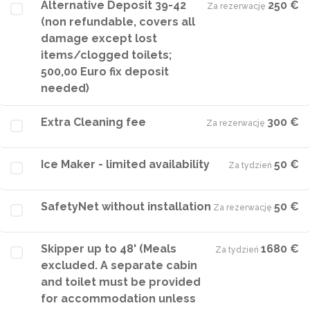
Alternative Deposit 39-42
250 €
Za rezerwację
·
(non refundable, covers all
damage except lost
items/clogged toilets;
500,00 Euro fix deposit
needed)
Extra Cleaning fee
300 €
Za rezerwację
·
Ice Maker - limited availability
50 €
Za tydzień
·
SafetyNet without installation
50 €
Za rezerwację
·
Skipper up to 48' (Meals
1680 €
Za tydzień
·
excluded. A separate cabin
and toilet must be provided
for accommodation unless