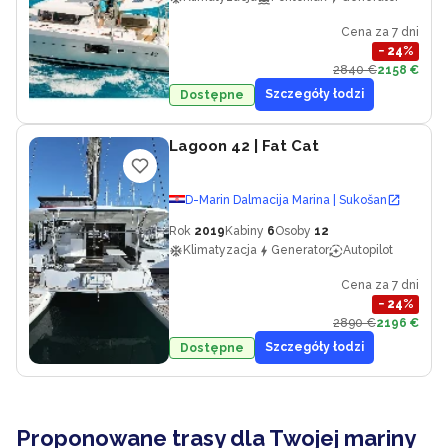
Cena za 7 dni
−
24
%
2840 €
2158 €
Szczegóły łodzi
Dostępne
Lagoon 42
| Fat Cat
D-Marin Dalmacija Marina | Sukošan
Rok
2019
Kabiny
6
Osoby
12
Klimatyzacja
Generator
Autopilot
Cena za 7 dni
−
24
%
2890 €
2196 €
Szczegóły łodzi
Dostępne
Proponowane trasy dla Twojej mariny