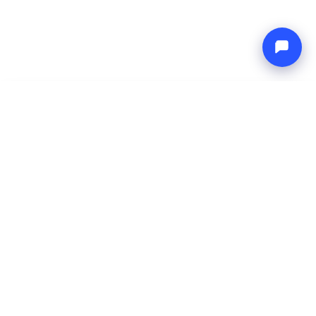
-
Cena całkowita
Endless blue
9 Aug 2026
-
16 Aug 2026
Boat4you
Zarezerwuj
FIRMA
SIEĆ
O nas
Europe Yachts
Jak pracujemy
Catamaran Croatia
FAQ
Catamaran Greece
Blog
Catamaran Italy
Kontakt
Catamaran Caribbean
Yacht Charter Croatia
INFORMACJE PRAWNE
Regulamin