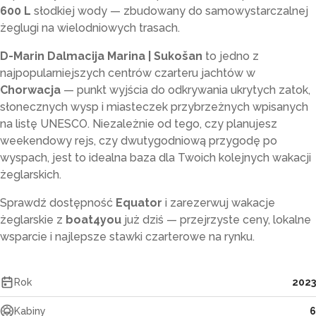
600 L
słodkiej wody — zbudowany do samowystarczalnej
żeglugi na wielodniowych trasach.
D-Marin Dalmacija Marina | Sukošan
to jedno z
najpopularniejszych centrów czarteru jachtów w
Chorwacja
— punkt wyjścia do odkrywania ukrytych zatok,
słonecznych wysp i miasteczek przybrzeżnych wpisanych
na listę UNESCO. Niezależnie od tego, czy planujesz
weekendowy rejs, czy dwutygodniową przygodę po
wyspach, jest to idealna baza dla Twoich kolejnych wakacji
żeglarskich.
Sprawdź dostępność
Equator
i zarezerwuj wakacje
żeglarskie z
boat4you
już dziś — przejrzyste ceny, lokalne
wsparcie i najlepsze stawki czarterowe na rynku.
Rok
2023
Kabiny
6