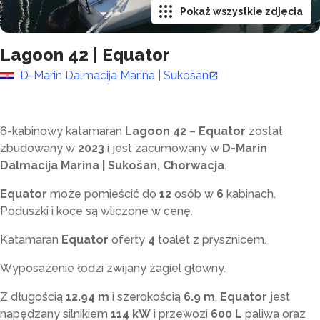
Pokaż wszystkie zdjęcia
Lagoon 42
|
Equator
D-Marin Dalmacija Marina | Sukošan
6-kabinowy katamaran
Lagoon 42
–
Equator
został
zbudowany w
2023
i jest zacumowany w
D-Marin
Dalmacija Marina | Sukošan, Chorwacja
.
Equator
może pomieścić do
12
osób w
6
kabinach.
Poduszki i koce są wliczone w cenę.
Katamaran
Equator
oferty
4
toalet z prysznicem
.
Wyposażenie łodzi zwijany żagiel główny.
Z długością
12.94 m
i szerokością
6.9 m
,
Equator
jest
napędzany silnikiem
114 kW
i przewozi
600 L
paliwa oraz