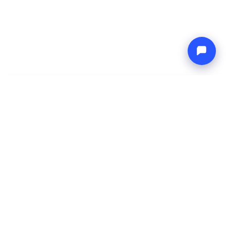
-
Cena całkowita
Endless blue
7 Aug 2026
-
14 Aug 2026
Boat4you
Zarezerwuj
FIRMA
SIEĆ
O nas
Europe Yachts
Jak pracujemy
Catamaran Croatia
FAQ
Catamaran Greece
Blog
Catamaran Italy
Kontakt
Catamaran Caribbean
Yacht Charter Croatia