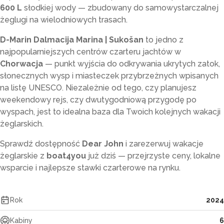
600 L
słodkiej wody — zbudowany do samowystarczalnej
żeglugi na wielodniowych trasach.
D-Marin Dalmacija Marina | Sukošan
to jedno z
najpopularniejszych centrów czarteru jachtów w
Chorwacja
— punkt wyjścia do odkrywania ukrytych zatok,
słonecznych wysp i miasteczek przybrzeżnych wpisanych
na listę UNESCO. Niezależnie od tego, czy planujesz
weekendowy rejs, czy dwutygodniową przygodę po
wyspach, jest to idealna baza dla Twoich kolejnych wakacji
żeglarskich.
Sprawdź dostępność
Dear John
i zarezerwuj wakacje
żeglarskie z
boat4you
już dziś — przejrzyste ceny, lokalne
wsparcie i najlepsze stawki czarterowe na rynku.
Rok
2024
Kabiny
6