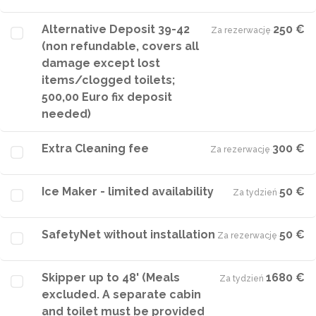
Alternative Deposit 39-42
250 €
Za rezerwację
·
(non refundable, covers all
damage except lost
items/clogged toilets;
500,00 Euro fix deposit
needed)
Extra Cleaning fee
300 €
Za rezerwację
·
Ice Maker - limited availability
50 €
Za tydzień
·
SafetyNet without installation
50 €
Za rezerwację
·
Skipper up to 48' (Meals
1680 €
Za tydzień
·
excluded. A separate cabin
and toilet must be provided