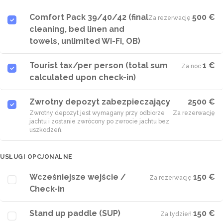
Comfort Pack 39/40/42 (final
500 €
Za rezerwację
·
cleaning, bed linen and
towels, unlimited Wi-Fi, OB)
Tourist tax/per person (total sum
1 €
Za noc
·
calculated upon check-in)
Zwrotny depozyt zabezpieczający
2500 €
Zwrotny depozyt jest wymagany przy odbiorze
Za rezerwację
jachtu i zostanie zwrócony po zwrocie jachtu bez
uszkodzeń.
USŁUGI OPCJONALNE
Wcześniejsze wejście /
150 €
Za rezerwację
·
Check-in
Stand up paddle (SUP)
150 €
Za tydzień
·