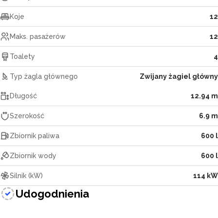
Koje
12
Maks. pasażerów
12
Toalety
4
Typ żagla głównego
Zwijany żagiel główny
Długość
12.94 m
Szerokość
6.9 m
Zbiornik paliwa
600 l
Zbiornik wody
600 l
Silnik (kW)
114 kW
Udogodnienia