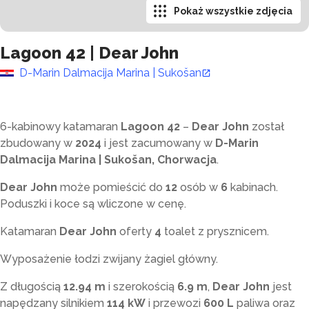
Pokaż wszystkie zdjęcia
Lagoon 42
|
Dear John
D-Marin Dalmacija Marina | Sukošan
6-kabinowy katamaran
Lagoon 42
–
Dear John
został
zbudowany w
2024
i jest zacumowany w
D-Marin
Dalmacija Marina | Sukošan, Chorwacja
.
Dear John
może pomieścić do
12
osób w
6
kabinach.
Poduszki i koce są wliczone w cenę.
Katamaran
Dear John
oferty
4
toalet z prysznicem
.
Wyposażenie łodzi zwijany żagiel główny.
Z długością
12.94 m
i szerokością
6.9 m
,
Dear John
jest
napędzany silnikiem
114 kW
i przewozi
600 L
paliwa oraz