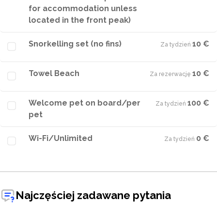
for accommodation unless
located in the front peak)
Snorkelling set (no fins)
10 €
Za tydzień
·
Towel Beach
10 €
Za rezerwację
·
Welcome pet on board/per
100 €
Za tydzień
·
pet
Wi-Fi/Unlimited
0 €
Za tydzień
·
Najczęściej zadawane pytania