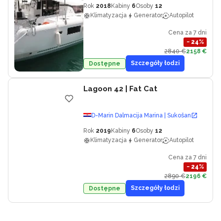
Rok
2018
Kabiny
6
Osoby
12
Klimatyzacja
Generator
Autopilot
Cena za 7 dni
−
24
%
2840 €
2158 €
Szczegóły łodzi
Dostępne
Lagoon 42
| Fat Cat
D-Marin Dalmacija Marina | Sukošan
Rok
2019
Kabiny
6
Osoby
12
Klimatyzacja
Generator
Autopilot
Cena za 7 dni
−
24
%
2890 €
2196 €
Szczegóły łodzi
Dostępne