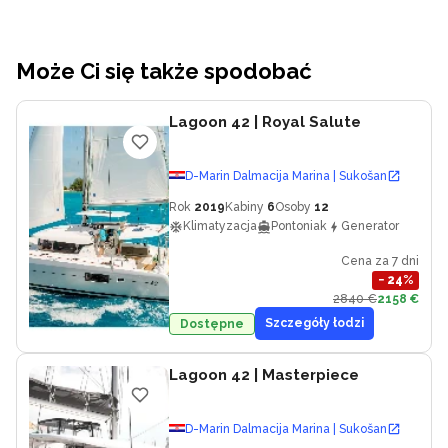
Może Ci się także spodobać
Lagoon 42
| Royal Salute
D-Marin Dalmacija Marina | Sukošan
Rok
2019
Kabiny
6
Osoby
12
Klimatyzacja
Pontoniak
Generator
Cena za 7 dni
−
24
%
2840 €
2158 €
Szczegóły łodzi
Dostępne
Lagoon 42
| Masterpiece
D-Marin Dalmacija Marina | Sukošan