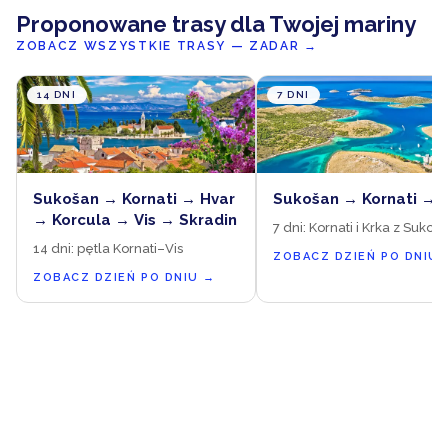
Proponowane trasy dla Twojej mariny
ZOBACZ WSZYSTKIE TRASY — ZADAR
→
14 DNI
7 DNI
Sukošan → Kornati → Hvar
Sukošan → Kornati → 
→ Korcula → Vis → Skradin
7 dni: Kornati i Krka z Sukoš
14 dni: pętla Kornati–Vis
ZOBACZ DZIEŃ PO DNIU
ZOBACZ DZIEŃ PO DNIU
→