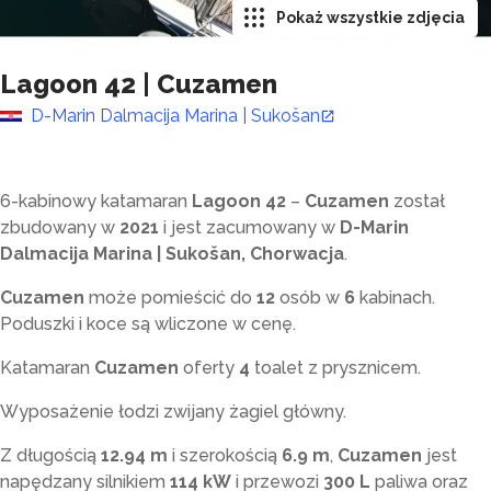
Pokaż wszystkie zdjęcia
Lagoon 42
|
Cuzamen
D-Marin Dalmacija Marina | Sukošan
6-kabinowy katamaran
Lagoon 42
–
Cuzamen
został
zbudowany w
2021
i jest zacumowany w
D-Marin
Dalmacija Marina | Sukošan, Chorwacja
.
Cuzamen
może pomieścić do
12
osób w
6
kabinach.
Poduszki i koce są wliczone w cenę.
Katamaran
Cuzamen
oferty
4
toalet z prysznicem
.
Wyposażenie łodzi zwijany żagiel główny.
Z długością
12.94 m
i szerokością
6.9 m
,
Cuzamen
jest
napędzany silnikiem
114 kW
i przewozi
300 L
paliwa oraz