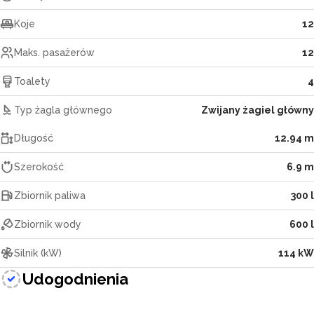
Koje
12
Maks. pasażerów
12
Toalety
4
Typ żagla głównego
Zwijany żagiel główny
Długość
12.94 m
Szerokość
6.9 m
Zbiornik paliwa
300 l
Zbiornik wody
600 l
Silnik (kW)
114 kW
Udogodnienia