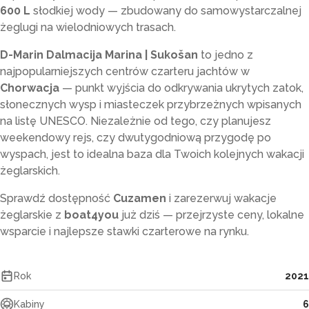
600 L
słodkiej wody — zbudowany do samowystarczalnej
żeglugi na wielodniowych trasach.
D-Marin Dalmacija Marina | Sukošan
to jedno z
najpopularniejszych centrów czarteru jachtów w
Chorwacja
— punkt wyjścia do odkrywania ukrytych zatok,
słonecznych wysp i miasteczek przybrzeżnych wpisanych
na listę UNESCO. Niezależnie od tego, czy planujesz
weekendowy rejs, czy dwutygodniową przygodę po
wyspach, jest to idealna baza dla Twoich kolejnych wakacji
żeglarskich.
Sprawdź dostępność
Cuzamen
i zarezerwuj wakacje
żeglarskie z
boat4you
już dziś — przejrzyste ceny, lokalne
wsparcie i najlepsze stawki czarterowe na rynku.
Rok
2021
Kabiny
6