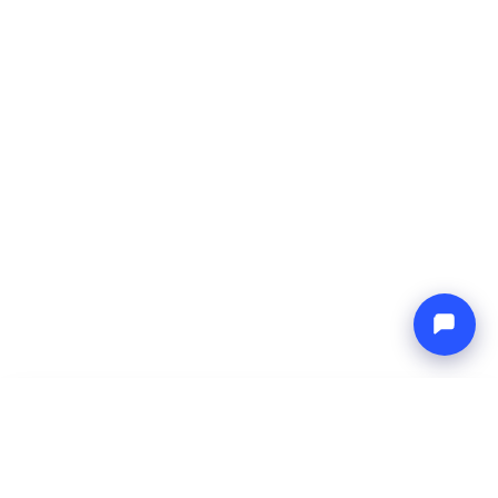
-
Cena całkowita
Endless blue
6 Aug 2026
-
13 Aug 2026
Boat4you