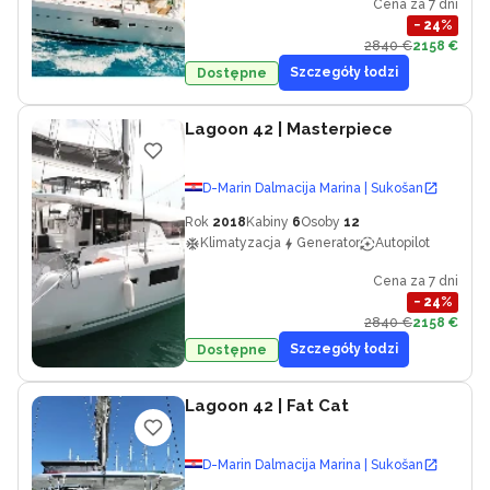
Cena za 7 dni
−
24
%
2840 €
2158 €
Szczegóły łodzi
Dostępne
Lagoon 42
| Masterpiece
D-Marin Dalmacija Marina | Sukošan
Rok
2018
Kabiny
6
Osoby
12
Klimatyzacja
Generator
Autopilot
Cena za 7 dni
−
24
%
2840 €
2158 €
Szczegóły łodzi
Dostępne
Lagoon 42
| Fat Cat
D-Marin Dalmacija Marina | Sukošan