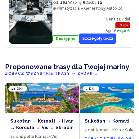
Rok
2019
Kabiny
6
Osoby
12
Klimatyzacja
Generator
Autopilot
Cena za 7 dni
−
24
%
2890 €
2196 €
Szczegóły łodzi
Dostępne
Proponowane trasy dla Twojej mariny
ZOBACZ WSZYSTKIE TRASY — ZADAR
→
14 DNI
7 DNI
Sukošan → Kornati → Hvar
Sukošan → Kornati → 
→ Korcula → Vis → Skradin
7 dni: Kornati i Krka z Sukoš
14 dni: pętla Kornati–Vis
ZOBACZ DZIEŃ PO DNIU