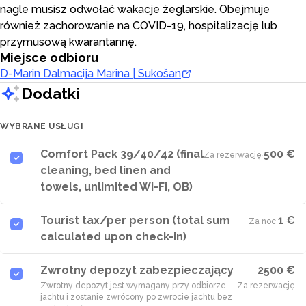
nagle musisz odwołać wakacje żeglarskie. Obejmuje
również zachorowanie na COVID-19, hospitalizację lub
przymusową kwarantannę.
Miejsce odbioru
D-Marin Dalmacija Marina | Sukošan
Dodatki
WYBRANE USŁUGI
Comfort Pack 39/40/42 (final
500 €
Za rezerwację
·
cleaning, bed linen and
towels, unlimited Wi-Fi, OB)
Tourist tax/per person (total sum
1 €
Za noc
·
calculated upon check-in)
Zwrotny depozyt zabezpieczający
2500 €
Zwrotny depozyt jest wymagany przy odbiorze
Za rezerwację
jachtu i zostanie zwrócony po zwrocie jachtu bez