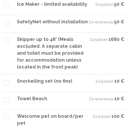
Ice Maker - limited availability
50 €
Za tydzień
·
SafetyNet without installation
50 €
Za rezerwację
·
Skipper up to 48' (Meals
1680 €
Za tydzień
·
excluded. A separate cabin
and toilet must be provided
for accommodation unless
located in the front peak)
Snorkelling set (no fins)
10 €
Za tydzień
·
Towel Beach
10 €
Za rezerwację
·
Welcome pet on board/per
100 €
Za tydzień
·
pet