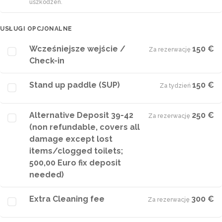
uszkodzeń.
USŁUGI OPCJONALNE
Wcześniejsze wejście /
150 €
Za rezerwację
·
Check-in
Stand up paddle (SUP)
150 €
Za tydzień
·
Alternative Deposit 39-42
250 €
Za rezerwację
·
(non refundable, covers all
damage except lost
items/clogged toilets;
500,00 Euro fix deposit
needed)
Extra Cleaning fee
300 €
Za rezerwację
·