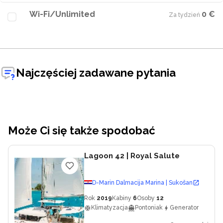
Wi-Fi/Unlimited
0 €
Za tydzień
·
Najczęściej zadawane pytania
Może Ci się także spodobać
Lagoon 42
| Royal Salute
D-Marin Dalmacija Marina | Sukošan
Rok
2019
Kabiny
6
Osoby
12
Klimatyzacja
Pontoniak
Generator