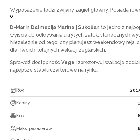
Wyposażenie łodzi zwijany żagiel główny. Posiada rów
0
D-Marin Dalmacija Marina | Sukošan
to jedno z najpo
wyjścia do odkrywania ukrytych zatok, słonecznych wy
Niezależnie od tego, czy planujesz weekendowy rejs, 
dla Twoich kolejnych wakacji żeglarskich.
Sprawdź dostępność
Vega
i zarezerwuj wakacje żegla
najlepsze stawki czarterowe na rynku.
Rok
201
Kabiny
Koje
Maks. pasażerów