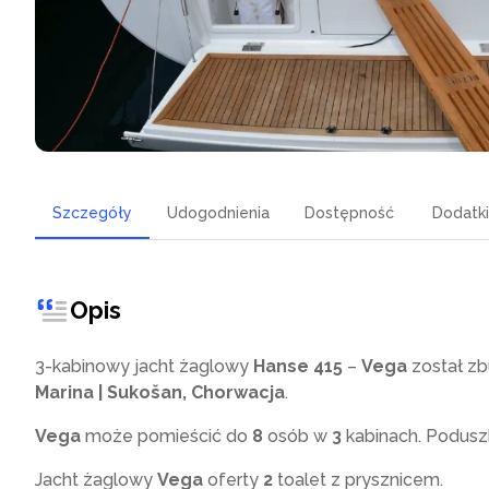
Szczegóły
Udogodnienia
Dostępność
Dodatki
Opis
3-kabinowy jacht żaglowy
Hanse 415
–
Vega
został z
Marina | Sukošan, Chorwacja
.
Vega
może pomieścić do
8
osób w
3
kabinach. Poduszk
Jacht żaglowy
Vega
oferty
2
toalet z prysznicem
.