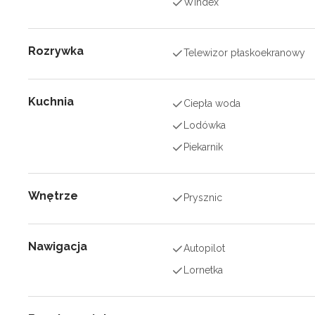
Windex
Rozrywka
Telewizor płaskoekranowy
Kuchnia
Ciepła woda
Lodówka
Piekarnik
Wnętrze
Prysznic
Nawigacja
Autopilot
Lornetka