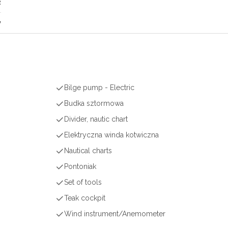
2
y
Bilge pump - Electric
Budka sztormowa
Divider, nautic chart
r
Elektryczna winda kotwiczna
Nautical charts
Pontoniak
Set of tools
Teak cockpit
Wind instrument/Anemometer