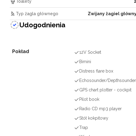
Toalety
Typ żagla głównego
Zwijany żagiel główn
Udogodnienia
Pokład
12V Socket
Bimini
Distress flare box
Echosounder/Depthsounde
GPS chart plotter - cockpit
Pilot book
Radio CD mp3 player
Stół kokpitowy
Trap