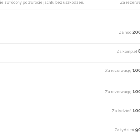
nie zwrócony po zwrocie jachtu bez uszkodzeń.
Za rezerw
20
Za noc
·
Za komplet
·
10
Za rezerwację
·
10
Za rezerwację
·
10
Za tydzień
·
9
Za tydzień
·