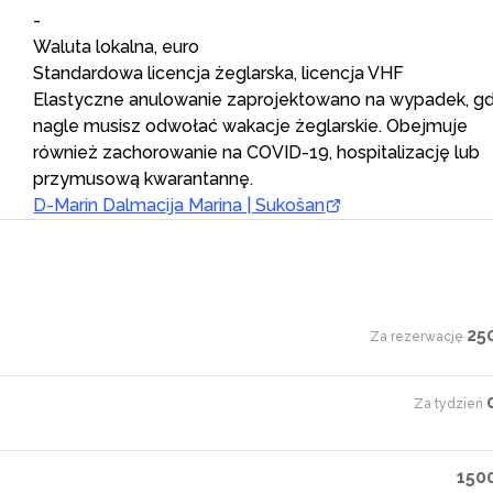
-
Waluta lokalna, euro
Standardowa licencja żeglarska, licencja VHF
Elastyczne anulowanie zaprojektowano na wypadek, g
nagle musisz odwołać wakacje żeglarskie. Obejmuje
również zachorowanie na COVID-19, hospitalizację lub
przymusową kwarantannę.
D-Marin Dalmacija Marina | Sukošan
25
Za rezerwację
·
Za tydzień
·
150