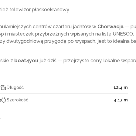
nież telewizor płaskoekranowy.
pularniejszych centrów czarteru jachtów w
Chorwacja
— pu
sp i miasteczek przybrzeżnych wpisanych na listę UNESCO.
czy dwutygodniową przygodę po wyspach, jest to idealna b
rskie z
boat4you
już dziś — przejrzyste ceny, lokalne wsparc
7
Długość
12.4 m
3
Szerokość
4.17 m
8
8