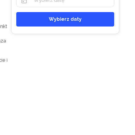
Wybierz daty
nkt
aza
ie i