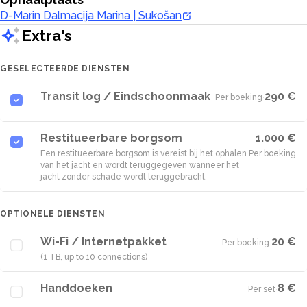
D-Marin Dalmacija Marina | Sukošan
Extra's
GESELECTEERDE DIENSTEN
Transit log / Eindschoonmaak
290 €
Per boeking
·
Restitueerbare borgsom
1.000 €
Een restitueerbare borgsom is vereist bij het ophalen
Per boeking
van het jacht en wordt teruggegeven wanneer het
jacht zonder schade wordt teruggebracht.
OPTIONELE DIENSTEN
Wi-Fi / Internetpakket
20 €
Per boeking
·
(1 TB, up to 10 connections)
Handdoeken
8 €
Per set
·