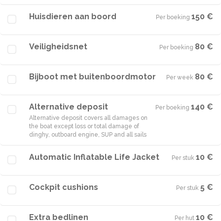
Huisdieren aan boord
150 €
Per boeking
·
Veiligheidsnet
80 €
Per boeking
·
Bijboot met buitenboordmotor
80 €
Per week
·
Alternative deposit
140 €
Per boeking
·
Alternative deposit covers all damages on
the boat except loss or total damage of
dinghy, outboard engine, SUP and all sails
Automatic Inflatable Life Jacket
10 €
Per stuk
·
Cockpit cushions
5 €
Per stuk
·
Extra bedlinen
10 €
Per hut
·