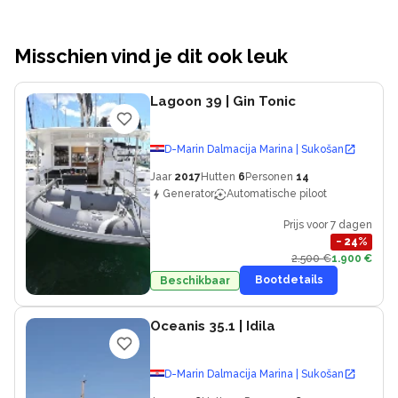
Misschien vind je dit ook leuk
Lagoon 39
| Gin Tonic
D-Marin Dalmacija Marina | Sukošan
Jaar
2017
Hutten
6
Personen
14
Generator
Automatische piloot
Prijs voor 7 dagen
−
24
%
2.500 €
1.900 €
Bootdetails
Beschikbaar
Oceanis 35.1
| Idila
D-Marin Dalmacija Marina | Sukošan