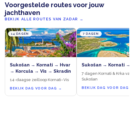
Voorgestelde routes voor jouw
jachthaven
BEKIJK ALLE ROUTES VAN ZADAR
→
14 DAGEN
7 DAGEN
Sukošan → Kornati → Hvar
Sukošan → Kornati → 
→ Korcula → Vis → Skradin
7 dagen Kornati & Krka vanu
Sukošan
14-daagse zeilloop Kornati–Vis
BEKIJK DAG VOOR DAG
→
BEKIJK DAG VOOR DAG
→