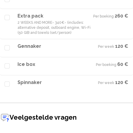
Extra pack
260 €
Per boeking
·
2 WEEKS AND MORE- 340€- (includes:
alternative deposit, outboard engine, Wi-Fi
(50 GB) and towels (set/person)
Gennaker
120 €
Per week
·
Ice box
60 €
Per boeking
·
Spinnaker
120 €
Per week
·
Veelgestelde vragen