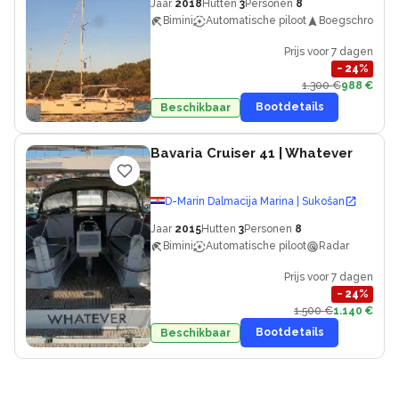
Jaar
2018
Hutten
3
Personen
8
Bimini
Automatische piloot
Boegschroef
Prijs voor 7 dagen
−
24
%
1.300 €
988 €
Bootdetails
Beschikbaar
Bavaria Cruiser 41
| Whatever
D-Marin Dalmacija Marina | Sukošan
Jaar
2015
Hutten
3
Personen
8
Bimini
Automatische piloot
Radar
Prijs voor 7 dagen
−
24
%
1.500 €
1.140 €
Bootdetails
Beschikbaar