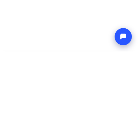
-
Totaalprijs
Endless blue
9 Aug 2026
-
16 Aug 2026
Boat4you
Reserveren
BEDRIJF
NETWERK
Over ons
Europe Yachts
Hoe wij werken
Catamaran Croatia
FAQ
Catamaran Greece
Blog
Catamaran Italy
Contact
Catamaran Caribbean