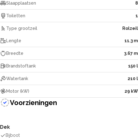
Slaapplaatsen
8
Toiletten
1
Type grootzeil
Rolzeil
Lengte
11.3 m
Breedte
3.67 m
Brandstoftank
150 l
Watertank
210 l
Motor (kW)
29 kW
Voorzieningen
Dek
Bijboot