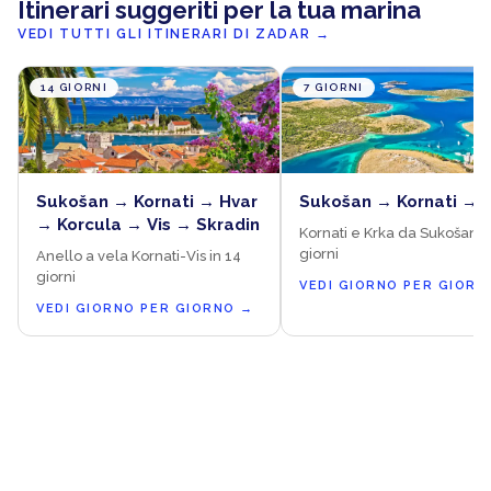
Itinerari suggeriti per la tua marina
VEDI TUTTI GLI ITINERARI DI ZADAR
→
14 GIORNI
7 GIORNI
Sukošan → Kornati → Hvar
Sukošan → Kornati → 
→ Korcula → Vis → Skradin
Kornati e Krka da Sukošan in
giorni
Anello a vela Kornati-Vis in 14
giorni
VEDI GIORNO PER GIORN
VEDI GIORNO PER GIORNO
→