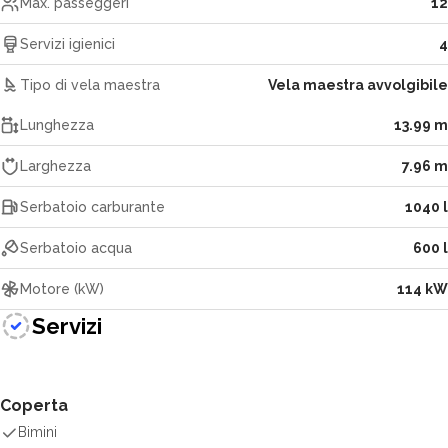
Max. passeggeri
12
Servizi igienici
4
Tipo di vela maestra
Vela maestra avvolgibile
Lunghezza
13.99 m
Larghezza
7.96 m
Serbatoio carburante
1040 l
Serbatoio acqua
600 l
Motore (kW)
114 kW
Servizi
Coperta
Bimini