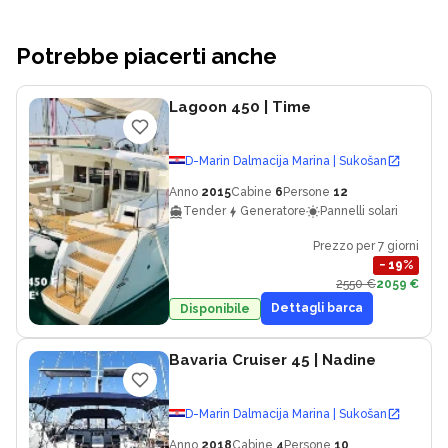
Potrebbe piacerti anche
Lagoon 450
| Time
D-Marin Dalmacija Marina | Sukošan
Anno
2015
Cabine
6
Persone
12
Tender
Generatore
Pannelli solari
Prezzo per 7 giorni
−
19
%
2550 €
2059 €
Dettagli barca
Disponibile
Bavaria Cruiser 45
| Nadine
D-Marin Dalmacija Marina | Sukošan
Anno
2018
Cabine
4
Persone
10