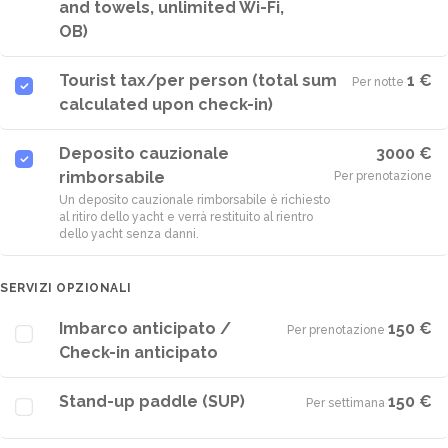
and towels, unlimited Wi-Fi,
OB)
Tourist tax/per person (total sum
1 €
Per notte
·
calculated upon check-in)
Deposito cauzionale
3000 €
rimborsabile
Per prenotazione
Un deposito cauzionale rimborsabile è richiesto
al ritiro dello yacht e verrà restituito al rientro
dello yacht senza danni.
SERVIZI OPZIONALI
Imbarco anticipato /
150 €
Per prenotazione
·
Check-in anticipato
Stand-up paddle (SUP)
150 €
Per settimana
·