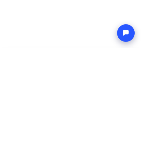
-
Prezzo totale
Endless blue
6 Aug 2026
-
13 Aug 2026
Boat4you
Prenota
AZIENDA
RETE
Chi Siamo
Europe Yachts
Come Lavoriamo
Catamaran Croatia
FAQ
Catamaran Greece
Blog
Catamaran Italy
Contatti
Catamaran Caribbean
Yacht Charter Croatia