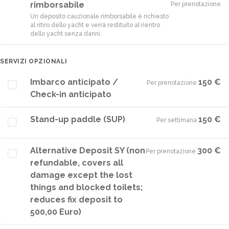
rimborsabile
Per prenotazione
Un deposito cauzionale rimborsabile è richiesto
al ritiro dello yacht e verrà restituito al rientro
dello yacht senza danni.
SERVIZI OPZIONALI
Imbarco anticipato /
150 €
Per prenotazione
·
Check-in anticipato
Stand-up paddle (SUP)
150 €
Per settimana
·
Alternative Deposit SY (non
300 €
Per prenotazione
·
refundable, covers all
damage except the lost
things and blocked toilets;
reduces fix deposit to
500,00 Euro)