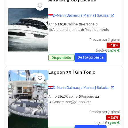
Antares 9 Ob
| Escape
D-Marin Dalmacija Marina | Sukošan
Anno
2018
Cabine
2
Persone
6
Aria condizionata
Riscaldamento
Prezzo per 7 giorni
−
19
%
2450 €
1979 €
Dettagli barca
Disponibile
Lagoon 39
| Gin Tonic
D-Marin Dalmacija Marina | Sukošan
Anno
2017
Cabine
6
Persone
14
Generatore
Autopilota
Prezzo per 7 giorni
−
24
%
2500 €
1900 €