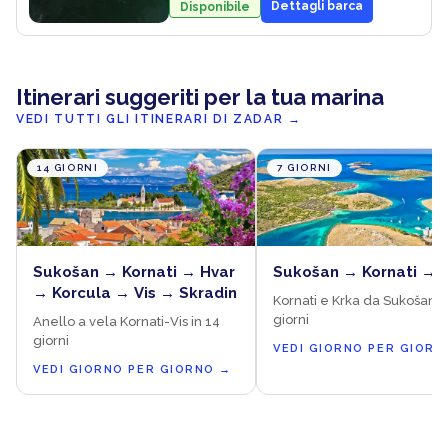
Dettagli barca
Disponibile
Itinerari suggeriti per la tua marina
VEDI TUTTI GLI ITINERARI DI ZADAR
→
14 GIORNI
7 GIORNI
Sukošan → Kornati → Hvar
Sukošan → Kornati → 
→ Korcula → Vis → Skradin
Kornati e Krka da Sukošan in
giorni
Anello a vela Kornati-Vis in 14
giorni
VEDI GIORNO PER GIORN
VEDI GIORNO PER GIORNO
→