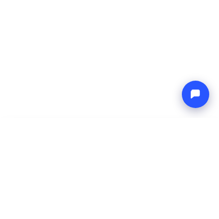
-
Prezzo totale
Endless blue
7 Aug 2026
-
14 Aug 2026
Boat4you
Prenota
AZIENDA
RETE
Chi Siamo
Europe Yachts
Come Lavoriamo
Catamaran Croatia