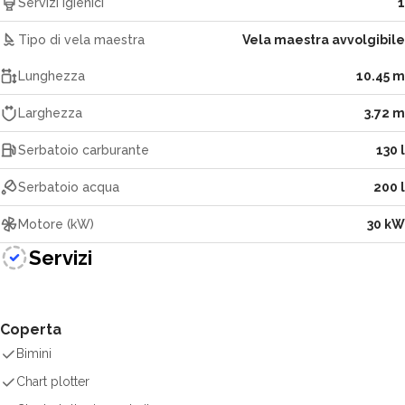
Servizi igienici
1
Tipo di vela maestra
Vela maestra avvolgibile
Lunghezza
10.45 m
Larghezza
3.72 m
Serbatoio carburante
130 l
Serbatoio acqua
200 l
Motore (kW)
30 kW
Servizi
Coperta
Bimini
Chart plotter