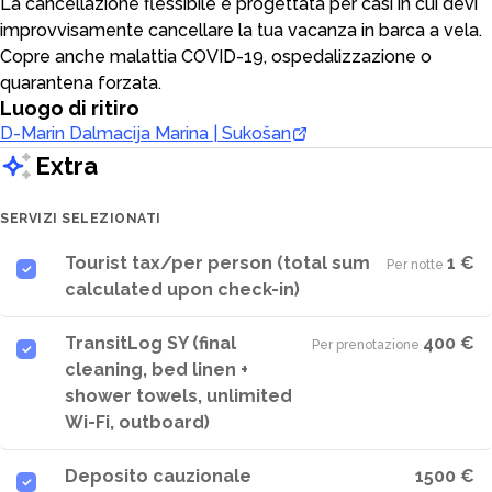
La cancellazione flessibile è progettata per casi in cui devi
improvvisamente cancellare la tua vacanza in barca a vela.
Copre anche malattia COVID-19, ospedalizzazione o
quarantena forzata.
Luogo di ritiro
D-Marin Dalmacija Marina | Sukošan
Extra
SERVIZI SELEZIONATI
Tourist tax/per person (total sum
1 €
Per notte
·
calculated upon check-in)
TransitLog SY (final
400 €
Per prenotazione
·
cleaning, bed linen +
shower towels, unlimited
Wi-Fi, outboard)
Deposito cauzionale
1500 €