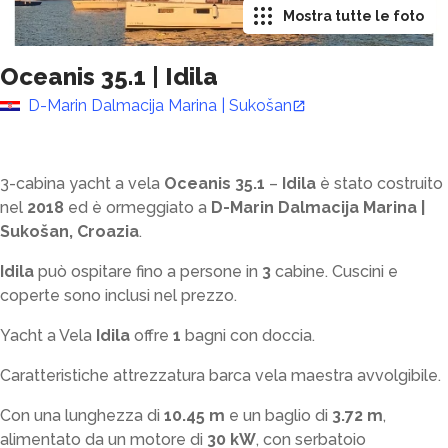
Mostra tutte le foto
Oceanis 35.1
|
Idila
D-Marin Dalmacija Marina | Sukošan
3-cabina yacht a vela
Oceanis 35.1
–
Idila
è stato costruito
nel
2018
ed è ormeggiato a
D-Marin Dalmacija Marina |
Sukošan, Croazia
.
Idila
può ospitare fino a
persone in
3
cabine. Cuscini e
coperte sono inclusi nel prezzo.
Yacht a Vela
Idila
offre
1
bagni con doccia
.
Caratteristiche attrezzatura barca vela maestra avvolgibile.
Con una lunghezza di
10.45 m
e un baglio di
3.72 m
,
alimentato da un motore di
30 kW
, con serbatoio