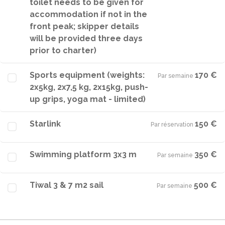
toilet needs to be given for
accommodation if not in the
front peak; skipper details
will be provided three days
prior to charter)
Sports equipment (weights:
170 €
Par semaine
·
2x5kg, 2x7,5 kg, 2x15kg, push-
up grips, yoga mat - limited)
Starlink
150 €
Par réservation
·
Swimming platform 3x3 m
350 €
Par semaine
·
Tiwal 3 & 7 m2 sail
500 €
Par semaine
·