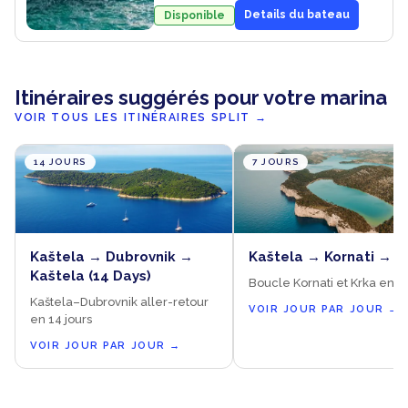
Details du bateau
Disponible
Itinéraires suggérés pour votre marina
VOIR TOUS LES ITINÉRAIRES SPLIT
→
14 JOURS
7 JOURS
Kaštela → Dubrovnik →
Kaštela → Kornati → K
Kaštela (14 Days)
Boucle Kornati et Krka en 7 
Kaštela–Dubrovnik aller-retour
VOIR JOUR PAR JOUR
→
en 14 jours
VOIR JOUR PAR JOUR
→