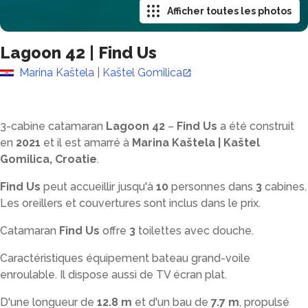
Afficher toutes les photos
Lagoon 42
|
Find Us
Marina Kaštela | Kaštel Gomilica
3-cabine catamaran
Lagoon 42
–
Find Us
a été construit
en
2021
et il est amarré à
Marina Kaštela | Kaštel
Gomilica, Croatie
.
Find Us
peut accueillir jusqu'à
10
personnes dans
3
cabines.
Les oreillers et couvertures sont inclus dans le prix.
Catamaran
Find Us
offre
3
toilettes avec douche
.
Caractéristiques équipement bateau grand-voile
enroulable. Il dispose aussi de TV écran plat.
D'une longueur de
12.8 m
et d'un bau de
7.7 m
, propulsé