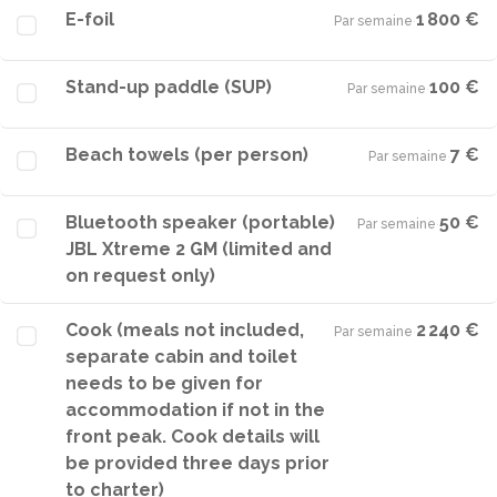
E-foil
1 800 €
Par semaine
·
Stand-up paddle (SUP)
100 €
Par semaine
·
Beach towels (per person)
7 €
Par semaine
·
Bluetooth speaker (portable)
50 €
Par semaine
·
JBL Xtreme 2 GM (limited and
on request only)
Cook (meals not included,
2 240 €
Par semaine
·
separate cabin and toilet
needs to be given for
accommodation if not in the
front peak. Cook details will
be provided three days prior
to charter)