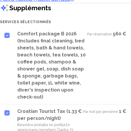
Suppléments
SERVICES SÉLECTIONNÉS
Comfort package B 2026
560 €
Par réservation
·
(Includes final cleaning, bed
sheets, bath & hand towels,
beach towels, tea towels, 10
coffee pods, shampoo &
shower gel, soap, dish soap
& sponge, garbage bags,
toilet paper, 1L white wine,
diver's inspection upon
check-out)
Croatian Tourist Tax (1.33 €
1 €
Par nuit par personne
·
per person/night)
Boravišna pristojba ne podliježe
oporezivanju temeljem Članka 33.