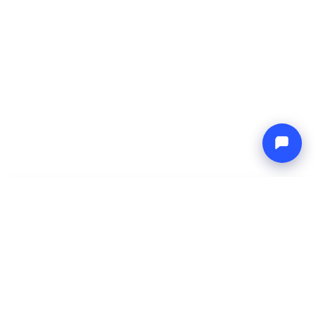
-
Prix total
Endless blue
6 Aug 2026
-
13 Aug 2026
Boat4you
Réserver
ENTREPRISE
RÉSEAU
À propos
Europe Yachts