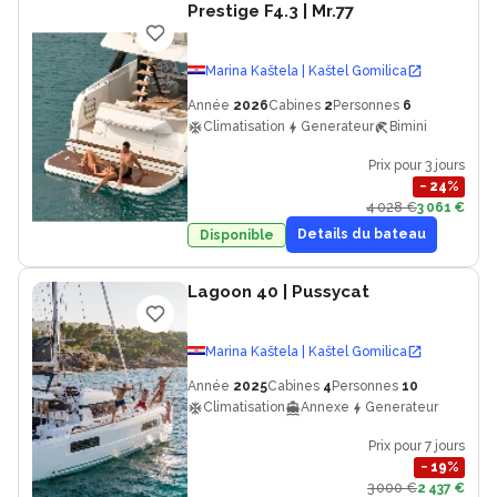
Prestige F4.3
| Mr.77
Marina Kaštela | Kaštel Gomilica
Année
2026
Cabines
2
Personnes
6
Climatisation
Generateur
Bimini
Prix pour 3 jours
−
24
%
4 028 €
3 061 €
Details du bateau
Disponible
Lagoon 40
| Pussycat
Marina Kaštela | Kaštel Gomilica
Année
2025
Cabines
4
Personnes
10
Climatisation
Annexe
Generateur
Prix pour 7 jours
−
19
%
3 000 €
2 437 €