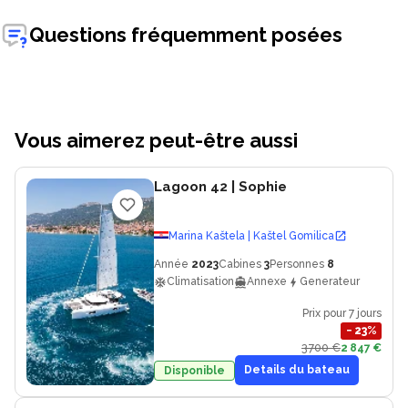
Questions fréquemment posées
Vous aimerez peut-être aussi
Lagoon 42
| Sophie
Marina Kaštela | Kaštel Gomilica
Année
2023
Cabines
3
Personnes
8
Climatisation
Annexe
Generateur
Prix pour 7 jours
−
23
%
3 700 €
2 847 €
Details du bateau
Disponible