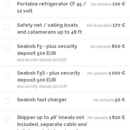
Portable refrigerator CF 45 /
100 €
Par semaine
·
12 volt
Safety net / sailing boats
170 €
Par réservation
·
and catamarans up to 48 ft
Seabob F5 - plus security
800 €
Par semaine
·
deposit 500 EUR
plus security deposit 500 EUR
Seabob F5S - plus security
1 000 €
Par semaine
·
deposit 500 EUR
plus security deposit 500 EUR
Seabob fast charger
50 €
Par semaine
·
Skipper up to 48' (meals not
1 820 €
Par semaine
·
included, separate cabin and