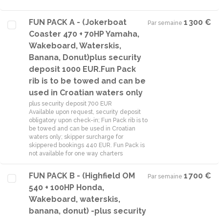
FUN PACK A - (Jokerboat
1 300 €
Par semaine
·
Coaster 470 + 70HP Yamaha,
Wakeboard, Waterskis,
Banana, Donut)plus security
deposit 1000 EUR.Fun Pack
rib is to be towed and can be
used in Croatian waters only
plus security deposit 700 EUR
Available upon request, security deposit
obligatory upon check-in; Fun Pack rib is to
be towed and can be used in Croatian
waters only; skipper surcharge for
skippered bookings 440 EUR. Fun Pack is
not available for one way charters
FUN PACK B - (Highfield OM
1 700 €
Par semaine
·
540 + 100HP Honda,
Wakeboard, waterskis,
banana, donut) -plus security