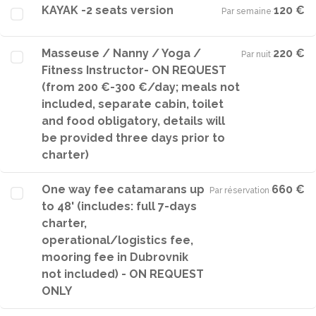
KAYAK -2 seats version
120 €
Par semaine
·
Masseuse / Nanny / Yoga /
220 €
Par nuit
·
Fitness Instructor- ON REQUEST
(from 200 €-300 €/day; meals not
included, separate cabin, toilet
and food obligatory, details will
be provided three days prior to
charter)
One way fee catamarans up
660 €
Par réservation
·
to 48' (includes: full 7-days
charter,
operational/logistics fee,
mooring fee in Dubrovnik
not included) - ON REQUEST
ONLY