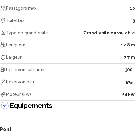
Passagers max.
10
Toilettes
3
Type de grand-voile
Grand-voile enroulable
Longueur
12.8 m
Largeur
7.7 m
Réservoir carburant
300 l
Réservoir eau
515 l
Moteur (kW)
54 kW
Équipements
Pont