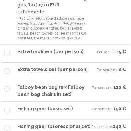
gas, tax) +770 EUR
refundable
+ 760 EUR refundable (Includes damage
waiver, final cleaning, WiFi (75GB/week),
dinghy, outboard engine, bed sheets &
towels, beach towels, coffee machine+10
capsules, ice maker, cooking gas, tax)
Extra bedlinen (per person)
5 €
Par semaine
·
Extra towels set (per person)
8 €
Par semaine
·
Fatboy bean bag (2 x Fatboy
120 €
Par semaine
·
bean bag chairs in set)
Fishing gear (basic set)
150 €
Par semaine
·
Fishing gear (professional set)
240 €
Par semaine
·