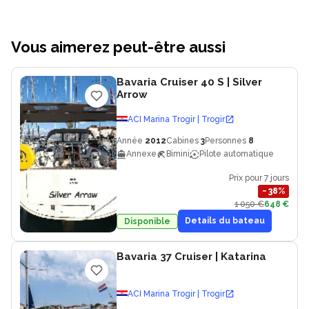
Vous aimerez peut-être aussi
Bavaria Cruiser 40 S
| Silver
Arrow
ACI Marina Trogir | Trogir
Année
2012
Cabines
3
Personnes
8
Annexe
Bimini
Pilote automatique
Prix pour 7 jours
−
38
%
1 050 €
648 €
Details du bateau
Disponible
Bavaria 37 Cruiser
| Katarina
ACI Marina Trogir | Trogir