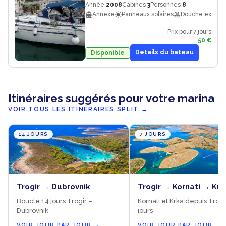
Année
2008
Cabines
3
Personnes
8
Annexe
Panneaux solaires
Douche exterie
Prix pour 7 jours
50 €
Details du bateau
Disponible
Itinéraires suggérés pour votre marina
VOIR TOUS LES ITINÉRAIRES SPLIT
→
14 JOURS
7 JOURS
Trogir → Dubrovnik
Trogir → Kornati → Krk
Boucle 14 jours Trogir –
Kornati et Krka depuis Trogir
Dubrovnik
jours
VOIR JOUR PAR JOUR
→
VOIR JOUR PAR JOUR
→