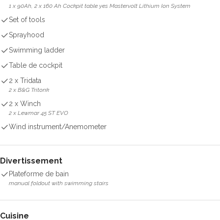
1 x 90Ah, 2 x 160 Ah Cockpit table yes Mastervolt Lithium Ion System
Set of tools
Sprayhood
Swimming ladder
Table de cockpit
2 x Tridata
2 x B&G Tritonk
2 x Winch
2 x Lewmar 45 ST EVO
Wind instrument/Anemometer
Divertissement
Plateforme de bain
manual foldout with swimming stairs
Cuisine