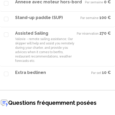
Annexe avec moteur hors-bord
0 €
Par semaine
·
Stand-up paddle (SUP)
100 €
Par semaine
·
Assisted Sailing
270 €
Par réservation
·
Valovie - remote sailing assistance; Our
skipper will help and assist you remotely
during your charter, and provide you
advices when it comes to berths,
restaurant recommendations, weather
Extra bedlinen
10 €
Par set
·
Questions fréquemment posées