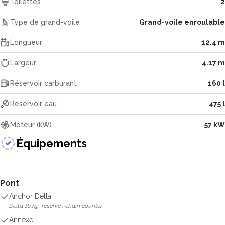
Toilettes
2
Type de grand-voile
Grand-voile enroulable
Longueur
12.4 m
Largeur
4.17 m
Réservoir carburant
160 l
Réservoir eau
475 l
Moteur (kW)
57 kW
Équipements
Pont
Anchor Delta
Delta 16 kg, reserve , chain counter
Annexe