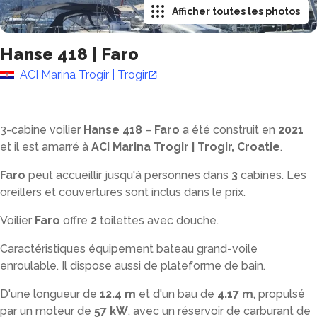
Afficher toutes les photos
Hanse 418
|
Faro
ACI Marina Trogir | Trogir
3-cabine voilier
Hanse 418
–
Faro
a été construit en
2021
et il est amarré à
ACI Marina Trogir | Trogir, Croatie
.
Faro
peut accueillir jusqu'à
personnes dans
3
cabines. Les
oreillers et couvertures sont inclus dans le prix.
Voilier
Faro
offre
2
toilettes avec douche
.
Caractéristiques équipement bateau grand-voile
enroulable. Il dispose aussi de plateforme de bain.
D'une longueur de
12.4 m
et d'un bau de
4.17 m
, propulsé
par un moteur de
57 kW
, avec un réservoir de carburant de