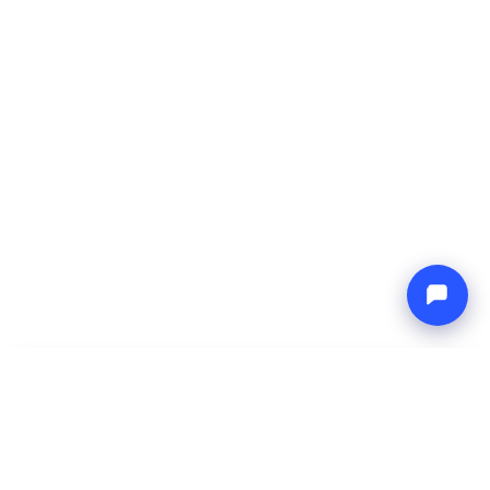
-
Prix total
Endless blue
6 Aug 2026
-
13 Aug 2026
Boat4you