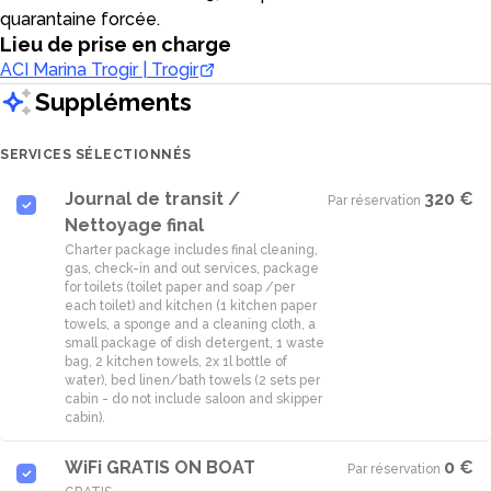
quarantaine forcée.
Lieu de prise en charge
ACI Marina Trogir | Trogir
Suppléments
SERVICES SÉLECTIONNÉS
Journal de transit /
320 €
Par réservation
·
Nettoyage final
Charter package includes final cleaning,
gas, check-in and out services, package
for toilets (toilet paper and soap /per
each toilet) and kitchen (1 kitchen paper
towels, a sponge and a cleaning cloth, a
small package of dish detergent, 1 waste
bag, 2 kitchen towels, 2x 1l bottle of
water), bed linen/bath towels (2 sets per
cabin - do not include saloon and skipper
WiFi GRATIS ON BOAT
0 €
Par réservation
·