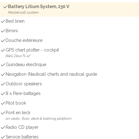
Battery Litium System, 230 V
Mastervolt system
Bed linen
Bimini
Douche extérieure
GPS chart plotter - cockpit
B&G Zeus³S 12"
Guindeau électrique
Navigation (Nautical) charts and nautical guide
Outdoor speakers
8 x Pare-battages
Pilot book
Pont en teck
on seats, floor, deck & bathing platform
Radio CD player
Service batteries