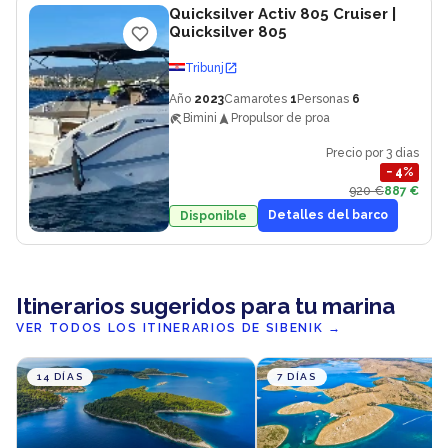
Quicksilver Activ 805 Cruiser
|
Quicksilver 805
Tribunj
Año
2023
Camarotes
1
Personas
6
Bimini
Propulsor de proa
Precio por 3 dias
−
4
%
920 €
887 €
Detalles del barco
Disponible
Itinerarios sugeridos para tu marina
VER TODOS LOS ITINERARIOS DE SIBENIK
→
14 DÍAS
7 DÍAS