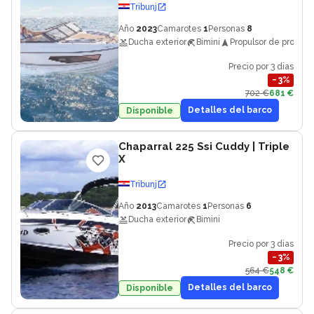
Tribunj
Año
2023
Camarotes
1
Personas
8
Ducha exterior
Bimini
Propulsor de proa
Precio por 3 dias
−
3
%
702 €
681 €
Detalles del barco
Disponible
Chaparral 225 Ssi Cuddy
| Triple
X
Tribunj
Año
2013
Camarotes
1
Personas
6
Ducha exterior
Bimini
Precio por 3 dias
−
3
%
564 €
548 €
Detalles del barco
Disponible