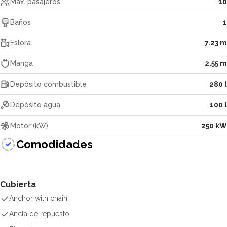
Máx. pasajeros
10
Baños
1
Eslora
7.23 m
Manga
2.55 m
Depósito combustible
280 l
Depósito agua
100 l
Motor (kW)
250 kW
Comodidades
Cubierta
Anchor with chain
Ancla de repuesto