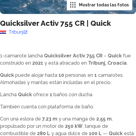
Mostrar todas las fotos
Quicksilver Activ 755 CR
|
Quick
Tribunj
1-camarote lancha
Quicksilver Activ 755 CR
–
Quick
fue
construido en
2021
y está atracado en
Tribunj, Croacia
.
Quick
puede alojar hasta
10
personas en
1
camarotes.
Almohadas y mantas están incluidas en el precio.
Lancha
Quick
ofrece
1
baños con ducha
.
También cuenta con plataforma de baño.
Con una eslora de
7.23 m
y una manga de
2.55 m
,
propulsado por un motor de
250 kW
, tanque de
combustible de
280 L
y agua dulce de
100 L
—
Quick
está