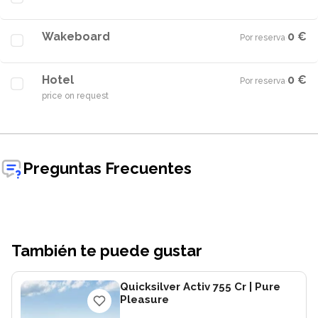
Wakeboard
0 €
Por reserva
·
Hotel
0 €
Por reserva
·
price on request
Preguntas Frecuentes
También te puede gustar
Quicksilver Activ 755 Cr
| Pure
Pleasure