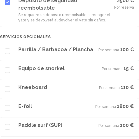
Depósito de seguridad
2500 €
reembolsable
Por reserva
Se requiere un depósito reembolsable al recoger el
yate y se devolverá al devolver el yate sin daños.
SERVICIOS OPCIONALES
Parrilla / Barbacoa / Plancha
100 €
Por semana
·
Equipo de snorkel
15 €
Por semana
·
Kneeboard
110 €
Por semana
·
E-foil
1800 €
Por semana
·
Paddle surf (SUP)
100 €
Por semana
·