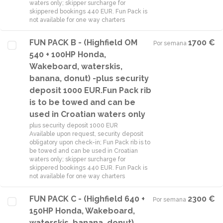
waters only; skipper surcharge for
skippered bookings 440 EUR. Fun Pack is
not available for one way charters
FUN PACK B - (Highfield OM
1700 €
Por semana
·
540 + 100HP Honda,
Wakeboard, waterskis,
banana, donut) -plus security
deposit 1000 EUR.Fun Pack rib
is to be towed and can be
used in Croatian waters only
plus security deposit 1000 EUR
Available upon request, security deposit
obligatory upon check-in; Fun Pack rib is to
be towed and can be used in Croatian
waters only; skipper surcharge for
skippered bookings 440 EUR. Fun Pack is
not available for one way charters
FUN PACK C - (Highfield 640 +
2300 €
Por semana
·
150HP Honda, Wakeboard,
waterskis, banana, donut)