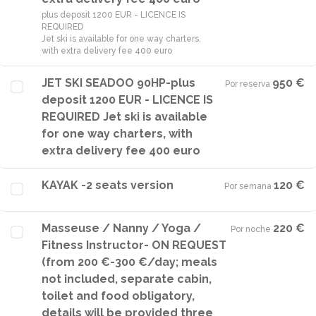
plus deposit 1200 EUR - LICENCE IS
REQUIRED
Jet ski is available for one way charters,
with extra delivery fee 400 euro
JET SKI SEADOO 90HP-plus
950 €
Por reserva
·
deposit 1200 EUR - LICENCE IS
REQUIRED Jet ski is available
for one way charters, with
extra delivery fee 400 euro
KAYAK -2 seats version
120 €
Por semana
·
Masseuse / Nanny / Yoga /
220 €
Por noche
·
Fitness Instructor- ON REQUEST
(from 200 €-300 €/day; meals
not included, separate cabin,
toilet and food obligatory,
details will be provided three