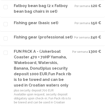
Fatboy bean bag (2 x Fatboy
120 €
Por semana
·
bean bag chairs in set)
Fishing gear (basic set)
150 €
Por semana
·
Fishing gear (professional set)
240 €
Por semana
·
FUN PACK A - (Jokerboat
1300 €
Por semana
·
Coaster 470 + 70HP Yamaha,
Wakeboard, Waterskis,
Banana, Donut)plus security
deposit 1000 EUR.Fun Pack rib
is to be towed and can be
used in Croatian waters only
plus security deposit 700 EUR
Available upon request, security deposit
obligatory upon check-in; Fun Pack rib is to
be towed and can be used in Croatian