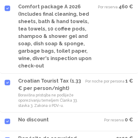
Comfort package A 2026
460 €
Por reserva
·
(Includes final cleaning, bed
sheets, bath & hand towels,
tea towels, 10 coffee pods,
shampoo & shower gel and
soap, dish soap & sponge,
garbage bags, toilet paper,
wine, diver's inspection upon
check-out
Croatian Tourist Tax (1.33
1 €
Por noche por persona
·
€ per person/night)
Boravišna pristojba ne podliježe
oporezivanju temeljem Članka 33.
stavka 3. Zakona o PDV-u.
No discount
0 €
Por reserva
·