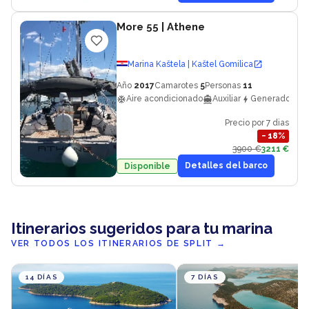
More 55
| Athene
Marina Kaštela | Kaštel Gomilica
Año
2017
Camarotes
5
Personas
11
Aire acondicionado
Auxiliar
Generador
Precio por 7 dias
−
18
%
3900 €
3211 €
Detalles del barco
Disponible
Itinerarios sugeridos para tu marina
VER TODOS LOS ITINERARIOS DE SPLIT
→
14 DÍAS
7 DÍAS