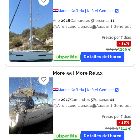
Marina Kaštela | Kaštel Gomilica
Año
2016
Camarotes
5
Personas
11
Aire acondicionado
Auxiliar
Generador
Precio por 7 dias
−
14
%
3750 €
3206 €
Detalles del barco
Disponible
More 55
| More Relax
Marina Kaštela | Kaštel Gomilica
Año
2017
Camarotes
5
Personas
11
Aire acondicionado
Auxiliar
Generador
Precio por 7 dias
−
18
%
3900 €
3211 €
Detalles del barco
Disponible