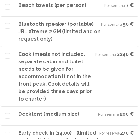
Beach towels (per person)
7 €
Por semana
·
Bluetooth speaker (portable)
50 €
Por semana
·
JBL Xtreme 2 GM (limited and on
request only)
Cook (meals not included,
2240 €
Por semana
·
separate cabin and toilet
needs to be given for
accommodation if not in the
front peak. Cook details will
be provided three days prior
to charter)
Decktent (medium size)
200 €
Por semana
·
Early check-in (14:00) - (limited
270 €
Por reserva
·