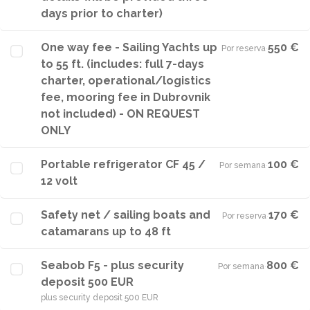
days prior to charter)
One way fee - Sailing Yachts up
550 €
Por reserva
·
to 55 ft. (includes: full 7-days
charter, operational/logistics
fee, mooring fee in Dubrovnik
not included) - ON REQUEST
ONLY
Portable refrigerator CF 45 /
100 €
Por semana
·
12 volt
Safety net / sailing boats and
170 €
Por reserva
·
catamarans up to 48 ft
Seabob F5 - plus security
800 €
Por semana
·
deposit 500 EUR
plus security deposit 500 EUR