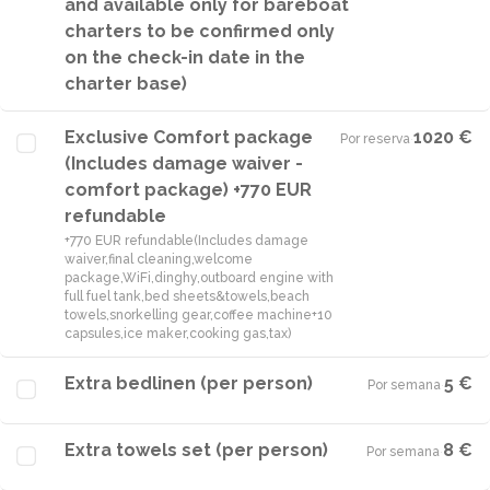
and available only for bareboat
charters to be confirmed only
on the check-in date in the
charter base)
Exclusive Comfort package
1020 €
Por reserva
·
(Includes damage waiver -
comfort package) +770 EUR
refundable
+770 EUR refundable(Includes damage
waiver,final cleaning,welcome
package,WiFi,dinghy,outboard engine with
full fuel tank,bed sheets&towels,beach
towels,snorkelling gear,coffee machine+10
capsules,ice maker,cooking gas,tax)
Extra bedlinen (per person)
5 €
Por semana
·
Extra towels set (per person)
8 €
Por semana
·