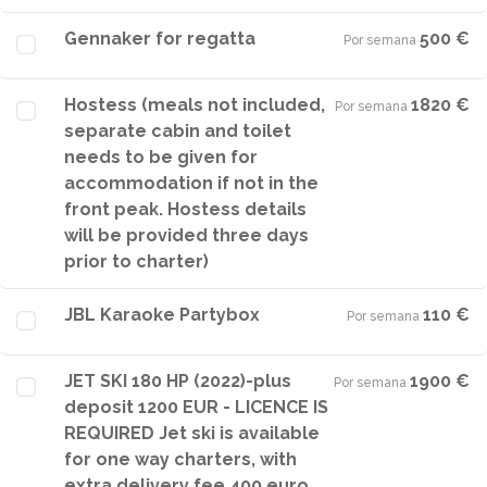
Gennaker for regatta
500 €
Por semana
·
Hostess (meals not included,
1820 €
Por semana
·
separate cabin and toilet
needs to be given for
accommodation if not in the
front peak. Hostess details
will be provided three days
prior to charter)
JBL Karaoke Partybox
110 €
Por semana
·
JET SKI 180 HP (2022)-plus
1900 €
Por semana
·
deposit 1200 EUR - LICENCE IS
REQUIRED Jet ski is available
for one way charters, with
extra delivery fee 400 euro