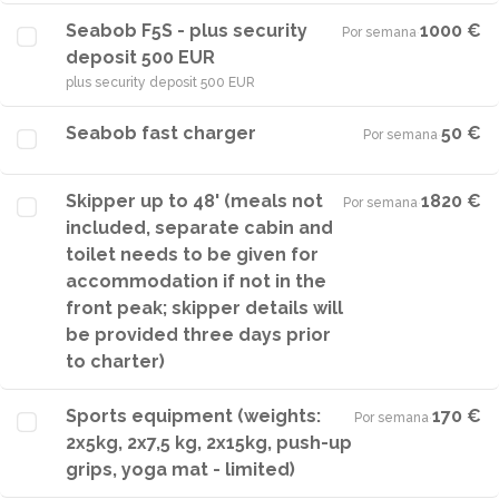
Seabob F5S - plus security
1000 €
Por semana
·
deposit 500 EUR
plus security deposit 500 EUR
Seabob fast charger
50 €
Por semana
·
Skipper up to 48' (meals not
1820 €
Por semana
·
included, separate cabin and
toilet needs to be given for
accommodation if not in the
front peak; skipper details will
be provided three days prior
to charter)
Sports equipment (weights:
170 €
Por semana
·
2x5kg, 2x7,5 kg, 2x15kg, push-up
grips, yoga mat - limited)