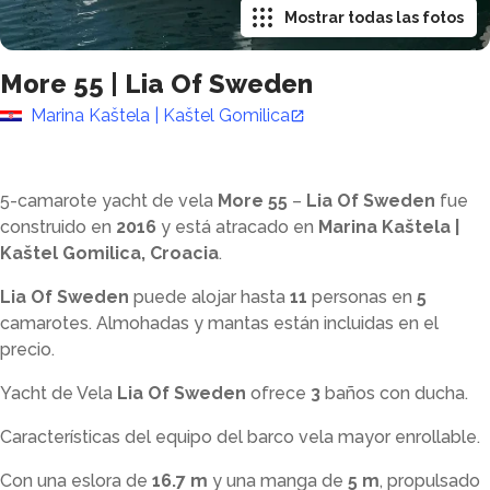
Mostrar todas las fotos
More 55
|
Lia Of Sweden
Marina Kaštela | Kaštel Gomilica
5-camarote yacht de vela
More 55
–
Lia Of Sweden
fue
construido en
2016
y está atracado en
Marina Kaštela |
Kaštel Gomilica, Croacia
.
Lia Of Sweden
puede alojar hasta
11
personas en
5
camarotes. Almohadas y mantas están incluidas en el
precio.
Yacht de Vela
Lia Of Sweden
ofrece
3
baños con ducha
.
Características del equipo del barco vela mayor enrollable.
Con una eslora de
16.7 m
y una manga de
5 m
, propulsado