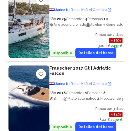
Marina Kaštela | Kaštel Gomilica
Año
2025
Camarotes
4
Personas
10
Aire acondicionado
Auxiliar
Generador
Precio por 7 dias
−
19
%
3000 €
2437 €
Detalles del barco
Disponible
Frauscher 1017 Gt
| Adriatic
Falcon
Marina Kaštela | Kaštel Gomilica
Año
2018
Camarotes
1
Personas
8
Bimini
Piloto automatico
Propulsor de proa
Precio por 3 dias
−
14
%
2844 €
2432 €
Detalles del barco
Disponible