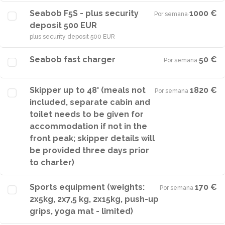
Seabob F5S - plus security
1000 €
Por semana
·
deposit 500 EUR
plus security deposit 500 EUR
Seabob fast charger
50 €
Por semana
·
Skipper up to 48' (meals not
1820 €
Por semana
·
included, separate cabin and
toilet needs to be given for
accommodation if not in the
front peak; skipper details will
be provided three days prior
to charter)
Sports equipment (weights:
170 €
Por semana
·
2x5kg, 2x7,5 kg, 2x15kg, push-up
grips, yoga mat - limited)