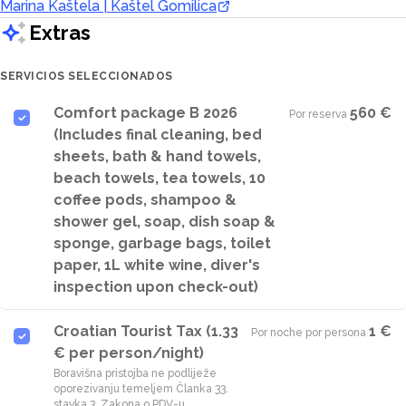
Marina Kaštela | Kaštel Gomilica
Extras
SERVICIOS SELECCIONADOS
Comfort package B 2026
560 €
Por reserva
·
(Includes final cleaning, bed
sheets, bath & hand towels,
beach towels, tea towels, 10
coffee pods, shampoo &
shower gel, soap, dish soap &
sponge, garbage bags, toilet
paper, 1L white wine, diver's
inspection upon check-out)
Croatian Tourist Tax (1.33
1 €
Por noche por persona
·
€ per person/night)
Boravišna pristojba ne podliježe
oporezivanju temeljem Članka 33.
stavka 3. Zakona o PDV-u.