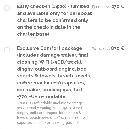
Early check-in (14:00) - (limited
270 €
Por reserva
·
and available only for bareboat
charters to be confirmed only
on the check-in date in the
charter base)
Exclusive Comfort package
830 €
Por reserva
·
(Includes damage waiver, final
cleaning, WiFi (75GB/week),
dinghy, outboard engine, bed
sheets & towels, beach towels,
coffee machine+10 capsules,
ice maker, cooking gas, tax)
+770 EUR refundable
+ 760 EUR refundable (Includes damage
waiver, final cleaning, WiFi (75GB/week),
dinghy, outboard engine, bed sheets &
towels, beach towels, coffee machine+10
capsules, ice maker, cooking gas, tax)