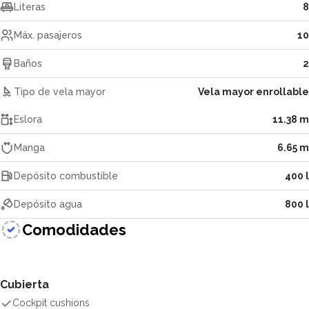
Literas
8
Máx. pasajeros
10
Baños
2
Tipo de vela mayor
Vela mayor enrollable
Eslora
11.38 m
Manga
6.65 m
Depósito combustible
400 l
Depósito agua
800 l
Comodidades
Cubierta
Cockpit cushions