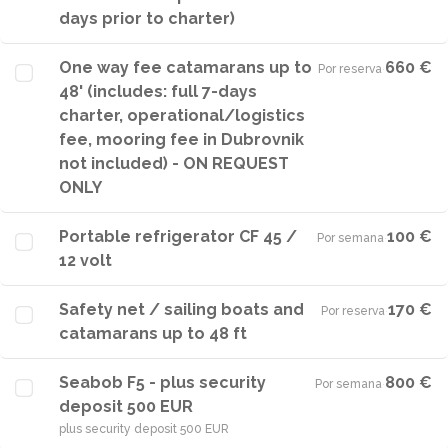
days prior to charter)
One way fee catamarans up to
660 €
Por reserva
·
48' (includes: full 7-days
charter, operational/logistics
fee, mooring fee in Dubrovnik
not included) - ON REQUEST
ONLY
Portable refrigerator CF 45 /
100 €
Por semana
·
12 volt
Safety net / sailing boats and
170 €
Por reserva
·
catamarans up to 48 ft
Seabob F5 - plus security
800 €
Por semana
·
deposit 500 EUR
plus security deposit 500 EUR