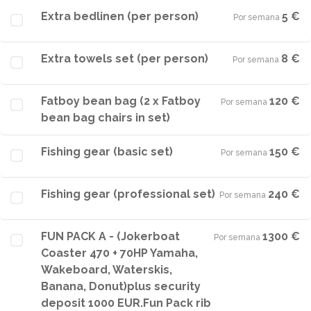
Extra bedlinen (per person)
5 €
Por semana
·
Extra towels set (per person)
8 €
Por semana
·
Fatboy bean bag (2 x Fatboy
120 €
Por semana
·
bean bag chairs in set)
Fishing gear (basic set)
150 €
Por semana
·
Fishing gear (professional set)
240 €
Por semana
·
FUN PACK A - (Jokerboat
1300 €
Por semana
·
Coaster 470 + 70HP Yamaha,
Wakeboard, Waterskis,
Banana, Donut)plus security
deposit 1000 EUR.Fun Pack rib