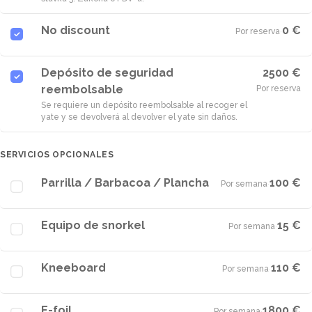
No discount
0 €
Por reserva
·
Depósito de seguridad
2500 €
reembolsable
Por reserva
Se requiere un depósito reembolsable al recoger el
yate y se devolverá al devolver el yate sin daños.
SERVICIOS OPCIONALES
Parrilla / Barbacoa / Plancha
100 €
Por semana
·
Equipo de snorkel
15 €
Por semana
·
Kneeboard
110 €
Por semana
·
E-foil
1800 €
Por semana
·