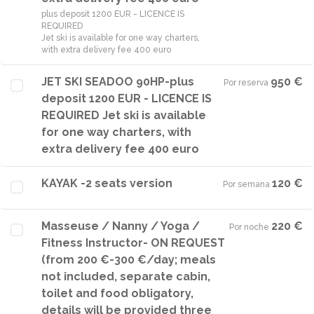
plus deposit 1200 EUR - LICENCE IS
REQUIRED
Jet ski is available for one way charters,
with extra delivery fee 400 euro
JET SKI SEADOO 90HP-plus
950 €
Por reserva
·
deposit 1200 EUR - LICENCE IS
REQUIRED Jet ski is available
for one way charters, with
extra delivery fee 400 euro
KAYAK -2 seats version
120 €
Por semana
·
Masseuse / Nanny / Yoga /
220 €
Por noche
·
Fitness Instructor- ON REQUEST
(from 200 €-300 €/day; meals
not included, separate cabin,
toilet and food obligatory,
details will be provided three