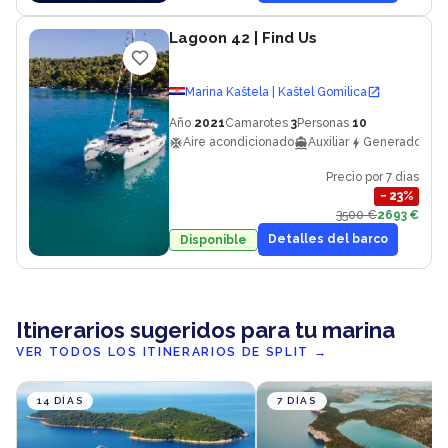
Lagoon 42
| Find Us
Marina Kaštela | Kaštel Gomilica
Año
2021
Camarotes
3
Personas
10
Aire acondicionado
Auxiliar
Generador
Precio por 7 dias
−
23
%
3500 €
2693 €
Detalles del barco
Disponible
Itinerarios sugeridos para tu marina
VER TODOS LOS ITINERARIOS DE SPLIT
→
14 DÍAS
7 DÍAS