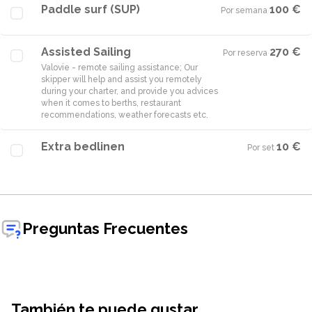
Paddle surf (SUP)
100 €
Por semana
·
Assisted Sailing
270 €
Por reserva
·
Valovie - remote sailing assistance; Our
skipper will help and assist you remotely
during your charter, and provide you advices
when it comes to berths, restaurant
Extra bedlinen
10 €
Por set
·
Preguntas Frecuentes
También te puede gustar