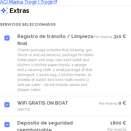
ACI Marina Trogir | Trogir
Extras
SERVICIOS SELECCIONADOS
Registro de tránsito / Limpieza
310 €
Por reserva
·
final
Charter package includes final cleaning, gas,
check-in and out services, package for toilets
(toilet paper and soap /per each toilet) and
kitchen (1 kitchen paper towels, a sponge
and a cleaning cloth, a small package of dish
detergent, 1 waste bag, 2 kitchen towels, 2x
1l bottle of water), bed linen/bath towels (2
sets per cabin - do not include saloon and
WiFi GRATIS ON BOAT
0 €
Por reserva
·
GRATIS
Depósito de seguridad
1800 €
reembolsable
Por reserva