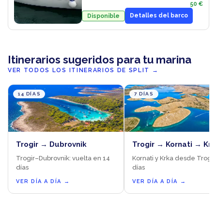
50 €
Detalles del barco
Disponible
Itinerarios sugeridos para tu marina
VER TODOS LOS ITINERARIOS DE SPLIT
→
14 DÍAS
7 DÍAS
Trogir → Dubrovnik
Trogir → Kornati → Krk
Trogir–Dubrovnik: vuelta en 14
Kornati y Krka desde Trogir,
días
días
VER DÍA A DÍA
→
VER DÍA A DÍA
→