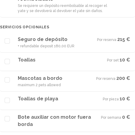
Se requiere un depósito reembolsable al recoger el
yate y se devolverá al devolver el yate sin daños.
SERVICIOS OPCIONALES
Seguro de depósito
215 €
Por reserva
·
+ refundable deposit 180,00 EUR
Toallas
10 €
Por set
·
Mascotas a bordo
200 €
Por reserva
·
maximum 2 pets allowed
Toallas de playa
10 €
Por pieza
·
Bote auxiliar con motor fuera
0 €
Por semana
·
borda