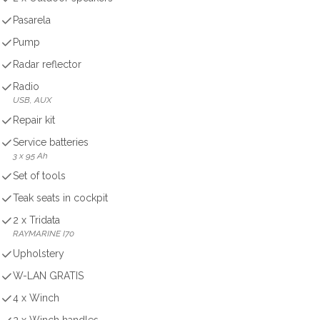
Pasarela
Pump
Radar reflector
Radio
USB, AUX
Repair kit
Service batteries
3 x 95 Ah
Set of tools
Teak seats in cockpit
2 x Tridata
RAYMARINE I70
Upholstery
W-LAN GRATIS
4 x Winch