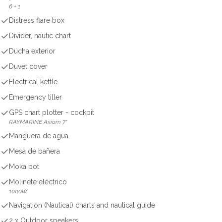
6 + 1
Distress flare box
Divider, nautic chart
Ducha exterior
Duvet cover
Electrical kettle
Emergency tiller
GPS chart plotter - cockpit
RAYMARINE Axiom 7"
Manguera de agua
Mesa de bañera
Moka pot
Molinete eléctrico
1000W
Navigation (Nautical) charts and nautical guide
2 x Outdoor speakers