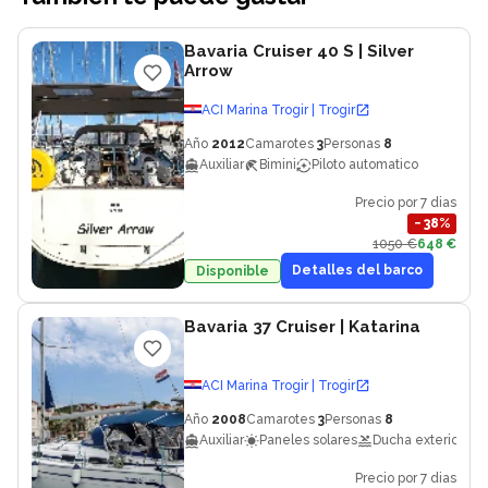
Bavaria Cruiser 40 S
| Silver
Arrow
ACI Marina Trogir | Trogir
Año
2012
Camarotes
3
Personas
8
Auxiliar
Bimini
Piloto automatico
Precio por 7 dias
−
38
%
1050 €
648 €
Detalles del barco
Disponible
Bavaria 37 Cruiser
| Katarina
ACI Marina Trogir | Trogir
Año
2008
Camarotes
3
Personas
8
Auxiliar
Paneles solares
Ducha exterior
Precio por 7 dias