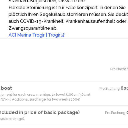
Standard-Segelschein, UKW-Lizenz
Flexible Stornierung ist für Fälle konzipiert, in denen Sie
plötzlich Ihren Segelurlaub stornieren müssen. Sie deck
auch COVID-19-Krankheit, Krankenhausaufenthalt oder
Zwangsquarantäne ab.
ACI Marina Trogir | Trogir
Pro Nacht
·
e boat
60
Pro Buchung
·
equipment for each crew member, 1x towel (100cm*50cm),
d Wi-Fi; Additional surcharge for two weeks 100€
cluded in price of basic package)
Pro Buchung
·
basic package).