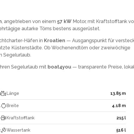
m
, angetrieben von einem
57 kW
Motor, mit Kraftstofftank v
ehrtägige autarke Törns bestens ausgerüstet.
achtcharter-Häfen in
Kroatien
— Ausgangspunkt für verstec
tzte Küstenstädte. Ob Wochenendtörn oder zweiwöchige
n Segelurlaub.
Ihren Segelurlaub mit
boat4you
— transparente Preise, loka
3
Länge
13.85 m
4
Breite
4.18 m
0
Kraftstofftank
215 l
2
Wassertank
516 l