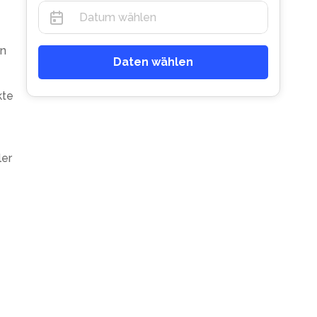
on
Daten wählen
kte
ler