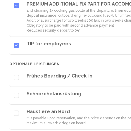
PREMIUM ADDITIONAL FIX PART FOR ACCOM
End cleaning,2x cooking gas bottle at the departure, linen 
deposit insurance, outboard engine+outboard fuel 5l, Unlimite
Additional surcharge for two weeks 100 Eur, in two weeks char
Obligatory to be paid with second advance payment
Reduces security deposit to 0€
TIP for employees
OPTIONALE LEISTUNGEN
Frühes Boarding / Check-in
Schnorchelausrüstung
Haustiere an Bord
It is payable upon reservation, and the price depends on the pet