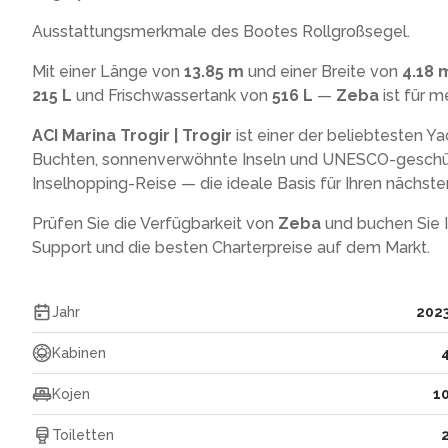
Ausstattungsmerkmale des Bootes Rollgroßsegel.
Mit einer Länge von
13.85 m
und einer Breite von
4.18 
215 L
und Frischwassertank von
516 L
—
Zeba
ist für m
ACI Marina Trogir | Trogir
ist einer der beliebtesten Y
Buchten, sonnenverwöhnte Inseln und UNESCO-geschü
Inselhopping-Reise — die ideale Basis für Ihren nächste
Prüfen Sie die Verfügbarkeit von
Zeba
und buchen Sie 
Support und die besten Charterpreise auf dem Markt.
Jahr
202
Kabinen
Kojen
1
Toiletten