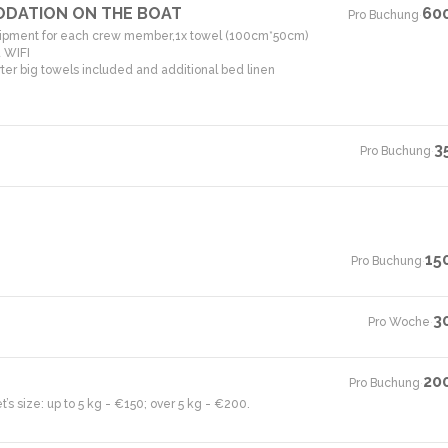
ODATION ON THE BOAT
60
Pro Buchung
·
equipment for each crew member,1x towel (100cm*50cm)
d WIFI
ter big towels included and additional bed linen
3
Pro Buchung
·
15
Pro Buchung
·
3
Pro Woche
·
20
Pro Buchung
·
’s size: up to 5 kg - €150; over 5 kg - €200.