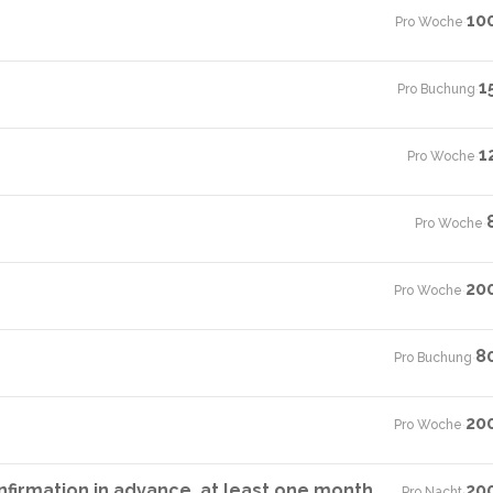
10
Pro Woche
·
1
Pro Buchung
·
1
Pro Woche
·
Pro Woche
·
20
Pro Woche
·
8
Pro Buchung
·
20
Pro Woche
·
firmation in advance, at least one month
20
Pro Nacht
·