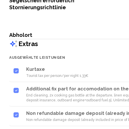
Segelschein erforderlich
Stornierungsrichtlinie
Abholort
Extras
AUSGEWÄHLTE LEISTUNGEN
Kurtaxe
Tourist tax per person/per night 1,33€
Additional fix part for accomodation on th
End cleaning, 2x cooking gas bottle at the departure, linen 
deposit insurance, outboard engine+outboard fuel 5l, Unlimite
Non refundable damage deposit (already in
Non refundable damage deposit (already included in price of 