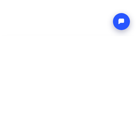
-
Gesamtpreis
Endless blue
6 Aug 2026
-
13 Aug 2026
Boat4you
Reservieren
UNTERNEHMEN
NETZWERK
Über uns
Europe Yachts
Wie wir arbeiten
Catamaran Croatia
FAQ
Catamaran Greece
Blog
Catamaran Italy
Kontakt
Catamaran Caribbean
Yacht Charter Croatia
RECHTLICHES