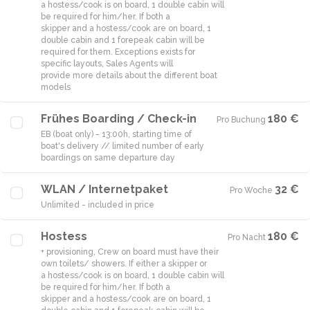
a hostess/cook is on board, 1 double cabin will
be required for him/her. If both a
skipper and a hostess/cook are on board, 1
double cabin and 1 forepeak cabin will be
required for them. Exceptions exists for
specific layouts, Sales Agents will
provide more details about the different boat
models
Frühes Boarding / Check-in
180 €
Pro Buchung
·
EB (boat only) - 13:00h, starting time of
boat's delivery // limited number of early
boardings on same departure day
WLAN / Internetpaket
32 €
Pro Woche
·
Unlimited - included in price
Hostess
180 €
Pro Nacht
·
+ provisioning, Crew on board must have their
own toilets/ showers. If either a skipper or
a hostess/cook is on board, 1 double cabin will
be required for him/her. If both a
skipper and a hostess/cook are on board, 1