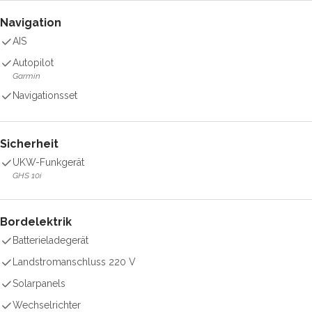
Navigation
AIS
Autopilot
Garmin
Navigationsset
Sicherheit
UKW-Funkgerät
GHS 10i
Bordelektrik
Batterieladegerät
Landstromanschluss 220 V
Solarpanels
Wechselrichter