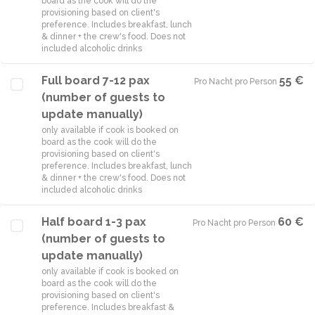
board as the cook will do the
provisioning based on client's
preference. Includes breakfast, lunch
& dinner + the crew's food. Does not
included alcoholic drinks
Full board 7-12 pax
55 €
Pro Nacht pro Person
·
(number of guests to
update manually)
only available if cook is booked on
board as the cook will do the
provisioning based on client's
preference. Includes breakfast, lunch
& dinner + the crew's food. Does not
included alcoholic drinks
Half board 1-3 pax
60 €
Pro Nacht pro Person
·
(number of guests to
update manually)
only available if cook is booked on
board as the cook will do the
provisioning based on client's
preference. Includes breakfast &