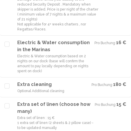
reduced Security Deposit . Mandatory when
skipper is added. Price is per night of the charter
( minimum value of 7 nights & a maximum value
of 21 nights)
Not applicable for 4+ weeks charters , nor
Electric & Water consumption
16 €
Pro Buchung
·
in the Marinas
Electric & Water consumption based on 2
nights on our dock (base will confirm the
amount to pay locally depending on nights
spent on dock)
Extra cleaning
180 €
Pro Buchung
·
Optional Additional cleaning
Extra set of linen (choose how
15 €
Pro Buchung
·
many)
Extra set of linen : 15 €
1 extra set of linen (2 sheets & 2 pillow case) -
to be updated manually