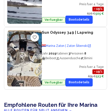
Preis fuer 4 Tage
−
19
%
626 €
505 €
Bootsdetails
Verfuegbar
Sun Odyssey 349
| Lapwing
Marina Zaton | Zaton Šibenski
Jahr
2019
Kabinen
3
Personen
8
Beiboot
Aussendusche
Bimini
Preis fuer 4 Tage
−
19
%
635 €
513 €
Bootsdetails
Verfuegbar
Empfohlene Routen für Ihre Marina
ALLE ROUTEN FÜR SPLIT ANSEHEN
→