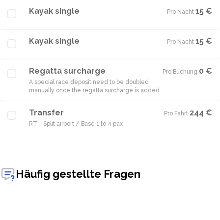
Kayak single
15 €
Pro Nacht
·
Kayak single
15 €
Pro Nacht
·
Regatta surcharge
0 €
Pro Buchung
·
A special race deposit need to be doubled
manually once the regatta surcharge is added.
Transfer
244 €
Pro Fahrt
·
RT - Split airport / Base 1 to 4 pax
Häufig gestellte Fragen