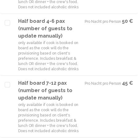
lunch OR dinner + the crew's food.
Does not included alcoholic drinks
Half board 4-6 pax
50 €
Pro Nacht pro Person
·
(number of guests to
update manually)
only available if cook is booked on
board as the cook will do the
provisioning based on client's
preference. Includes breakfast &
lunch OR dinner + the crew's food.
Does not included alcoholic drinks
Half board 7-12 pax
45 €
Pro Nacht pro Person
·
(number of guests to
update manually)
only available if cook is booked on
board as the cook will do the
provisioning based on client's
preference. Includes breakfast &
lunch OR dinner + the crew's food.
Does not included alcoholic drinks