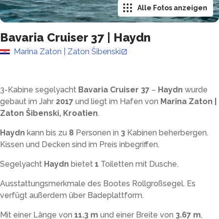
Alle Fotos anzeigen
Bavaria Cruiser 37
|
Haydn
Marina Zaton | Zaton Šibenski
3-Kabine segelyacht
Bavaria Cruiser 37
–
Haydn
wurde
gebaut im Jahr
2017
und liegt im Hafen von
Marina Zaton |
Zaton Šibenski, Kroatien
.
Haydn
kann bis zu
8
Personen in
3
Kabinen beherbergen.
Kissen und Decken sind im Preis inbegriffen.
Segelyacht
Haydn
bietet
1
Toiletten mit Dusche
.
Ausstattungsmerkmale des Bootes Rollgroßsegel. Es
verfügt außerdem über Badeplattform.
Mit einer Länge von
11.3 m
und einer Breite von
3.67 m
,