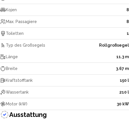
Kojen
8
Max. Passagiere
8
Toiletten
1
Typ des Großsegels
Rollgroßsegel
Länge
11.3 m
Breite
3.67 m
Kraftstofftank
150 l
Wassertank
210 l
Motor (kW)
30 kW
Ausstattung