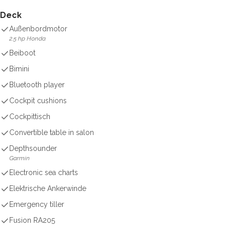
Deck
Außenbordmotor
2.5 hp Honda
Beiboot
Bimini
Bluetooth player
Cockpit cushions
Cockpittisch
Convertible table in salon
Depthsounder
Garmin
Electronic sea charts
Elektrische Ankerwinde
Emergency tiller
Fusion RA205