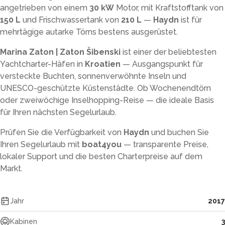
angetrieben von einem
30 kW
Motor, mit Kraftstofftank von
150 L
und Frischwassertank von
210 L
—
Haydn
ist für
mehrtägige autarke Törns bestens ausgerüstet.
Marina Zaton | Zaton Šibenski
ist einer der beliebtesten
Yachtcharter-Häfen in
Kroatien
— Ausgangspunkt für
versteckte Buchten, sonnenverwöhnte Inseln und
UNESCO-geschützte Küstenstädte. Ob Wochenendtörn
oder zweiwöchige Inselhopping-Reise — die ideale Basis
für Ihren nächsten Segelurlaub.
Prüfen Sie die Verfügbarkeit von
Haydn
und buchen Sie
Ihren Segelurlaub mit
boat4you
— transparente Preise,
lokaler Support und die besten Charterpreise auf dem
Markt.
Jahr
2017
Kabinen
3