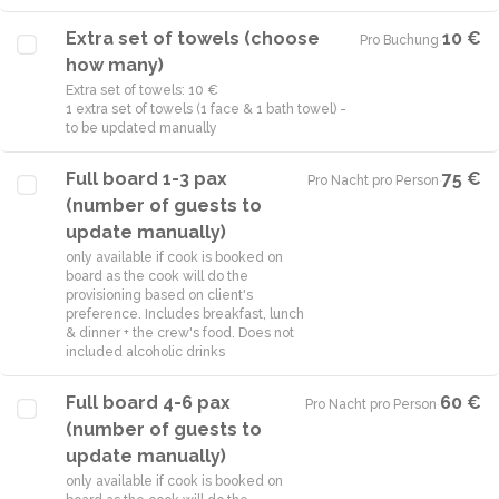
Extra set of towels (choose
10 €
Pro Buchung
·
how many)
Extra set of towels: 10 €
1 extra set of towels (1 face & 1 bath towel) -
to be updated manually
Full board 1-3 pax
75 €
Pro Nacht pro Person
·
(number of guests to
update manually)
only available if cook is booked on
board as the cook will do the
provisioning based on client's
preference. Includes breakfast, lunch
& dinner + the crew's food. Does not
included alcoholic drinks
Full board 4-6 pax
60 €
Pro Nacht pro Person
·
(number of guests to
update manually)
only available if cook is booked on