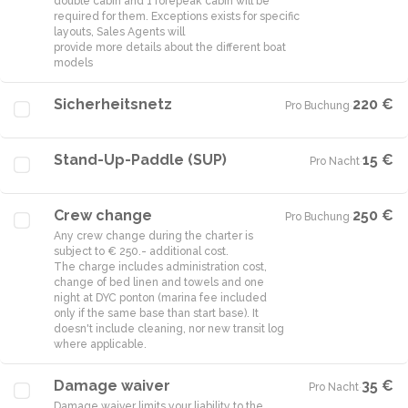
double cabin and 1 forepeak cabin will be
required for them. Exceptions exists for specific
layouts, Sales Agents will
provide more details about the different boat
models
Sicherheitsnetz
220 €
Pro Buchung
·
Stand-Up-Paddle (SUP)
15 €
Pro Nacht
·
Crew change
250 €
Pro Buchung
·
Any crew change during the charter is
subject to € 250.- additional cost.
The charge includes administration cost,
change of bed linen and towels and one
night at DYC ponton (marina fee included
only if the same base than start base). It
doesn't include cleaning, nor new transit log
where applicable.
Damage waiver
35 €
Pro Nacht
·
Damage waiver limits your liability to the