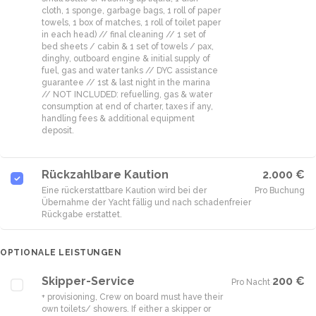
cloth, 1 sponge, garbage bags, 1 roll of paper
towels, 1 box of matches, 1 roll of toilet paper
in each head) // final cleaning // 1 set of
bed sheets / cabin & 1 set of towels / pax,
dinghy, outboard engine & initial supply of
fuel, gas and water tanks // DYC assistance
guarantee // 1st & last night in the marina
// NOT INCLUDED: refuelling, gas & water
consumption at end of charter, taxes if any,
handling fees & additional equipment
deposit.
Rückzahlbare Kaution
2.000 €
Eine rückerstattbare Kaution wird bei der
Pro Buchung
Übernahme der Yacht fällig und nach schadenfreier
Rückgabe erstattet.
OPTIONALE LEISTUNGEN
Skipper-Service
200 €
Pro Nacht
·
+ provisioning, Crew on board must have their
own toilets/ showers. If either a skipper or