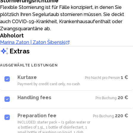
Stornierungsrichtlinie
Flexible Stornierung ist für Fälle konzipiert, in denen Sie
plötzlich Ihren Segelurlaub stornieren müssen. Sie deckt
auch COVID-19-Krankheit, Krankenhausaufenthalt oder
Zwangsquarantäne ab.
Abholort
Marina Zaton | Zaton Šibenski
Extras
AUSGEWÄHLTE LEISTUNGEN
Kurtaxe
1 €
Pro Nacht pro Person
·
Payment by credit card only, no cash
Handling fees
20 €
Pro Buchung
·
Preparation fee
220 €
Pro Buchung
·
INCLUDED: starter pack – (1 gallon water or
4 bottles of 1.5L, 1 bottle of disinfectant, 1
small bottle of washing up liquid, 1 dish