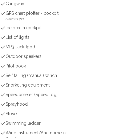
Gangway
GPS chart plotter - cockpit
Garmin 721
Ice box in cockpit
List of lights
MP3 Jack-Ipod
Outdoor speakers
Pilot book
Self tailing (manual) winch
Snorkeling equipment
Speedometer (Speed log)
Sprayhood
Stove
Swimming ladder
Wind instrument/Anemometer