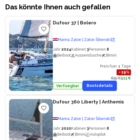
Das könnte Ihnen auch gefallen
Dufour 37
| Bolero
Marina Zaton | Zaton Šibenski
Jahr
2024
Kabinen
3
Personen
8
Beiboot
Aussendusche
Bimini
Preis fuer 4 Tage
−
19
%
635 €
513 €
Bootsdetails
Verfuegbar
Dufour 360 Liberty
| Anthemis
Marina Zaton | Zaton Šibenski
Jahr
2020
Kabinen
3
Personen
8
Beiboot
Bimini
Autopilot