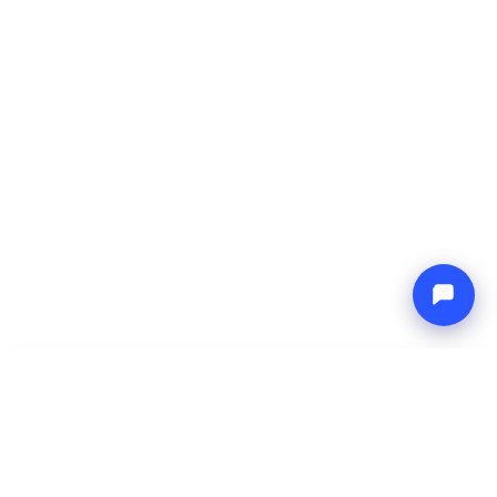
-
Preço total
Endless blue
7 Aug 2026
-
14 Aug 2026
Boat4you