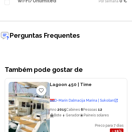
Wi-Fi/Unlimited
0 €
Por semana
·
Perguntas Frequentes
Também pode gostar de
Lagoon 450
| Time
D-Marin Dalmacija Marina | Sukošan
Ano
2015
Cabines
6
Pessoas
12
Bote
Gerador
Paineis solares
Preco para 7 dias
−
19
%