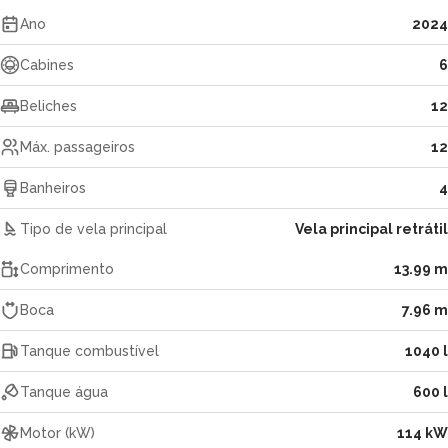
Ano
2024
Cabines
6
Beliches
12
Máx. passageiros
12
Banheiros
4
Tipo de vela principal
Vela principal retrátil
Comprimento
13.99 m
Boca
7.96 m
Tanque combustível
1040 l
Tanque água
600 l
Motor (kW)
114 kW