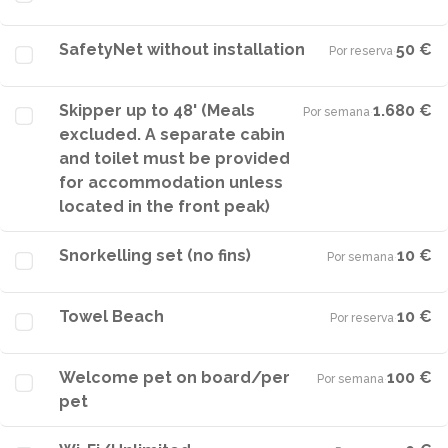
SafetyNet without installation
50 €
Por reserva
·
Skipper up to 48' (Meals
1.680 €
Por semana
·
excluded. A separate cabin
and toilet must be provided
for accommodation unless
located in the front peak)
Snorkelling set (no fins)
10 €
Por semana
·
Towel Beach
10 €
Por reserva
·
Welcome pet on board/per
100 €
Por semana
·
pet