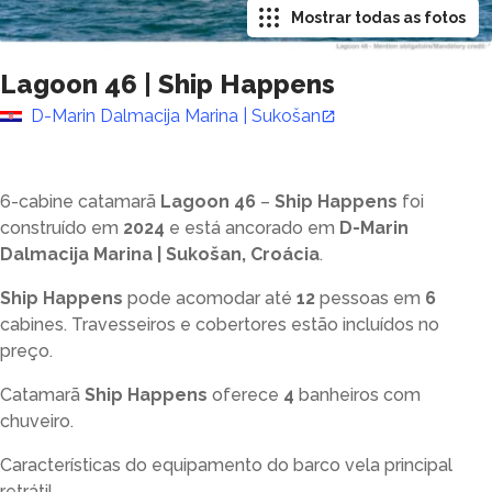
Mostrar todas as fotos
Lagoon 46
|
Ship Happens
D-Marin Dalmacija Marina | Sukošan
6-cabine catamarã
Lagoon 46
–
Ship Happens
foi
construído em
2024
e está ancorado em
D-Marin
Dalmacija Marina | Sukošan, Croácia
.
Ship Happens
pode acomodar até
12
pessoas em
6
cabines. Travesseiros e cobertores estão incluídos no
preço.
Catamarã
Ship Happens
oferece
4
banheiros com
chuveiro
.
Características do equipamento do barco vela principal
retrátil.