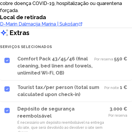
cobre doença COVID-19, hospitalização ou quarentena
forçada.
Local de retirada
D-Marin Dalmacija Marina | Sukošan
Extras
SERVIÇOS SELECIONADOS
Comfort Pack 43/45/46 (final
550 €
Por reserva
·
cleaning, bed linen and towels,
unlimited Wi-Fi, OB)
Tourist tax/per person (total sum
1 €
Por noite
·
calculated upon check-in)
Depósito de segurança
3.000 €
reembolsável
Por reserva
É necessário um depósito reembolsável na entrega
do iate, que será devolvido ao devolver o iate sem