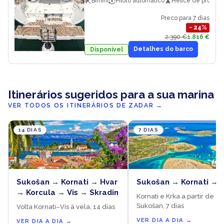
Bimini
Piloto automatico
Helice de proa
Preco para 7 dias
−
24
%
2.390 €
1.816 €
Detalhes do barco
Disponivel
Itinerários sugeridos para a sua marina
VER TODOS OS ITINERÁRIOS DE ZADAR
→
14 DIAS
7 DIAS
Sukošan → Kornati → Hvar
Sukošan → Kornati → 
→ Korcula → Vis → Skradin
Kornati e Krka a partir de
Sukošan, 7 dias
Volta Kornati–Vis à vela, 14 dias
VER DIA A DIA
→
VER DIA A DIA
→