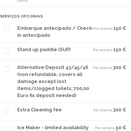
danos.
SERVIÇOS OPCIONAIS
Embarque antecipado / Check-
150 €
Por reserva
·
in antecipado
Stand up paddle (SUP)
150 €
Por semana
·
Alternative Deposit 43/45/46
300 €
Por reserva
·
(non refundable, covers all
damage except lost
items/clogged toilets; 700,00
Euro fix deposit needed)
Extra Cleaning fee
300 €
Por reserva
·
Ice Maker - limited availability
50 €
Por semana
·