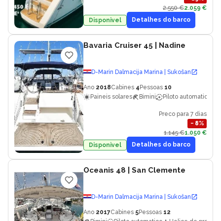
2.550 €
2.059 €
Detalhes do barco
Disponivel
Bavaria Cruiser 45
| Nadine
D-Marin Dalmacija Marina | Sukošan
Ano
2018
Cabines
4
Pessoas
10
Paineis solares
Bimini
Piloto automatico
Preco para 7 dias
−
8
%
1.145 €
1.050 €
Detalhes do barco
Disponivel
Oceanis 48
| San Clemente
D-Marin Dalmacija Marina | Sukošan
Ano
2017
Cabines
5
Pessoas
12