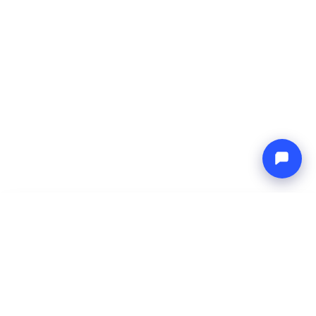
-
Preço total
Endless blue
6 Aug 2026
-
13 Aug 2026
Boat4you
Reservar
EMPRESA
REDE