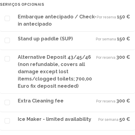
SERVIÇOS OPCIONAIS
Embarque antecipado / Check-
150 €
Por reserva
·
in antecipado
Stand up paddle (SUP)
150 €
Por semana
·
Alternative Deposit 43/45/46
300 €
Por reserva
·
(non refundable, covers all
damage except lost
items/clogged toilets; 700,00
Euro fix deposit needed)
Extra Cleaning fee
300 €
Por reserva
·
Ice Maker - limited availability
50 €
Por semana
·