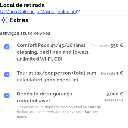
Local de retirada
D-Marin Dalmacija Marina | Sukošan
Extras
SERVIÇOS SELECIONADOS
Comfort Pack 43/45/46 (final
550 €
Por reserva
·
cleaning, bed linen and towels,
unlimited Wi-Fi, OB)
Tourist tax/per person (total sum
1 €
Por noite
·
calculated upon check-in)
Depósito de segurança
3.000 €
reembolsável
Por reserva
É necessário um depósito reembolsável na entrega
do iate, que será devolvido ao devolver o iate sem
danos.