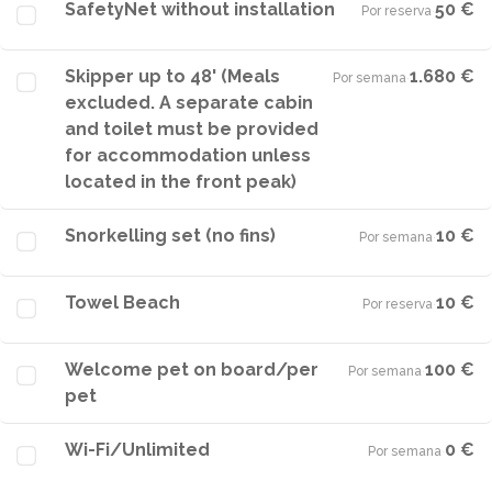
SafetyNet without installation
50 €
Por reserva
·
Skipper up to 48' (Meals
1.680 €
Por semana
·
excluded. A separate cabin
and toilet must be provided
for accommodation unless
located in the front peak)
Snorkelling set (no fins)
10 €
Por semana
·
Towel Beach
10 €
Por reserva
·
Welcome pet on board/per
100 €
Por semana
·
pet
Wi-Fi/Unlimited
0 €
Por semana
·