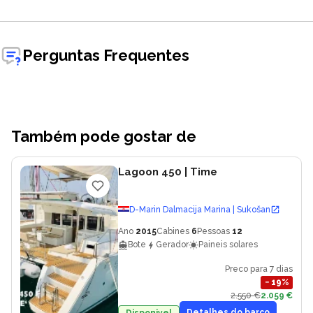
Perguntas Frequentes
Também pode gostar de
Lagoon 450
| Time
D-Marin Dalmacija Marina | Sukošan
Ano
2015
Cabines
6
Pessoas
12
Bote
Gerador
Paineis solares
Preco para 7 dias
−
19
%
2.550 €
2.059 €
Detalhes do barco
Disponivel