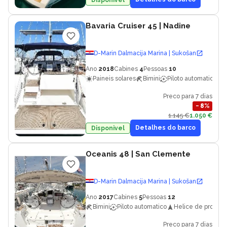
Bavaria Cruiser 45
| Nadine
D-Marin Dalmacija Marina | Sukošan
Ano
2018
Cabines
4
Pessoas
10
Paineis solares
Bimini
Piloto automatico
Preco para 7 dias
−
8
%
1.145 €
1.050 €
Detalhes do barco
Disponivel
Oceanis 48
| San Clemente
D-Marin Dalmacija Marina | Sukošan
Ano
2017
Cabines
5
Pessoas
12
Bimini
Piloto automatico
Helice de proa
Preco para 7 dias