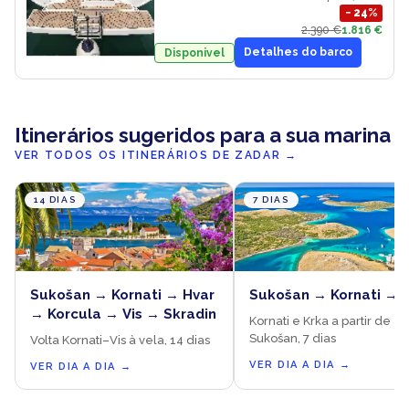
−
24
%
2.390 €
1.816 €
Detalhes do barco
Disponivel
Itinerários sugeridos para a sua marina
VER TODOS OS ITINERÁRIOS DE ZADAR
→
14 DIAS
7 DIAS
Sukošan → Kornati → Hvar
Sukošan → Kornati → 
→ Korcula → Vis → Skradin
Kornati e Krka a partir de
Sukošan, 7 dias
Volta Kornati–Vis à vela, 14 dias
VER DIA A DIA
→
VER DIA A DIA
→