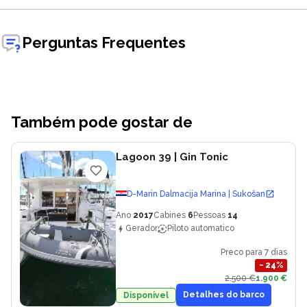
Perguntas Frequentes
Também pode gostar de
Lagoon 39
| Gin Tonic
D-Marin Dalmacija Marina | Sukošan
Ano
2017
Cabines
6
Pessoas
14
Gerador
Piloto automatico
Preco para 7 dias
−
24
%
2.500 €
1.900 €
Detalhes do barco
Disponivel