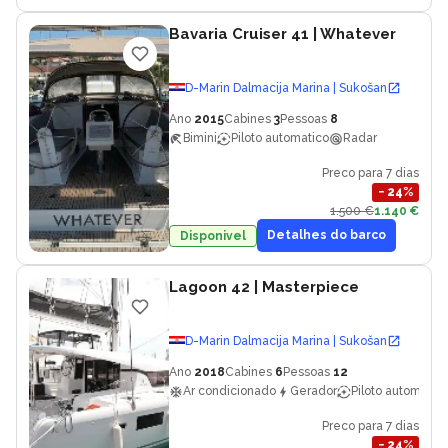
Bavaria Cruiser 41
| Whatever
D-Marin Dalmacija Marina | Sukošan
Ano
2015
Cabines
3
Pessoas
8
Bimini
Piloto automatico
Radar
Preco para 7 dias
−
24
%
1.500 €
1.140 €
Detalhes do barco
Disponivel
Lagoon 42
| Masterpiece
D-Marin Dalmacija Marina | Sukošan
Ano
2018
Cabines
6
Pessoas
12
Ar condicionado
Gerador
Piloto automatic
Preco para 7 dias
−
24
%