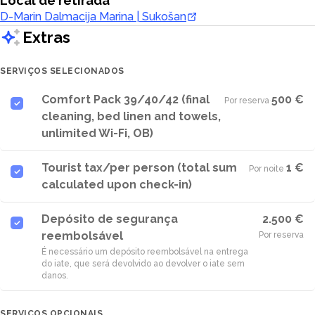
Local de retirada
D-Marin Dalmacija Marina | Sukošan
Extras
SERVIÇOS SELECIONADOS
Comfort Pack 39/40/42 (final
500 €
Por reserva
·
cleaning, bed linen and towels,
unlimited Wi-Fi, OB)
Tourist tax/per person (total sum
1 €
Por noite
·
calculated upon check-in)
Depósito de segurança
2.500 €
reembolsável
Por reserva
É necessário um depósito reembolsável na entrega
do iate, que será devolvido ao devolver o iate sem
danos.
SERVIÇOS OPCIONAIS