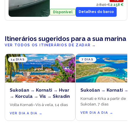
2.840 €
2.158 €
Detalhes do barco
Disponivel
Itinerários sugeridos para a sua marina
VER TODOS OS ITINERÁRIOS DE ZADAR
→
14 DIAS
7 DIAS
Sukošan → Kornati → Hvar
Sukošan → Kornati → 
→ Korcula → Vis → Skradin
Kornati e Krka a partir de
Sukošan, 7 dias
Volta Kornati–Vis à vela, 14 dias
VER DIA A DIA
→
VER DIA A DIA
→