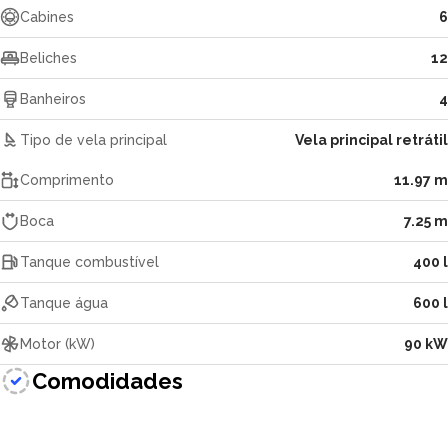
Cabines
6
Beliches
12
Banheiros
4
Tipo de vela principal
Vela principal retrátil
Comprimento
11.97 m
Boca
7.25 m
Tanque combustível
400 l
Tanque água
600 l
Motor (kW)
90 kW
Comodidades