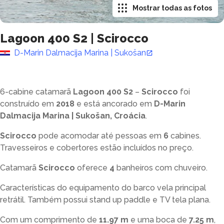
Mostrar todas as fotos
Lagoon 400 S2
|
Scirocco
D-Marin Dalmacija Marina | Sukošan
6-cabine catamarã
Lagoon 400 S2
–
Scirocco
foi
construído em
2018
e está ancorado em
D-Marin
Dalmacija Marina | Sukošan, Croácia
.
Scirocco
pode acomodar até
pessoas em
6
cabines.
Travesseiros e cobertores estão incluídos no preço.
Catamarã
Scirocco
oferece
4
banheiros com chuveiro
.
Características do equipamento do barco vela principal
retrátil. Também possui stand up paddle e TV tela plana.
Com um comprimento de
11.97 m
e uma boca de
7.25 m
,