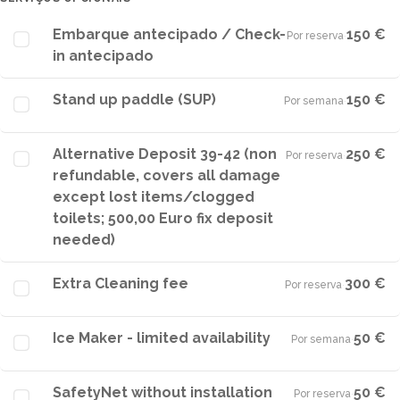
Embarque antecipado / Check-
150 €
Por reserva
·
in antecipado
Stand up paddle (SUP)
150 €
Por semana
·
Alternative Deposit 39-42 (non
250 €
Por reserva
·
refundable, covers all damage
except lost items/clogged
toilets; 500,00 Euro fix deposit
needed)
Extra Cleaning fee
300 €
Por reserva
·
Ice Maker - limited availability
50 €
Por semana
·
SafetyNet without installation
50 €
Por reserva
·