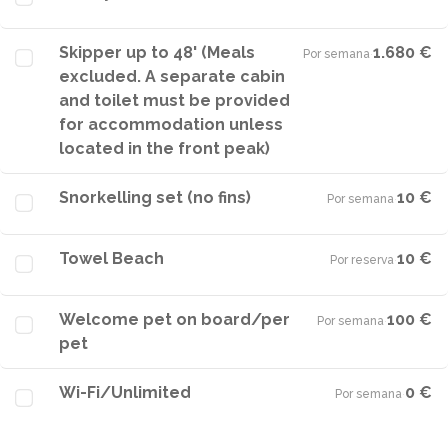
Skipper up to 48' (Meals
1.680 €
Por semana
·
excluded. A separate cabin
and toilet must be provided
for accommodation unless
located in the front peak)
Snorkelling set (no fins)
10 €
Por semana
·
Towel Beach
10 €
Por reserva
·
Welcome pet on board/per
100 €
Por semana
·
pet
Wi-Fi/Unlimited
0 €
Por semana
·