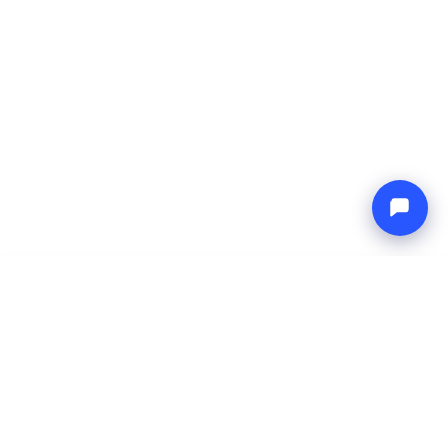
-
Preço total
Endless blue
8 Aug 2026
-
15 Aug 2026
Boat4you
Reservar
EMPRESA
REDE
Sobre Nós
Europe Yachts