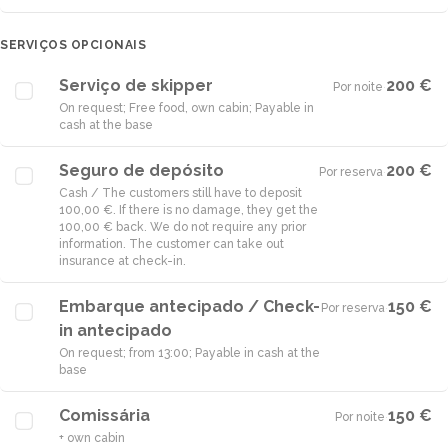
SERVIÇOS OPCIONAIS
Serviço de skipper
200 €
Por noite
·
On request; Free food, own cabin; Payable in
cash at the base
Seguro de depósito
200 €
Por reserva
·
Cash / The customers still have to deposit
100,00 €. If there is no damage, they get the
100,00 € back. We do not require any prior
information. The customer can take out
insurance at check-in.
Embarque antecipado / Check-
150 €
Por reserva
·
in antecipado
On request; from 13:00; Payable in cash at the
base
Comissária
150 €
Por noite
·
+ own cabin