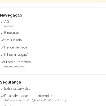
Navegação
AIS
Reciver
Binóculos
2 x Bússola
Hélice de proa
Kit de navegação
Piloto automático
Raymarine p70s
Segurança
Balsa salva-vidas
Boia salva-vidas + Luz intermitente
Automatic vests with lifebelt without crotch strap