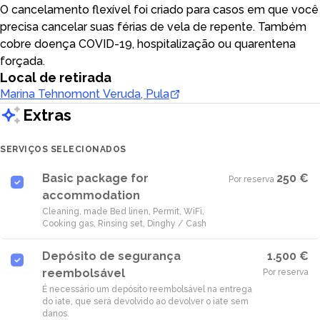
O cancelamento flexível foi criado para casos em que você
precisa cancelar suas férias de vela de repente. Também
cobre doença COVID-19, hospitalização ou quarentena
forçada.
Local de retirada
Marina Tehnomont Veruda, Pula
Extras
SERVIÇOS SELECIONADOS
Basic package for
250 €
Por reserva
·
accommodation
Cleaning, made Bed linen, Permit, WiFi,
Cooking gas, Rinsing set, Dinghy / Cash
Depósito de segurança
1.500 €
reembolsável
Por reserva
É necessário um depósito reembolsável na entrega
do iate, que será devolvido ao devolver o iate sem
danos.