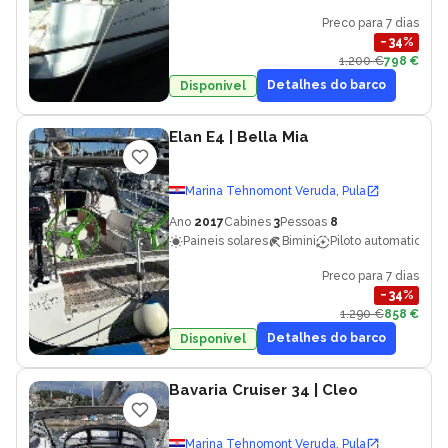
Preco para 7 dias
−
34
%
1.200 €
798 €
Detalhes do barco
Disponivel
Elan E4
| Bella Mia
Marina Tehnomont Veruda, Pula
Ano
2017
Cabines
3
Pessoas
8
Paineis solares
Bimini
Piloto automatico
Preco para 7 dias
−
34
%
1.290 €
858 €
Detalhes do barco
Disponivel
Bavaria Cruiser 34
| Cleo
Marina Tehnomont Veruda, Pula