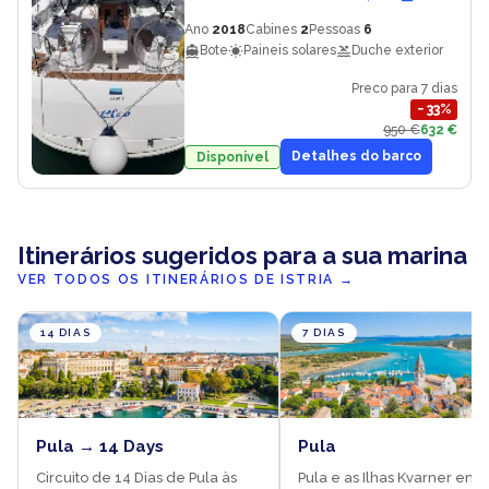
Ano
2018
Cabines
2
Pessoas
6
Bote
Paineis solares
Duche exterior
Preco para 7 dias
−
33
%
950 €
632 €
Detalhes do barco
Disponivel
Itinerários sugeridos para a sua marina
VER TODOS OS ITINERÁRIOS DE ISTRIA
→
14 DIAS
7 DIAS
Pula → 14 Days
Pula
Circuito de 14 Dias de Pula às
Pula e as Ilhas Kvarner em 7