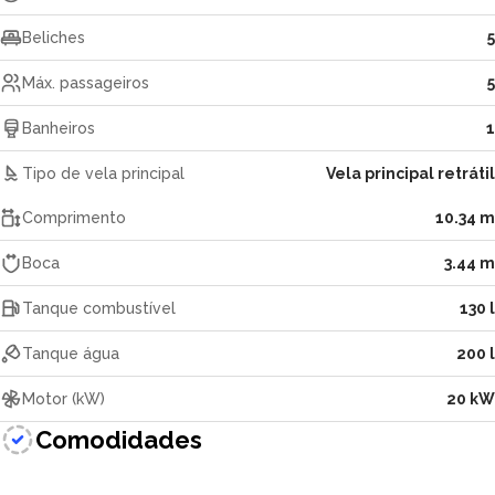
Beliches
5
Máx. passageiros
5
Banheiros
1
Tipo de vela principal
Vela principal retrátil
Comprimento
10.34 m
Boca
3.44 m
Tanque combustível
130 l
Tanque água
200 l
Motor (kW)
20 kW
Comodidades