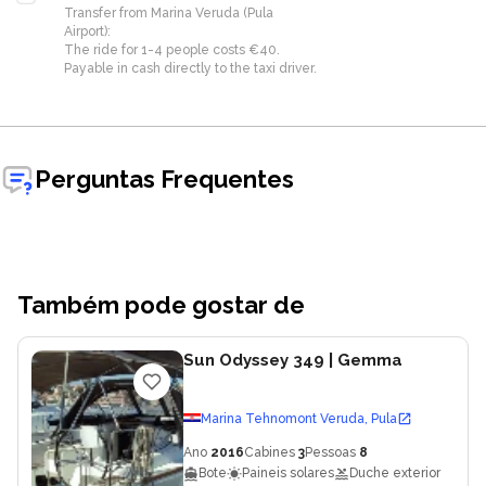
Transfer from Marina Veruda (Pula
Airport):
The ride for 1-4 people costs €40.
Payable in cash directly to the taxi driver.
Perguntas Frequentes
Também pode gostar de
Sun Odyssey 349
| Gemma
Marina Tehnomont Veruda, Pula
Ano
2016
Cabines
3
Pessoas
8
Bote
Paineis solares
Duche exterior