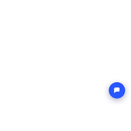
-
Preço total
Endless blue
6 Aug 2026
-
13 Aug 2026