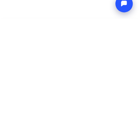
-
Preço total
Endless blue
9 Aug 2026
-
16 Aug 2026
Boat4you
Reservar
EMPRESA
REDE
Sobre Nós
Europe Yachts
Como Trabalhamos
Catamaran Croatia
FAQ
Catamaran Greece
Blog
Catamaran Italy
Contato
Catamaran Caribbean
Yacht Charter Croatia
LEGAL
Termos e Condições
Política de Privacidade