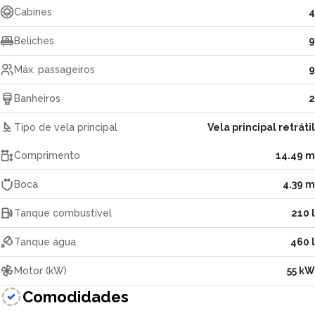
Cabines
4
Beliches
9
Máx. passageiros
9
Banheiros
2
Tipo de vela principal
Vela principal retrátil
Comprimento
14.49 m
Boca
4.39 m
Tanque combustível
210 l
Tanque água
460 l
Motor (kW)
55 kW
Comodidades