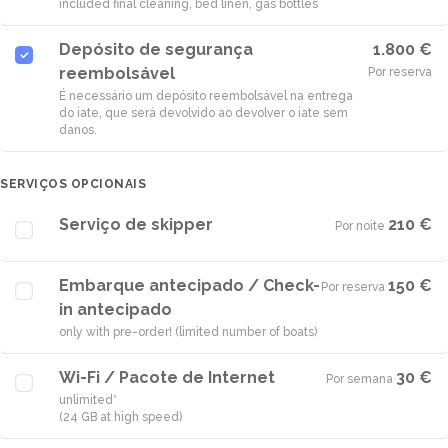
included final cleaning, bed linen, gas bottles
Depósito de segurança
1.800 €
reembolsável
Por reserva
É necessário um depósito reembolsável na entrega
do iate, que será devolvido ao devolver o iate sem
danos.
SERVIÇOS OPCIONAIS
Serviço de skipper
210 €
Por noite
·
Embarque antecipado / Check-
150 €
Por reserva
·
in antecipado
only with pre-order! (limited number of boats)
Wi-Fi / Pacote de Internet
30 €
Por semana
·
unlimited*
(24 GB at high speed)