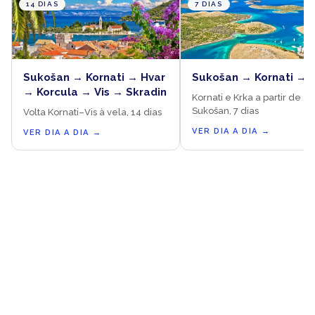
14 DIAS
7 DIAS
Sukošan → Kornati → Hvar
Sukošan → Kornati → 
→ Korcula → Vis → Skradin
Kornati e Krka a partir de
Sukošan, 7 dias
Volta Kornati–Vis à vela, 14 dias
VER DIA A DIA
→
VER DIA A DIA
→