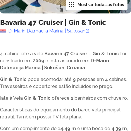
Mostrar todas as fotos
Bavaria 47 Cruiser
|
Gin & Tonic
D-Marin Dalmacija Marina | Sukošan
4-cabine iate à vela
Bavaria 47 Cruiser
–
Gin & Tonic
foi
construído em
2009
e está ancorado em
D-Marin
Dalmacija Marina | Sukošan, Croácia
.
Gin & Tonic
pode acomodar até
9
pessoas em
4
cabines.
Travesseiros e cobertores estão incluídos no preço.
Iate à Vela
Gin & Tonic
oferece
2
banheiros com chuveiro
.
Características do equipamento do barco vela principal
retrátil. Também possui TV tela plana.
Com um comprimento de
14.49 m
e uma boca de
4.39 m
,