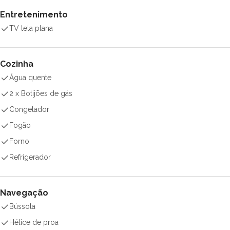
Entretenimento
TV tela plana
Cozinha
Água quente
2 x Botijões de gás
Congelador
Fogão
Forno
Refrigerador
Navegação
Bússola
Hélice de proa