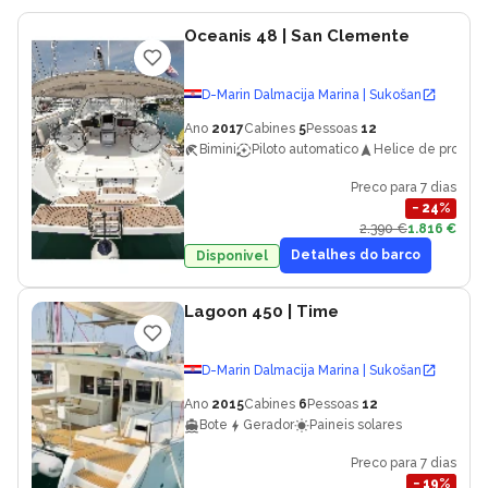
Oceanis 48
| San Clemente
D-Marin Dalmacija Marina | Sukošan
Ano
2017
Cabines
5
Pessoas
12
Bimini
Piloto automatico
Helice de proa
Preco para 7 dias
−
24
%
2.390 €
1.816 €
Detalhes do barco
Disponivel
Lagoon 450
| Time
D-Marin Dalmacija Marina | Sukošan
Ano
2015
Cabines
6
Pessoas
12
Bote
Gerador
Paineis solares
Preco para 7 dias
−
19
%