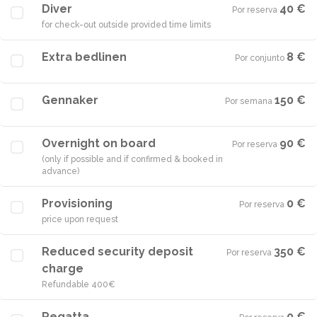
Diver
40 €
Por reserva
·
for check-out outside provided time limits
Extra bedlinen
8 €
Por conjunto
·
Gennaker
150 €
Por semana
·
Overnight on board
90 €
Por reserva
·
(only if possible and if confirmed & booked in
advance)
Provisioning
0 €
Por reserva
·
price upon request
Reduced security deposit
350 €
Por reserva
·
charge
Refundable 400€
Regatta
0 €