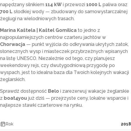
napędzany silnikiem
114 kW
i przewozi
1000 L
paliwa oraz
700 L
słodkiej wody — zbudowany do samowystarczalnej
żeglugi na wielodniowych trasach.
Marina Kaštela | Kaštel Gomilica
to jedno z
najpopularniejszych centrów czarteru jachtów w
Chorwacja
— punkt wyjścia do odkrywania ukrytych zatok,
słonecznych wysp i miasteczek przybrzeżnych wpisanych
na listę UNESCO. Niezależnie od tego, czy planujesz
weekendowy rejs, czy dwutygodniową przygodę po
wyspach, jest to idealna baza dla Twoich kolejnych wakacji
żeglarskich.
Sprawdź dostępność
Belo
i zarezerwuj wakacje żeglarskie
z
boat4you
już dziś — przejrzyste ceny, lokalne wsparcie i
najlepsze stawki czarterowe na rynku.
Rok
2018