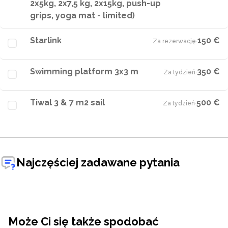
2x5kg, 2x7,5 kg, 2x15kg, push-up
grips, yoga mat - limited)
Starlink
150 €
Za rezerwację
·
Swimming platform 3x3 m
350 €
Za tydzień
·
Tiwal 3 & 7 m2 sail
500 €
Za tydzień
·
Najczęściej zadawane pytania
Może Ci się także spodobać