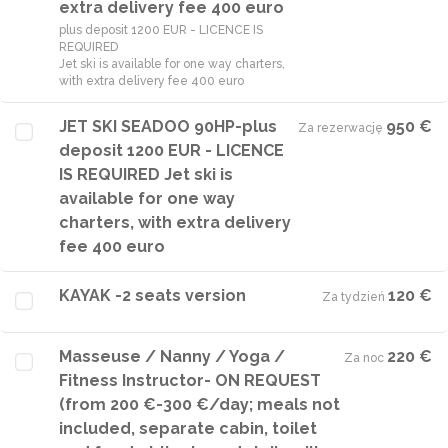
extra delivery fee 400 euro
plus deposit 1200 EUR - LICENCE IS
REQUIRED
Jet ski is available for one way charters,
with extra delivery fee 400 euro
JET SKI SEADOO 90HP-plus
950 €
Za rezerwację
·
deposit 1200 EUR - LICENCE
IS REQUIRED Jet ski is
available for one way
charters, with extra delivery
fee 400 euro
KAYAK -2 seats version
120 €
Za tydzień
·
Masseuse / Nanny / Yoga /
220 €
Za noc
·
Fitness Instructor- ON REQUEST
(from 200 €-300 €/day; meals not
included, separate cabin, toilet