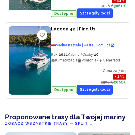
−
24
%
4028 €
3061 €
Szczegóły łodzi
Dostępne
Lagoon 42
| Find Us
Marina Kaštela | Kaštel Gomilica
Rok
2021
Kabiny
3
Osoby
10
Klimatyzacja
Pontoniak
Generator
Cena za 7 dni
−
23
%
3500 €
2693 €
Szczegóły łodzi
Dostępne
Proponowane trasy dla Twojej mariny
ZOBACZ WSZYSTKIE TRASY — SPLIT
→