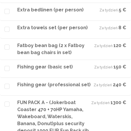
Extra bedlinen (per person)
5 €
Za tydzień
·
Extra towels set (per person)
8 €
Za tydzień
·
Fatboy bean bag (2 x Fatboy
120 €
Za tydzień
·
bean bag chairs in set)
Fishing gear (basic set)
150 €
Za tydzień
·
Fishing gear (professional set)
240 €
Za tydzień
·
FUN PACK A - (Jokerboat
1300 €
Za tydzień
·
Coaster 470 + 70HP Yamaha,
Wakeboard, Waterskis,
Banana, Donut)plus security
deposit 1000 EUR.Fun Pack rib