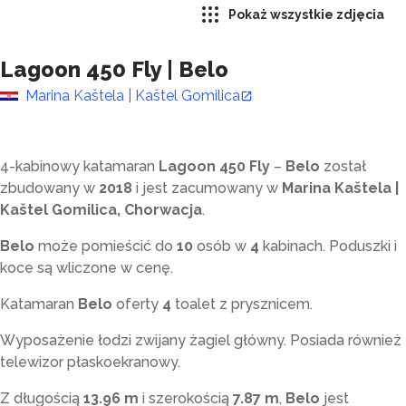
Pokaż wszystkie zdjęcia
Lagoon 450 Fly
|
Belo
Marina Kaštela | Kaštel Gomilica
4-kabinowy katamaran
Lagoon 450 Fly
–
Belo
został
zbudowany w
2018
i jest zacumowany w
Marina Kaštela |
Kaštel Gomilica, Chorwacja
.
Belo
może pomieścić do
10
osób w
4
kabinach. Poduszki i
koce są wliczone w cenę.
Katamaran
Belo
oferty
4
toalet z prysznicem
.
Wyposażenie łodzi zwijany żagiel główny. Posiada również
telewizor płaskoekranowy.
Z długością
13.96 m
i szerokością
7.87 m
,
Belo
jest