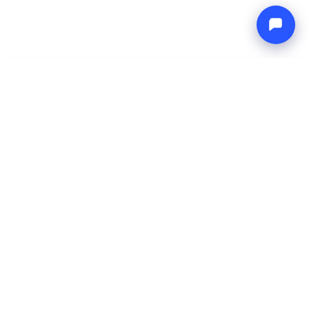
-
Cena całkowita
Endless blue
6 Aug 2026
-
13 Aug 2026
Boat4you
Zarezerwuj
FIRMA
SIEĆ
O nas
Europe Yachts
Jak pracujemy
Catamaran Croatia
FAQ
Catamaran Greece
Blog
Catamaran Italy
Kontakt
Catamaran Caribbean
Yacht Charter Croatia
INFORMACJE PRAWNE
Regulamin
Polityka prywatności