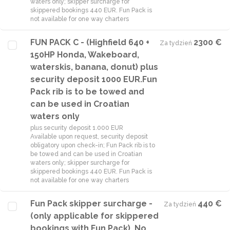
waters only; skipper surcharge for
skippered bookings 440 EUR. Fun Pack is
not available for one way charters
FUN PACK C - (Highfield 640 +
2300 €
Za tydzień
·
150HP Honda, Wakeboard,
waterskis, banana, donut) plus
security deposit 1000 EUR.Fun
Pack rib is to be towed and
can be used in Croatian
waters only
plus security deposit 1.000 EUR
Available upon request, security deposit
obligatory upon check-in; Fun Pack rib is to
be towed and can be used in Croatian
waters only; skipper surcharge for
skippered bookings 440 EUR. Fun Pack is
not available for one way charters
Fun Pack skipper surcharge -
440 €
Za tydzień
·
(only applicable for skippered
bookings with Fun Pack). No