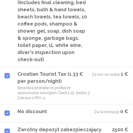
(Includes final cleaning, bed
sheets, bath & hand towels,
beach towels, tea towels, 10
coffee pods, shampoo &
shower gel, soap, dish soap
& sponge, garbage bags,
toilet paper, 1L white wine,
diver's inspection upon
check-out)
Croatian Tourist Tax (1.33 €
1 €
Za noc na osobę
·
per person/night)
Boravišna pristojba ne podliježe
oporezivanju temeljem Članka 33. stavka 3.
Zakona o PDV-u.
No discount
0 €
Za rezerwację
·
Zwrotny depozyt zabezpieczający
2500 €