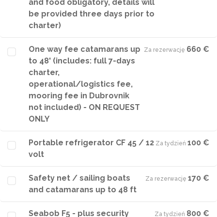
and food obligatory, details will
be provided three days prior to
charter)
One way fee catamarans up
660 €
Za rezerwację
·
to 48' (includes: full 7-days
charter,
operational/logistics fee,
mooring fee in Dubrovnik
not included) - ON REQUEST
ONLY
Portable refrigerator CF 45 / 12
100 €
Za tydzień
·
volt
Safety net / sailing boats
170 €
Za rezerwację
·
and catamarans up to 48 ft
Seabob F5 - plus security
800 €
Za tydzień
·