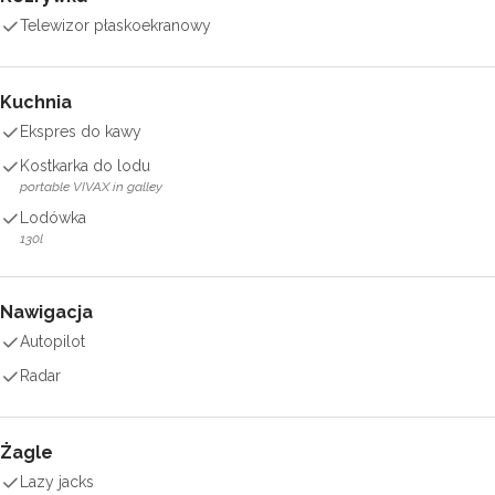
Telewizor płaskoekranowy
Kuchnia
Ekspres do kawy
Kostkarka do lodu
portable VIVAX in galley
Lodówka
130l
Nawigacja
Autopilot
Radar
Żagle
Lazy jacks