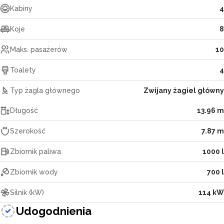
Kabiny
4
Koje
8
Maks. pasażerów
10
Toalety
4
Typ żagla głównego
Zwijany żagiel główny
Długość
13.96 m
Szerokość
7.87 m
Zbiornik paliwa
1000 l
Zbiornik wody
700 l
Silnik (kW)
114 kW
Udogodnienia