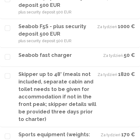
deposit 500 EUR
plus security deposit 500 EUR
Seabob F5S - plus security
1000 €
Za tydzień
·
deposit 500 EUR
plus security deposit 500 EUR
Seabob fast charger
50 €
Za tydzień
·
Skipper up to 48' (meals not
1820 €
Za tydzień
·
included, separate cabin and
toilet needs to be given for
accommodation if not in the
front peak; skipper details will
be provided three days prior
to charter)
Sports equipment (weights:
170 €
Za tydzień
·