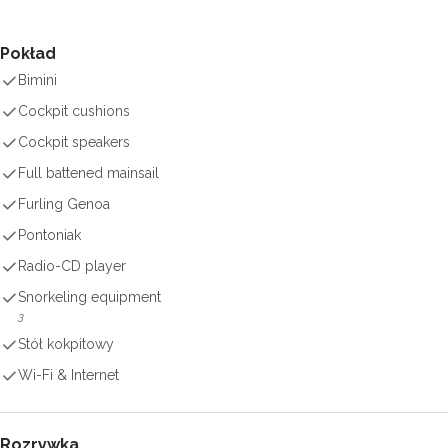
Pokład
Bimini
Cockpit cushions
Cockpit speakers
Full battened mainsail
Furling Genoa
Pontoniak
Radio-CD player
Snorkeling equipment
3
Stół kokpitowy
Wi-Fi & Internet
Rozrywka