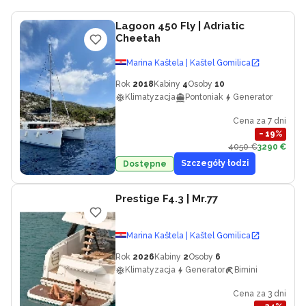
Lagoon 450 Fly
| Adriatic
Cheetah
Marina Kaštela | Kaštel Gomilica
Rok
2018
Kabiny
4
Osoby
10
Klimatyzacja
Pontoniak
Generator
Cena za 7 dni
−
19
%
4050 €
3290 €
Szczegóły łodzi
Dostępne
Prestige F4.3
| Mr.77
Marina Kaštela | Kaštel Gomilica
Rok
2026
Kabiny
2
Osoby
6
Klimatyzacja
Generator
Bimini
Cena za 3 dni