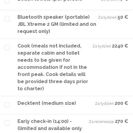
Bluetooth speaker (portable)
50 €
Za tydzień
·
JBL Xtreme 2 GM (limited and on
request only)
Cook (meals not included,
2240 €
Za tydzień
·
separate cabin and toilet
needs to be given for
accommodation if not in the
front peak. Cook details will
be provided three days prior
to charter)
Decktent (medium size)
200 €
Za tydzień
·
Early check-in (14:00) -
270 €
Za rezerwację
·
(limited and available only