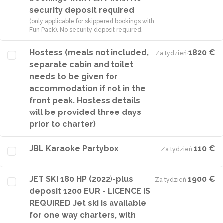
security deposit required
(only applicable for skippered bookings with
Fun Pack). No security deposit required.
Hostess (meals not included,
1820 €
Za tydzień
·
separate cabin and toilet
needs to be given for
accommodation if not in the
front peak. Hostess details
will be provided three days
prior to charter)
JBL Karaoke Partybox
110 €
Za tydzień
·
JET SKI 180 HP (2022)-plus
1900 €
Za tydzień
·
deposit 1200 EUR - LICENCE IS
REQUIRED Jet ski is available
for one way charters, with