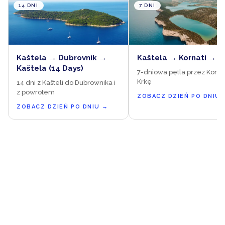
14 DNI
7 DNI
Kaštela → Dubrovnik →
Kaštela → Kornati → K
Kaštela (14 Days)
7-dniowa pętla przez Kornat
Krkę
14 dni z Kašteli do Dubrownika i
z powrotem
ZOBACZ DZIEŃ PO DNIU
ZOBACZ DZIEŃ PO DNIU
→