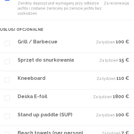
Zwrotny depozyt jest wymagany przy odbiorze
Za rezerwację
jachtu i zostanie zwrócony po zwrocie jachtu bez
uszkodzeń.
USŁUGI OPCJONALNE
Grill / Barbecue
100 €
Za tydzień
·
Sprzęt do snurkowania
15 €
Za tydzień
·
Kneeboard
110 €
Za tydzień
·
Deska E-foil
1800 €
Za tydzień
·
Stand up paddle (SUP)
100 €
Za tydzień
·
Beach towels (per person)
7 €
Za tydzień
·