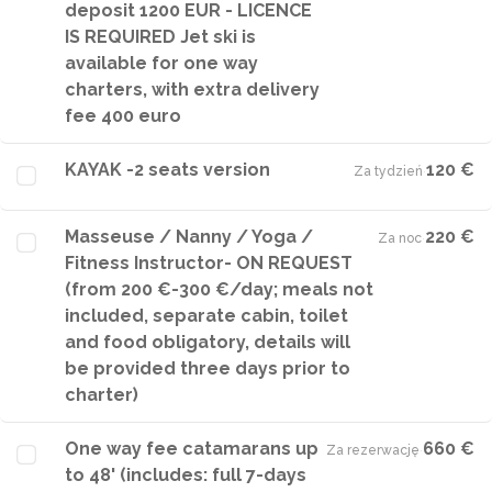
deposit 1200 EUR - LICENCE
IS REQUIRED Jet ski is
available for one way
charters, with extra delivery
fee 400 euro
KAYAK -2 seats version
120 €
Za tydzień
·
Masseuse / Nanny / Yoga /
220 €
Za noc
·
Fitness Instructor- ON REQUEST
(from 200 €-300 €/day; meals not
included, separate cabin, toilet
and food obligatory, details will
be provided three days prior to
charter)
One way fee catamarans up
660 €
Za rezerwację
·
to 48' (includes: full 7-days