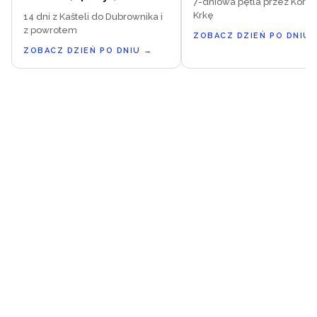
7-dniowa pętla przez Kornat
Krkę
14 dni z Kašteli do Dubrownika i
z powrotem
ZOBACZ DZIEŃ PO DNIU
ZOBACZ DZIEŃ PO DNIU
→