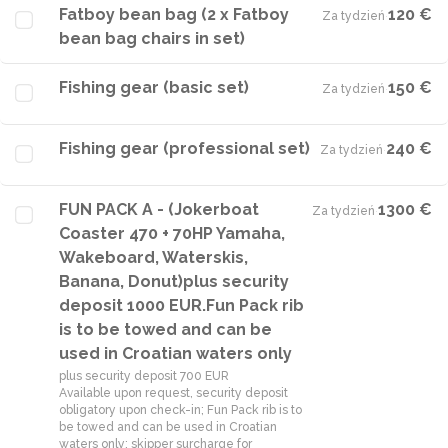
Fatboy bean bag (2 x Fatboy
120 €
Za tydzień
·
bean bag chairs in set)
Fishing gear (basic set)
150 €
Za tydzień
·
Fishing gear (professional set)
240 €
Za tydzień
·
FUN PACK A - (Jokerboat
1300 €
Za tydzień
·
Coaster 470 + 70HP Yamaha,
Wakeboard, Waterskis,
Banana, Donut)plus security
deposit 1000 EUR.Fun Pack rib
is to be towed and can be
used in Croatian waters only
plus security deposit 700 EUR
Available upon request, security deposit
obligatory upon check-in; Fun Pack rib is to
be towed and can be used in Croatian
waters only; skipper surcharge for