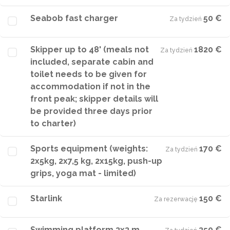
Seabob fast charger
50 €
Za tydzień
·
Skipper up to 48' (meals not
1820 €
Za tydzień
·
included, separate cabin and
toilet needs to be given for
accommodation if not in the
front peak; skipper details will
be provided three days prior
to charter)
Sports equipment (weights:
170 €
Za tydzień
·
2x5kg, 2x7,5 kg, 2x15kg, push-up
grips, yoga mat - limited)
Starlink
150 €
Za rezerwację
·
Swimming platform 3x3 m
350 €