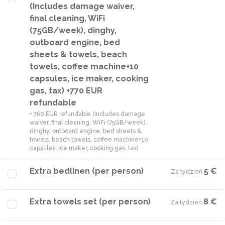
(Includes damage waiver,
final cleaning, WiFi
(75GB/week), dinghy,
outboard engine, bed
sheets & towels, beach
towels, coffee machine+10
capsules, ice maker, cooking
gas, tax) +770 EUR
refundable
+ 760 EUR refundable (Includes damage
waiver, final cleaning, WiFi (75GB/week),
dinghy, outboard engine, bed sheets &
towels, beach towels, coffee machine+10
capsules, ice maker, cooking gas, tax)
Extra bedlinen (per person)
5 €
Za tydzień
·
Extra towels set (per person)
8 €
Za tydzień
·