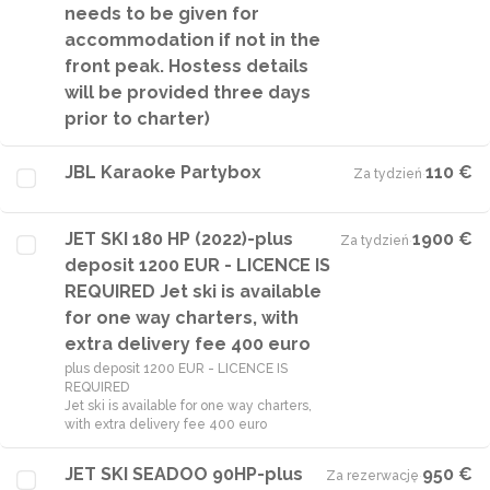
needs to be given for
accommodation if not in the
front peak. Hostess details
will be provided three days
prior to charter)
JBL Karaoke Partybox
110 €
Za tydzień
·
JET SKI 180 HP (2022)-plus
1900 €
Za tydzień
·
deposit 1200 EUR - LICENCE IS
REQUIRED Jet ski is available
for one way charters, with
extra delivery fee 400 euro
plus deposit 1200 EUR - LICENCE IS
REQUIRED
Jet ski is available for one way charters,
with extra delivery fee 400 euro
JET SKI SEADOO 90HP-plus
950 €
Za rezerwację
·