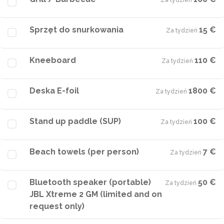
Za tydzień
·
Sprzęt do snurkowania
15 €
Za tydzień
·
Kneeboard
110 €
Za tydzień
·
Deska E-foil
1800 €
Za tydzień
·
Stand up paddle (SUP)
100 €
Za tydzień
·
Beach towels (per person)
7 €
Za tydzień
·
Bluetooth speaker (portable)
50 €
Za tydzień
·
JBL Xtreme 2 GM (limited and on
request only)