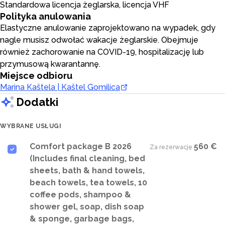
Standardowa licencja żeglarska, licencja VHF
Polityka anulowania
Elastyczne anulowanie zaprojektowano na wypadek, gdy
nagle musisz odwołać wakacje żeglarskie. Obejmuje
również zachorowanie na COVID-19, hospitalizację lub
przymusową kwarantannę.
Miejsce odbioru
Marina Kaštela | Kaštel Gomilica
Dodatki
WYBRANE USŁUGI
Comfort package B 2026
560 €
Za rezerwację
·
(Includes final cleaning, bed
sheets, bath & hand towels,
beach towels, tea towels, 10
coffee pods, shampoo &
shower gel, soap, dish soap
& sponge, garbage bags,