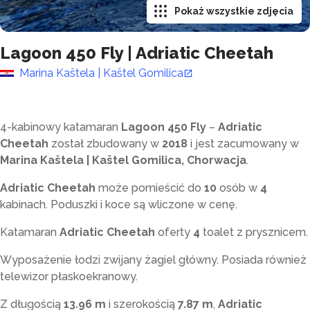
Pokaż wszystkie zdjęcia
Lagoon 450 Fly
|
Adriatic Cheetah
Marina Kaštela | Kaštel Gomilica
4-kabinowy katamaran
Lagoon 450 Fly
–
Adriatic
Cheetah
został zbudowany w
2018
i jest zacumowany w
Marina Kaštela | Kaštel Gomilica, Chorwacja
.
Adriatic Cheetah
może pomieścić do
10
osób w
4
kabinach. Poduszki i koce są wliczone w cenę.
Katamaran
Adriatic Cheetah
oferty
4
toalet z prysznicem
.
Wyposażenie łodzi zwijany żagiel główny. Posiada również
telewizor płaskoekranowy.
Z długością
13.96 m
i szerokością
7.87 m
,
Adriatic