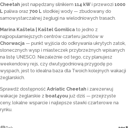
Cheetah
jest napędzany silnikiem
114 kW
i przewozi
1000
L
paliwa oraz
700 L
słodkiej wody — zbudowany do
samowystarczalnej żeglugi na wielodniowych trasach.
Marina Kaštela | Kaštel Gomilica
to jedno z
najpopularniejszych centrów czarteru jachtów w
Chorwacja
— punkt wyjścia do odkrywania ukrytych zatok,
słonecznych wysp i miasteczek przybrzeżnych wpisanych
na listę UNESCO. Niezależnie od tego, czy planujesz
weekendowy rejs, czy dwutygodniową przygodę po
wyspach, jest to idealna baza dla Twoich kolejnych wakacji
żeglarskich.
Sprawdź dostępność
Adriatic Cheetah
i zarezerwuj
wakacje żeglarskie z
boat4you
już dziś — przejrzyste
ceny, lokalne wsparcie i najlepsze stawki czarterowe na
rynku.