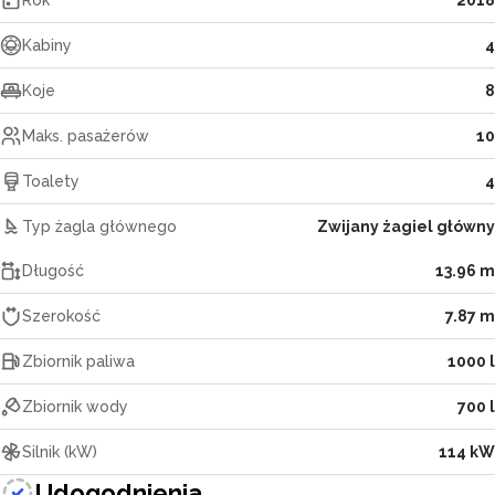
Rok
2018
Kabiny
4
Koje
8
Maks. pasażerów
10
Toalety
4
Typ żagla głównego
Zwijany żagiel główny
Długość
13.96 m
Szerokość
7.87 m
Zbiornik paliwa
1000 l
Zbiornik wody
700 l
Silnik (kW)
114 kW
Udogodnienia