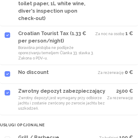
toilet paper, 1L white wine,
diver's inspection upon
check-out)
Croatian Tourist Tax (1.33 €
1 €
Za noc na osobę
·
per person/night)
Boravišna pristojba ne podliježe
oporezivanju temeljem Članka 33. stavka 3.
Zakona o PDV-u.
No discount
0 €
Za rezerwację
·
Zwrotny depozyt zabezpieczający
2500 €
Zwrotny depozyt jest wymagany przy odbiorze
Za rezerwację
jachtu i zostanie zwrócony po zwrocie jachtu bez
uszkodzeń.
USŁUGI OPCJONALNE
Grill / Barbecue
100 €