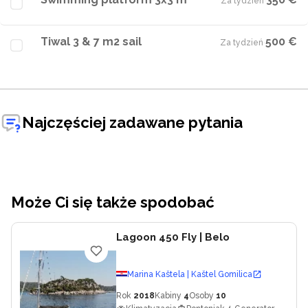
Za tydzień
·
Tiwal 3 & 7 m2 sail
500 €
Za tydzień
·
Najczęściej zadawane pytania
Może Ci się także spodobać
Lagoon 450 Fly
| Belo
Marina Kaštela | Kaštel Gomilica
Rok
2018
Kabiny
4
Osoby
10