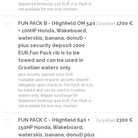
skippered bookings 440 EUR. Fun Pack is
not available for one way charters
FUN PACK B - (Highfield OM 540
1700 €
Za tydzień
·
+ 100HP Honda, Wakeboard,
waterskis, banana, donut) -
plus security deposit 1000
EUR.Fun Pack rib is to be
towed and can be used in
Croatian waters only
plus security deposit 1000 EUR
Available upon request, security deposit
obligatory upon check-in; Fun Pack rib is to
be towed and can be used in Croatian
waters only; skipper surcharge for
skippered bookings 440 EUR. Fun Pack is
not available for one way charters
FUN PACK C - (Highfield 640 +
2300 €
Za tydzień
·
150HP Honda, Wakeboard,
waterskis, banana, donut) plus