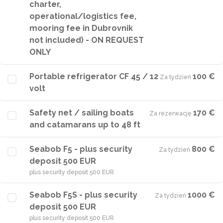
charter,
operational/logistics fee,
mooring fee in Dubrovnik
not included) - ON REQUEST
ONLY
Portable refrigerator CF 45 / 12
100 €
Za tydzień
·
volt
Safety net / sailing boats
170 €
Za rezerwację
·
and catamarans up to 48 ft
Seabob F5 - plus security
800 €
Za tydzień
·
deposit 500 EUR
plus security deposit 500 EUR
Seabob F5S - plus security
1000 €
Za tydzień
·
deposit 500 EUR
plus security deposit 500 EUR