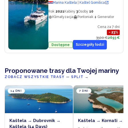
Marina Kaštela | Kaštel Gomilica
Rok
2021
Kabiny
3
Osoby
10
Klimatyzacja
Pontoniak
Generator
Cena za 7 dni
−
23
%
3500 €
2693 €
Szczegóły łodzi
Dostępne
Proponowane trasy dla Twojej mariny
ZOBACZ WSZYSTKIE TRASY — SPLIT
→
14 DNI
7 DNI
Kaštela → Dubrovnik →
Kaštela → Kornati → K
Kaštela (14 Days)