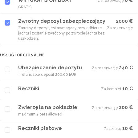
WiFi GRATIS ON BOAT
0 €
Za rezerwację
·
GRATIS
Zwrotny depozyt zabezpieczający
2000 €
Zwrotny depozyt jest wymagany przy odbiorze
Za rezerwację
jachtu i zostanie zwrócony po zwrocie jachtu bez
uszkodzeń.
USŁUGI OPCJONALNE
Ubezpieczenie depozytu
240 €
Za rezerwację
·
+ refundable deposit 200,00 EUR
Ręczniki
10 €
Za komplet
·
Zwierzęta na pokładzie
200 €
Za rezerwację
·
maximum 2 pets allowed
Ręczniki plażowe
10 €
Za sztukę
·