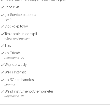
Repair kit
3 x Service batteries
140 Ah
Stół kokpitowy
Teak seats in cockpit
+ floor and transom
Trap
2 x Tridata
Raymarine I 70
Wąż do wody
Wi-Fi Internet
2 x Winch handles
Lewmar
Wind instrument/Anemometer
Raymarine I 70