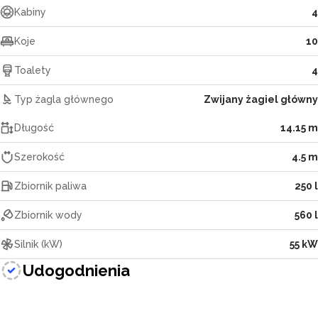
Kabiny
4
Koje
10
Toalety
4
Typ żagla głównego
Zwijany żagiel główny
Długość
14.15 m
Szerokość
4.5 m
Zbiornik paliwa
250 l
Zbiornik wody
560 l
Silnik (kW)
55 kW
Udogodnienia