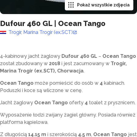
Pokaż wszystkie zdjęcia
Dufour 460 GL
|
Ocean Tango
Trogir, Marina Trogir (ex.SCT)
4-kabinowy jacht żaglowy
Dufour 460 GL
–
Ocean Tango
został zbudowany w
2018
i jest zacumowany w
Trogir,
Marina Trogir (ex.SCT), Chorwacja
.
Ocean Tango
może pomieścić do
osób w
4
kabinach.
Poduszki i koce są wliczone w cenę.
Jacht żaglowy
Ocean Tango
oferty
4
toalet z prysznicem
.
Wyposażenie łodzi zwijany żagiel główny. Posiada również
platforma kąpielowa.
Z długością
14.15 m
i szerokością
4.5 m
,
Ocean Tango
jest