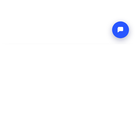
-
Cena całkowita
Endless blue
7 Aug 2026
-
14 Aug 2026
Boat4you
Zarezerwuj
FIRMA
SIEĆ
O nas
Europe Yachts
Jak pracujemy
Catamaran Croatia
FAQ
Catamaran Greece
Blog
Catamaran Italy
Kontakt
Catamaran Caribbean
Yacht Charter Croatia