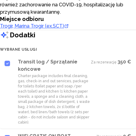
również zachorowanie na COVID-19, hospitalizację lub
przymusową kwarantannę.
Miejsce odbioru
Trogir, Marina Trogir (ex.SCT)
Dodatki
WYBRANE USŁUGI
Transit log / Sprzątanie
350 €
Za rezerwację
·
końcowe
Charter package includes final cleaning,
gas, check-in and out services, package
for toilets (toilet paper and soap /per
each toilet) and kitchen (1 kitchen paper
towels, a sponge and a cleaning cloth, a
small package of dish detergent, 1 waste
bag, 2 kitchen towels, 2x 1l bottle of
water), bed linen/bath towels (2 sets per
cabin - do not include saloon and skipper