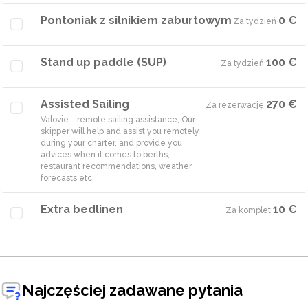
Pontoniak z silnikiem zaburtowym
0 €
Za tydzień
·
Stand up paddle (SUP)
100 €
Za tydzień
·
Assisted Sailing
270 €
Za rezerwację
·
Valovie - remote sailing assistance; Our
skipper will help and assist you remotely
during your charter, and provide you
advices when it comes to berths,
restaurant recommendations, weather
Extra bedlinen
10 €
Za komplet
·
Najczęściej zadawane pytania