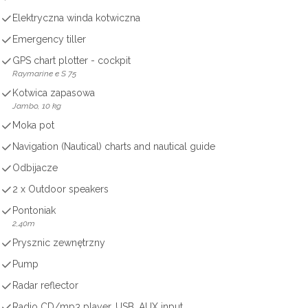
Elektryczna winda kotwiczna
Emergency tiller
GPS chart plotter - cockpit
Raymarine e S 75
Kotwica zapasowa
Jambo, 10 kg
Moka pot
Navigation (Nautical) charts and nautical guide
Odbijacze
2 x Outdoor speakers
Pontoniak
2,40m
Prysznic zewnętrzny
Pump
Radar reflector
Radio CD/mp3 player, USB, AUX input