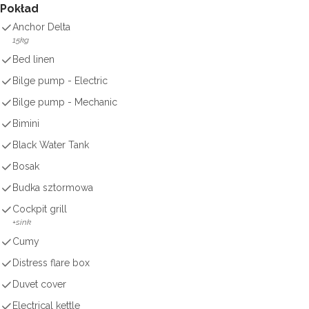
Pokład
Anchor Delta
15kg
Bed linen
Bilge pump - Electric
Bilge pump - Mechanic
Bimini
Black Water Tank
Bosak
Budka sztormowa
Cockpit grill
+sink
Cumy
Distress flare box
Duvet cover
Electrical kettle