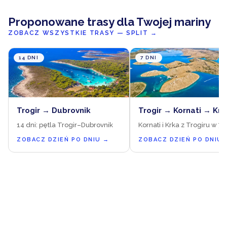
Proponowane trasy dla Twojej mariny
ZOBACZ WSZYSTKIE TRASY — SPLIT
→
14 DNI
7 DNI
Trogir → Dubrovnik
Trogir → Kornati → Krk
14 dni: pętla Trogir–Dubrovnik
Kornati i Krka z Trogiru w 7 
ZOBACZ DZIEŃ PO DNIU
→
ZOBACZ DZIEŃ PO DNIU