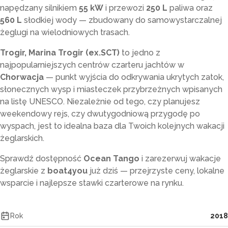
napędzany silnikiem
55 kW
i przewozi
250 L
paliwa oraz
560 L
słodkiej wody — zbudowany do samowystarczalnej
żeglugi na wielodniowych trasach.
Trogir, Marina Trogir (ex.SCT)
to jedno z
najpopularniejszych centrów czarteru jachtów w
Chorwacja
— punkt wyjścia do odkrywania ukrytych zatok,
słonecznych wysp i miasteczek przybrzeżnych wpisanych
na listę UNESCO. Niezależnie od tego, czy planujesz
weekendowy rejs, czy dwutygodniową przygodę po
wyspach, jest to idealna baza dla Twoich kolejnych wakacji
żeglarskich.
Sprawdź dostępność
Ocean Tango
i zarezerwuj wakacje
żeglarskie z
boat4you
już dziś — przejrzyste ceny, lokalne
wsparcie i najlepsze stawki czarterowe na rynku.
Rok
2018