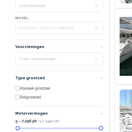
MODEL
Voorzieningen
Type grootzeil
Klassiek grootzeil
Rolgrootzeil
Motorvermogen
5 – 7,296 pk
(
3.7
–
5436
kW)