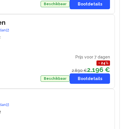
Bootdetails
Beschikbaar
en
ošan
2
Prijs voor 7 dagen
−
24
%
2.196 €
2.890 €
Bootdetails
Beschikbaar
ošan
2