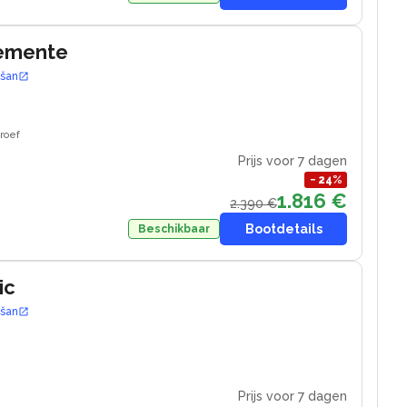
lemente
ošan
roef
Prijs voor 7 dagen
−
24
%
1.816 €
2.390 €
Bootdetails
Beschikbaar
ic
ošan
4
Prijs voor 7 dagen