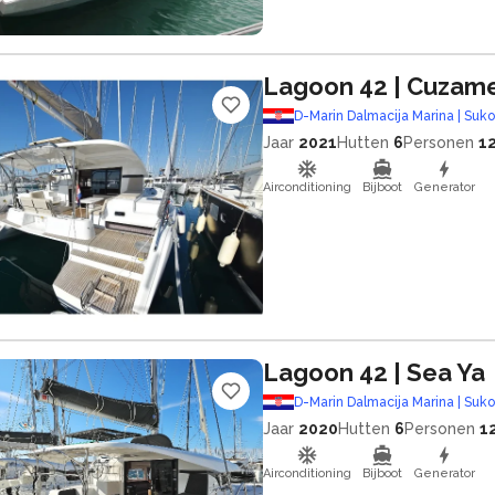
Lagoon 42
| Cuzam
D-Marin Dalmacija Marina | Suk
Jaar
2021
Hutten
6
Personen
1
Airconditioning
Bijboot
Generator
Lagoon 42
| Sea Ya
D-Marin Dalmacija Marina | Suk
Jaar
2020
Hutten
6
Personen
1
Airconditioning
Bijboot
Generator