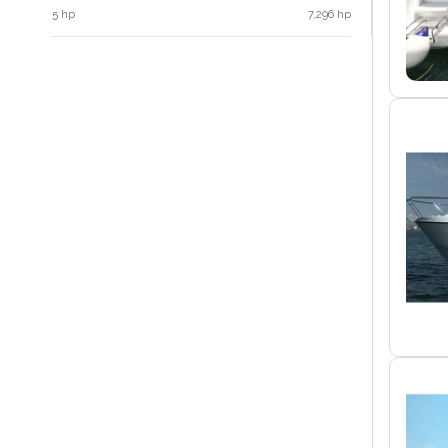
5 hp
7,296 hp