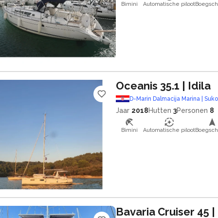
Bimini
Automatische piloot
Boegsch
Oceanis 35.1
| Idila
D-Marin Dalmacija Marina | Suk
Jaar
2018
Hutten
3
Personen
8
Bimini
Automatische piloot
Boegsch
Bavaria Cruiser 45
|