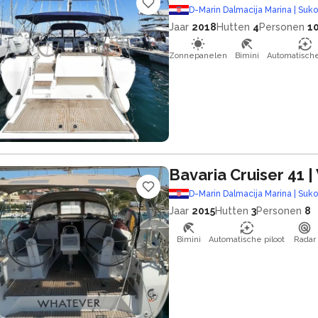
D-Marin Dalmacija Marina | Suk
Jaar
2018
Hutten
4
Personen
1
Zonnepanelen
Bimini
Automatische
Bavaria Cruiser 41
|
D-Marin Dalmacija Marina | Suk
Jaar
2015
Hutten
3
Personen
8
Bimini
Automatische piloot
Radar