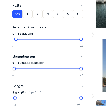
Hutten
Any
1
2
3
4
5
6+
Personen (max. gasten)
1 – 42 gasten
1
42
Slaapplaatsen
0 – 42 slaapplaatsen
0
42
Lengte
4.5
–
56
m
(
15
–
184
ft)
4.5 m
56 m