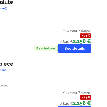
Salute
ošan
2
Prijs voor 7 dagen
−
24
%
2.158 €
2.840 €
Bootdetails
Beschikbaar
piece
ošan
2
piloot
Prijs voor 7 dagen
−
24
%
2.158 €
2.840 €