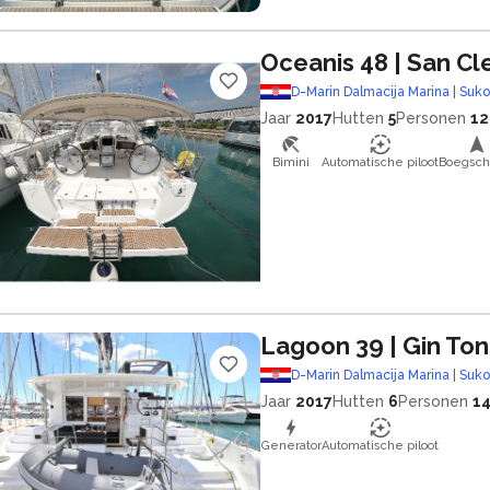
Oceanis 48
| San C
D-Marin Dalmacija Marina | Suk
Jaar
2017
Hutten
5
Personen
12
Bimini
Automatische piloot
Boegsch
Lagoon 39
| Gin Ton
D-Marin Dalmacija Marina | Suk
Jaar
2017
Hutten
6
Personen
1
Generator
Automatische piloot