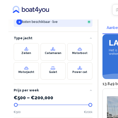
UW ZOEKOPDRACHT
Jach
palairos
boten beschikbaar · live
0
Aanbe
Type jacht
L
Het i
Zeilen
Catamaran
Motorboot
weken 
Motorjacht
Gulet
Power cat
13.849 
Prijs per week
€
500
–
€
200,000
€500
€200k