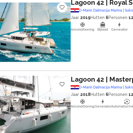
Lagoon 42
| Royal 
D-Marin Dalmacija Marina | Suk
Jaar
2019
Hutten
6
Personen
1
Airconditioning
Bijboot
Generator
Lagoon 42
| Master
D-Marin Dalmacija Marina | Suk
Jaar
2018
Hutten
6
Personen
1
Airconditioning
Generator
Automatische 