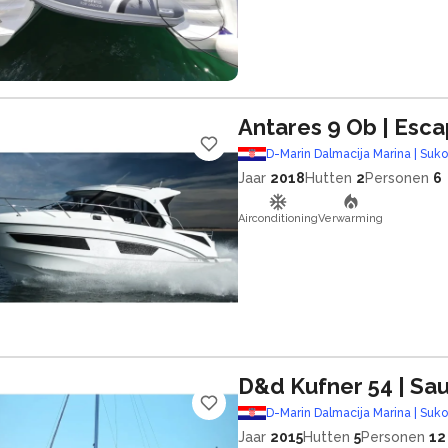
Antares 9 Ob
| Esc
D-Marin Dalmacija Marina | Suk
Jaar
2018
Hutten
2
Personen
6
Airconditioning
Verwarming
D&d Kufner 54
| Sa
D-Marin Dalmacija Marina | Suk
Jaar
2015
Hutten
5
Personen
12