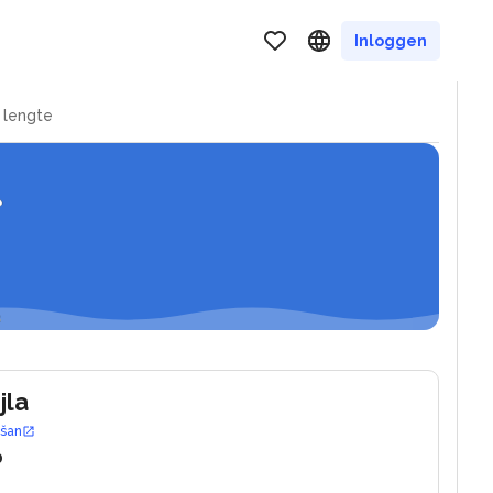
ros
Inloggen
 lengte
jla
ošan
0