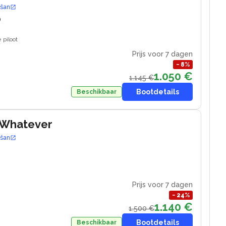
ošan
0
 piloot
Prijs voor 7 dagen
−
8
%
1.050 €
1.145 €
Bootdetails
Beschikbaar
 Whatever
ošan
Prijs voor 7 dagen
−
24
%
1.140 €
1.500 €
Bootdetails
Beschikbaar