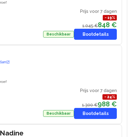
roef
Prijs voor 7 dagen
−
19
%
848 €
1.045 €
Bootdetails
Beschikbaar
ošan
roef
Prijs voor 7 dagen
−
24
%
988 €
1.300 €
Bootdetails
Beschikbaar
 Nadine