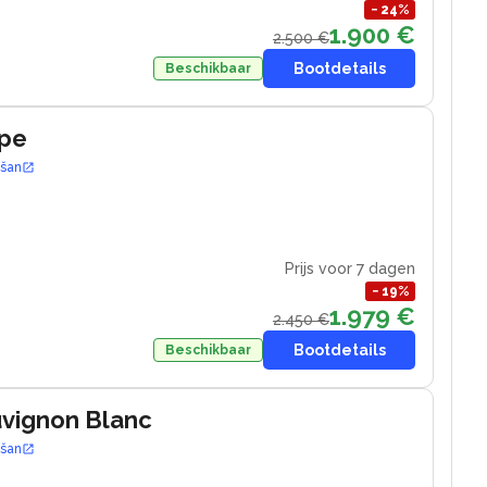
−
24
%
1.900 €
2.500 €
Bootdetails
Beschikbaar
ape
ošan
Prijs voor 7 dagen
−
19
%
1.979 €
2.450 €
Bootdetails
Beschikbaar
uvignon Blanc
ošan