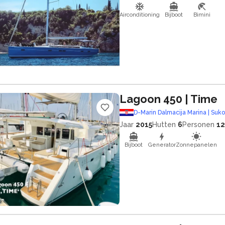
Airconditioning
Bijboot
Bimini
Lagoon 450
| Time
D-Marin Dalmacija Marina | Suk
Jaar
2015
Hutten
6
Personen
12
Bijboot
Generator
Zonnepanelen