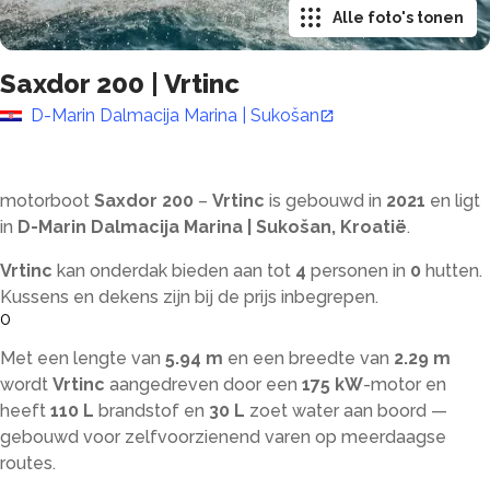
Alle foto's tonen
Saxdor 200
|
Vrtinc
D-Marin Dalmacija Marina | Sukošan
motorboot
Saxdor 200
–
Vrtinc
is gebouwd in
2021
en ligt
in
D-Marin Dalmacija Marina | Sukošan, Kroatië
.
Vrtinc
kan onderdak bieden aan tot
4
personen in
0
hutten.
Kussens en dekens zijn bij de prijs inbegrepen.
0
Met een lengte van
5.94 m
en een breedte van
2.29 m
wordt
Vrtinc
aangedreven door een
175 kW
-motor en
heeft
110 L
brandstof en
30 L
zoet water aan boord —
gebouwd voor zelfvoorzienend varen op meerdaagse
routes.