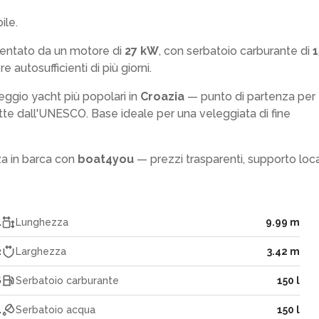
ile.
mentato da un motore di
27 kW
, con serbatoio carburante di
1
 autosufficienti di più giorni.
leggio yacht più popolari in
Croazia
— punto di partenza per
ette dall'UNESCO. Base ideale per una veleggiata di fine
za in barca con
boat4you
— prezzi trasparenti, supporto loc
4
Lunghezza
9.99 m
2
Larghezza
3.42 m
6
Serbatoio carburante
150 l
1
Serbatoio acqua
150 l