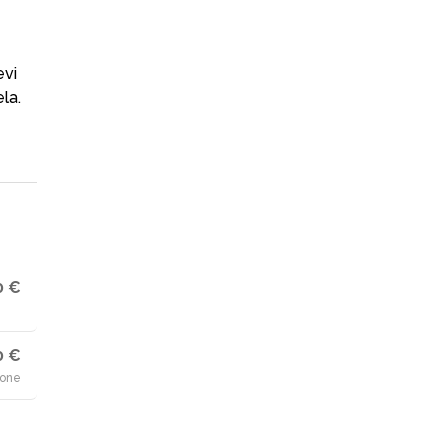
evi
la.
0 €
0 €
ione