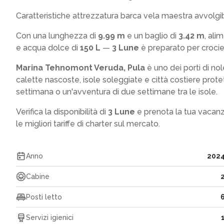
Caratteristiche attrezzatura barca vela maestra avvolgib
Con una lunghezza di
9.99 m
e un baglio di
3.42 m
, ali
e acqua dolce di
150 L
—
3 Lune
è preparato per crociere
Marina Tehnomont Veruda, Pula
è uno dei porti di no
calette nascoste, isole soleggiate e città costiere prot
settimana o un'avventura di due settimane tra le isole.
Verifica la disponibilità di
3 Lune
e prenota la tua vacan
le migliori tariffe di charter sul mercato.
Anno
202
Cabine
Posti letto
Servizi igienici