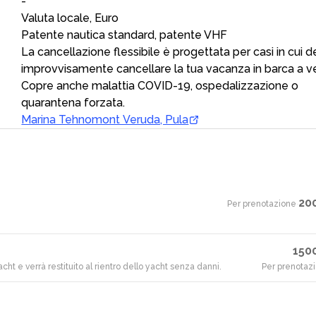
-
Valuta locale, Euro
Patente nautica standard, patente VHF
La cancellazione flessibile è progettata per casi in cui d
improvvisamente cancellare la tua vacanza in barca a ve
Copre anche malattia COVID-19, ospedalizzazione o
quarantena forzata.
Marina Tehnomont Veruda, Pula
20
Per prenotazione
·
150
acht e verrà restituito al rientro dello yacht senza danni.
Per prenotaz