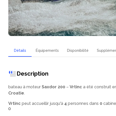
Détails
Équipements
Disponibilité
Suppléme
Description
bateau à moteur
Saxdor 200
–
Vrtinc
a été construit e
Croatie
.
Vrtinc
peut accueillir jusqu'à
4
personnes dans
0
cabine
0