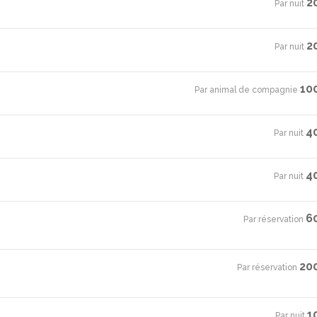
2
Par nuit
·
2
Par nuit
·
10
Par animal de compagnie
·
4
Par nuit
·
4
Par nuit
·
6
Par réservation
·
20
Par réservation
·
1
Par nuit
·