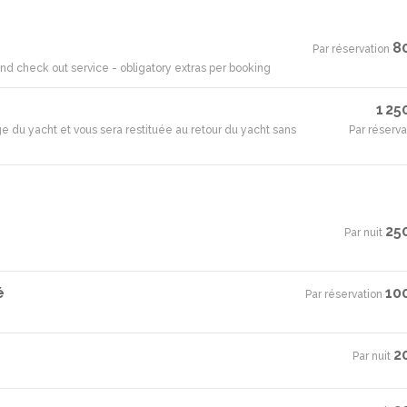
8
Par réservation
·
d check out service - obligatory extras per booking
1 25
e du yacht et vous sera restituée au retour du yacht sans
Par réserva
25
Par nuit
·
é
10
Par réservation
·
2
Par nuit
·