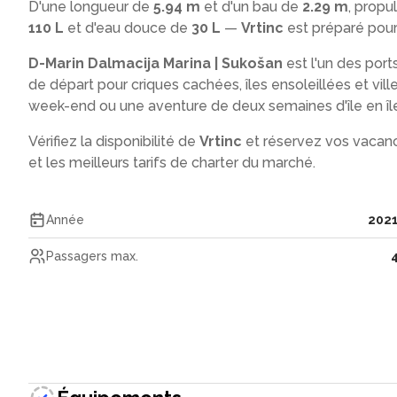
D'une longueur de
5.94 m
et d'un bau de
2.29 m
, propu
110 L
et d'eau douce de
30 L
—
Vrtinc
est préparé pour
D-Marin Dalmacija Marina | Sukošan
est l'un des port
de départ pour criques cachées, îles ensoleillées et vi
week-end ou une aventure de deux semaines d'île en îl
Vérifiez la disponibilité de
Vrtinc
et réservez vos vacanc
et les meilleurs tarifs de charter du marché.
Année
202
Passagers max.