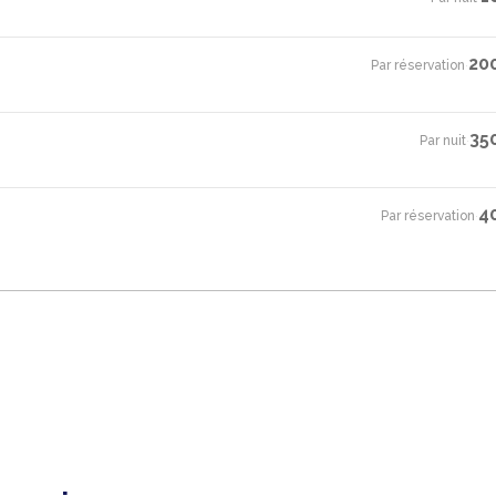
20
Par réservation
·
35
Par nuit
·
4
Par réservation
·