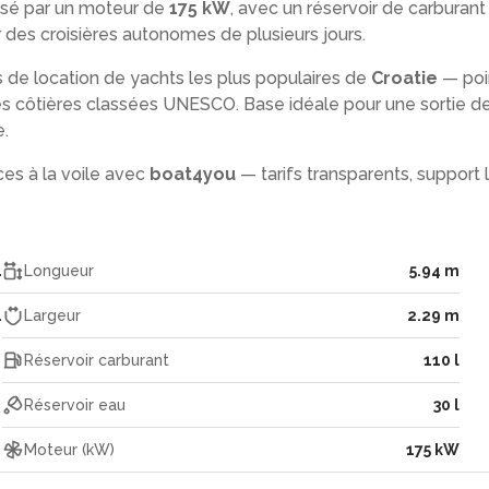
lsé par un moteur de
175 kW
, avec un réservoir de carburant
 des croisières autonomes de plusieurs jours.
s de location de yachts les plus populaires de
Croatie
— poi
lles côtières classées UNESCO. Base idéale pour une sortie d
e.
es à la voile avec
boat4you
— tarifs transparents, support 
1
Longueur
5.94 m
4
Largeur
2.29 m
Réservoir carburant
110 l
Réservoir eau
30 l
Moteur (kW)
175 kW