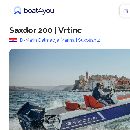
Saxdor 200
|
Vrtinc
D-Marin Dalmacija Marina | Sukošan