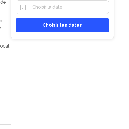
 de
nt
Choisir les dates
e
local