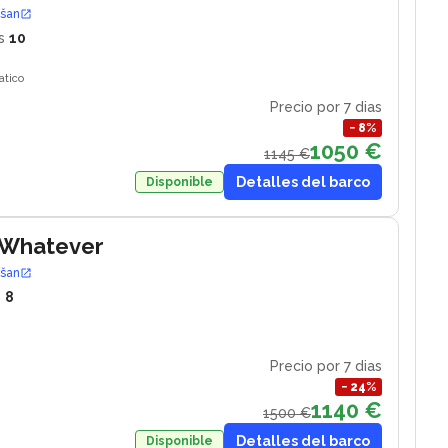
ošan
s
10
atico
Precio por 7 dias
−
8
%
1050 €
1145 €
Detalles del barco
Disponible
 Whatever
ošan
s
8
Precio por 7 dias
−
24
%
1140 €
1500 €
Detalles del barco
Disponible