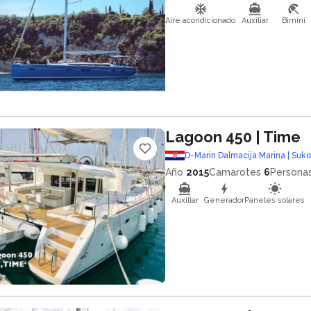
Aire acondicionado
Auxiliar
Bimini
Lagoon 450
| Time
D-Marin Dalmacija Marina | Suk
Año
2015
Camarotes
6
Persona
Auxiliar
Generador
Paneles solares