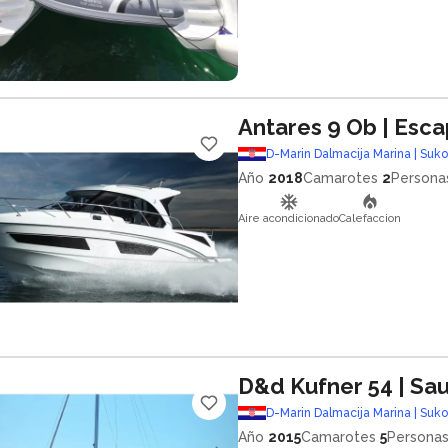
Antares 9 Ob
| Esc
D-Marin Dalmacija Marina | Suk
Año
2018
Camarotes
2
Persona
Aire acondicionado
Calefaccion
D&d Kufner 54
| Sa
D-Marin Dalmacija Marina | Suk
Año
2015
Camarotes
5
Persona