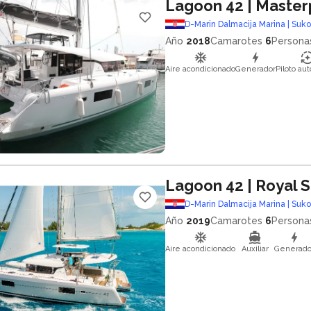
Lagoon 42
| Master
D-Marin Dalmacija Marina | Suk
Año
2018
Camarotes
6
Persona
Aire acondicionado
Generador
Piloto au
Lagoon 42
| Royal 
D-Marin Dalmacija Marina | Suk
Año
2019
Camarotes
6
Persona
Aire acondicionado
Auxiliar
Generado