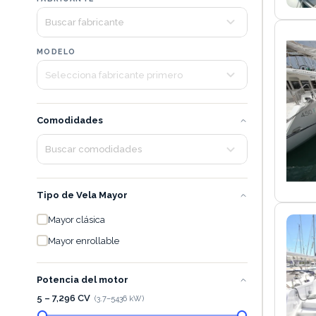
MODELO
Comodidades
Tipo de Vela Mayor
Mayor clásica
Mayor enrollable
Potencia del motor
5 – 7,296 CV
(
3.7
–
5436
kW)