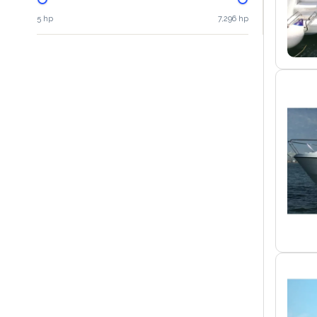
5 hp
7,296 hp