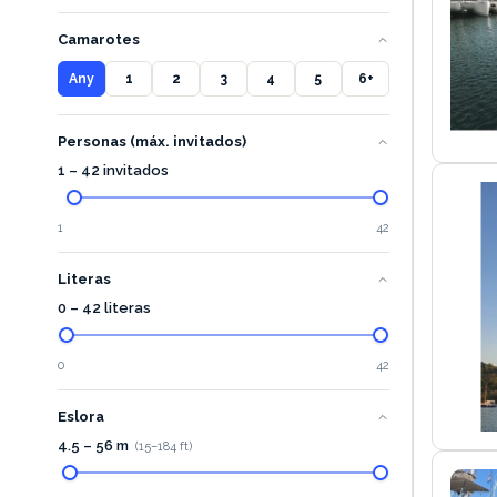
Camarotes
Any
1
2
3
4
5
6+
Personas (máx. invitados)
1 – 42 invitados
1
42
Literas
0 – 42 literas
0
42
Eslora
4.5
–
56
m
(
15
–
184
ft)