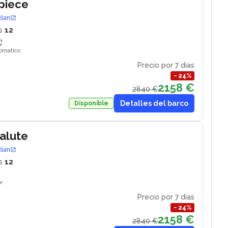
piece
ošan
s
12
tomatico
Precio por 7 dias
−
24
%
2158 €
2840 €
Detalles del barco
Disponible
Salute
ošan
s
12
r
Precio por 7 dias
−
24
%
2158 €
2840 €