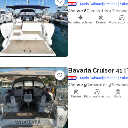
D-Marin Dalmacija Marina | Suk
Año
2018
Camarotes
4
Persona
Paneles solares
Bimini
Piloto autom
Bavaria Cruiser 41
|
D-Marin Dalmacija Marina | Suk
Año
2015
Camarotes
3
Persona
Bimini
Piloto automatico
Radar