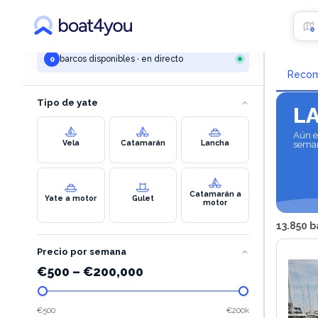
TU BÚSQUEDA
Alqu
omiš
barcos disponibles · en directo
0
Reco
Tipo de yate
L
Aún e
Vela
Catamarán
Lancha
seman
Catamarán a
Yate a motor
Gulet
motor
13.850 b
Precio por semana
€
500
–
€
200,000
€500
€200k