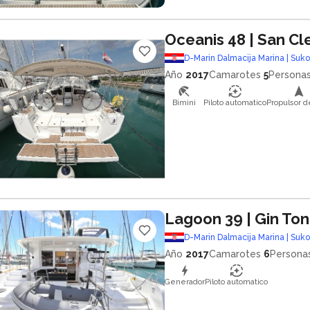
Oceanis 48
| San C
D-Marin Dalmacija Marina | Suk
Año
2017
Camarotes
5
Persona
Bimini
Piloto automatico
Propulsor d
Lagoon 39
| Gin Ton
D-Marin Dalmacija Marina | Suk
Año
2017
Camarotes
6
Persona
Generador
Piloto automatico