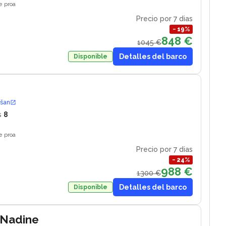
e proa
Precio por 7 dias
−
19
%
848 €
1045 €
Detalles del barco
Disponible
ošan
s
8
e proa
Precio por 7 dias
−
24
%
988 €
1300 €
Detalles del barco
Disponible
 Nadine