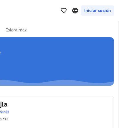
Iniciar sesión
Eslora max
jla
ošan
s
10