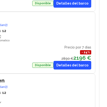
Detalles del barco
Disponible
ošan
s
12
tomatico
Precio por 7 dias
−
24
%
2196 €
2890 €
Detalles del barco
Disponible
en
ošan
s
12
r