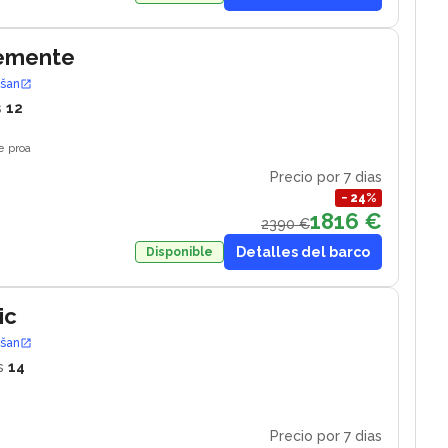
lemente
ošan
s
12
e proa
Precio por 7 dias
−
24
%
1816 €
2390 €
Detalles del barco
Disponible
ic
ošan
s
14
Precio por 7 dias