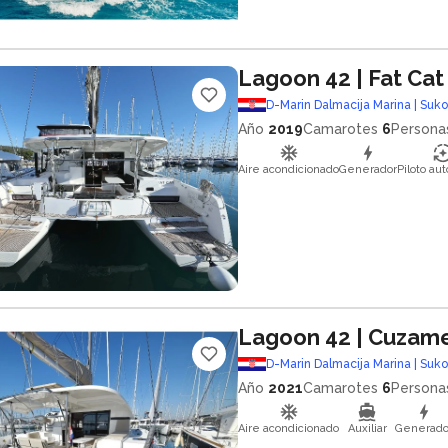
Lagoon 42
| Fat Cat
D-Marin Dalmacija Marina | Suk
Año
2019
Camarotes
6
Persona
Aire acondicionado
Generador
Piloto au
Lagoon 42
| Cuzam
D-Marin Dalmacija Marina | Suk
Año
2021
Camarotes
6
Persona
Aire acondicionado
Auxiliar
Generado