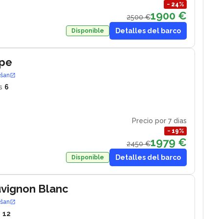
−
24
%
1900 €
2500 €
Detalles del barco
Disponible
ape
ošan
s
6
Precio por 7 dias
−
19
%
1979 €
2450 €
Detalles del barco
Disponible
uvignon Blanc
ošan
s
12