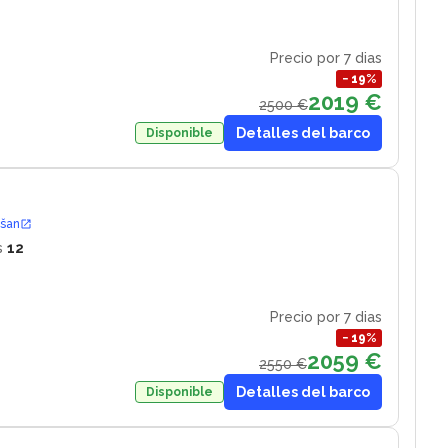
Precio por 7 dias
−
19
%
2019 €
2500 €
Detalles del barco
Disponible
ošan
s
12
Precio por 7 dias
−
19
%
2059 €
2550 €
Detalles del barco
Disponible