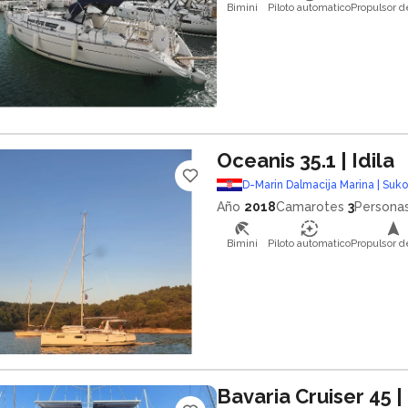
Bimini
Piloto automatico
Propulsor d
Oceanis 35.1
| Idila
D-Marin Dalmacija Marina | Suk
Año
2018
Camarotes
3
Persona
Bimini
Piloto automatico
Propulsor d
Bavaria Cruiser 45
|