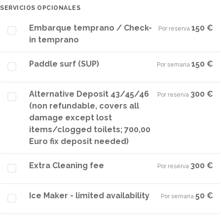
SERVICIOS OPCIONALES
Embarque temprano / Check-
150 €
Por reserva
·
in temprano
Paddle surf (SUP)
150 €
Por semana
·
Alternative Deposit 43/45/46
300 €
Por reserva
·
(non refundable, covers all
damage except lost
items/clogged toilets; 700,00
Euro fix deposit needed)
Extra Cleaning fee
300 €
Por reserva
·
Ice Maker - limited availability
50 €
Por semana
·