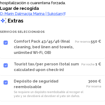
hospitalización o cuarentena forzada.
Lugar de recogida
D-Marin Dalmacija Marina | Sukošan
Extras
SERVICIOS SELECCIONADOS
Comfort Pack 43/45/46 (final
550 €
Por reserva
·
cleaning, bed linen and towels,
unlimited Wi-Fi, OB)
Tourist tax/per person (total sum
1 €
Por noche
·
calculated upon check-in)
Depósito de seguridad
3000 €
reembolsable
Por reserva
Se requiere un depósito reembolsable al recoger el
yate y se devolverá al devolver el yate sin daños.