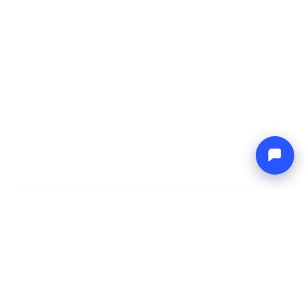
-
Precio total
Endless blue
10 Aug 2026
-
17 Aug 2026
Boat4you
Reservar
EMPRESA
RED