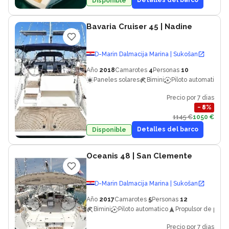
Detalles del barco
Disponible
Bavaria Cruiser 45
| Nadine
D-Marin Dalmacija Marina | Sukošan
Año
2018
Camarotes
4
Personas
10
Paneles solares
Bimini
Piloto automatico
Precio por 7 dias
−
8
%
1145 €
1050 €
Detalles del barco
Disponible
Oceanis 48
| San Clemente
D-Marin Dalmacija Marina | Sukošan
Año
2017
Camarotes
5
Personas
12
Bimini
Piloto automatico
Propulsor de proa
Precio por 7 dias