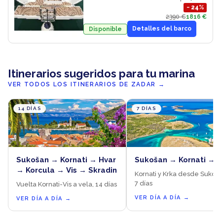
−
24
%
2390 €
1816 €
Detalles del barco
Disponible
Itinerarios sugeridos para tu marina
VER TODOS LOS ITINERARIOS DE ZADAR
→
14 DÍAS
7 DÍAS
Sukošan → Kornati → Hvar
Sukošan → Kornati → 
→ Korcula → Vis → Skradin
Kornati y Krka desde Sukoš
7 días
Vuelta Kornati-Vis a vela, 14 días
VER DÍA A DÍA
→
VER DÍA A DÍA
→