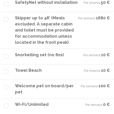
SafetyNet without installation
50 €
Por reserva
·
Skipper up to 48' (Meals
1680 €
Por semana
·
excluded. A separate cabin
and toilet must be provided
for accommodation unless
located in the front peak)
Snorkelling set (no fins)
10 €
Por semana
·
Towel Beach
10 €
Por reserva
·
Welcome pet on board/per
100 €
Por semana
·
pet
Wi-Fi/Unlimited
0 €
Por semana
·