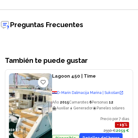
Preguntas Frecuentes
También te puede gustar
Lagoon 450
| Time
D-Marin Dalmacija Marina | Sukošan
Año
2015
Camarotes
6
Personas
12
Auxiliar
Generador
Paneles solares
Precio por 7 dias
−
19
%
2550 €
2059 €