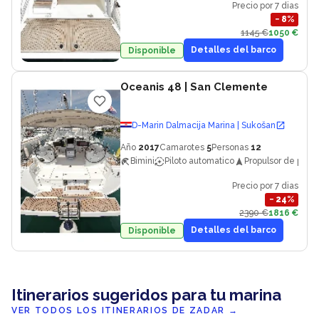
Precio por 7 dias
−
8
%
1145 €
1050 €
Detalles del barco
Disponible
Oceanis 48
| San Clemente
D-Marin Dalmacija Marina | Sukošan
Año
2017
Camarotes
5
Personas
12
Bimini
Piloto automatico
Propulsor de proa
Precio por 7 dias
−
24
%
2390 €
1816 €
Detalles del barco
Disponible
Itinerarios sugeridos para tu marina
VER TODOS LOS ITINERARIOS DE ZADAR
→