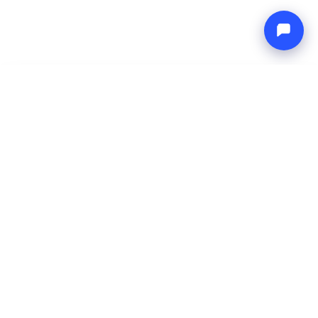
-
Precio total
Endless blue
7 Aug 2026
-
14 Aug 2026
Boat4you
Reservar
EMPRESA
RED
Sobre Nosotros
Europe Yachts
Cómo Trabajamos
Catamaran Croatia
FAQ
Catamaran Greece
Blog
Catamaran Italy
Contacto
Catamaran Caribbean
Yacht Charter Croatia
LEGAL
Términos y Condiciones
Política de Privacidad