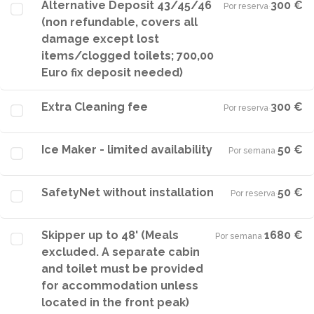
Alternative Deposit 43/45/46
300 €
Por reserva
·
(non refundable, covers all
damage except lost
items/clogged toilets; 700,00
Euro fix deposit needed)
Extra Cleaning fee
300 €
Por reserva
·
Ice Maker - limited availability
50 €
Por semana
·
SafetyNet without installation
50 €
Por reserva
·
Skipper up to 48' (Meals
1680 €
Por semana
·
excluded. A separate cabin
and toilet must be provided
for accommodation unless
located in the front peak)