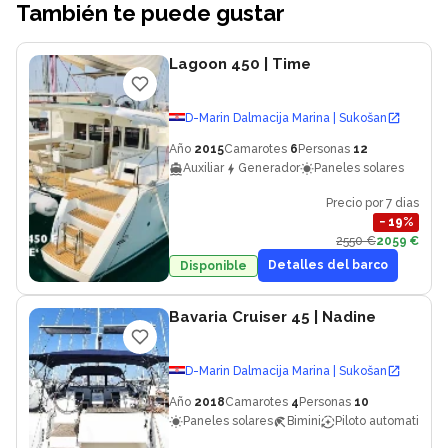
También te puede gustar
Lagoon 450
| Time
D-Marin Dalmacija Marina | Sukošan
Año
2015
Camarotes
6
Personas
12
Auxiliar
Generador
Paneles solares
Precio por 7 dias
−
19
%
2550 €
2059 €
Detalles del barco
Disponible
Bavaria Cruiser 45
| Nadine
D-Marin Dalmacija Marina | Sukošan
Año
2018
Camarotes
4
Personas
10
Paneles solares
Bimini
Piloto automatico