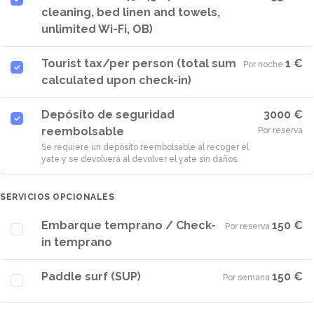
cleaning, bed linen and towels,
unlimited Wi-Fi, OB)
Tourist tax/per person (total sum
1 €
Por noche
·
calculated upon check-in)
Depósito de seguridad
3000 €
reembolsable
Por reserva
Se requiere un depósito reembolsable al recoger el
yate y se devolverá al devolver el yate sin daños.
SERVICIOS OPCIONALES
Embarque temprano / Check-
150 €
Por reserva
·
in temprano
Paddle surf (SUP)
150 €
Por semana
·