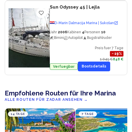
Sun Odyssey 45
| Lejla
D-Marin Dalmacija Marina | Sukošan
Jahr
2006
Kabinen
4
Personen
10
Bimini
Autopilot
Bugstrahlruder
Preis fuer 7 Tage
−
19
%
1.045 €
848 €
Bootsdetails
Verfuegbar
Empfohlene Routen für Ihre Marina
ALLE ROUTEN FÜR ZADAR ANSEHEN
→
14 TAGE
7 TAGE