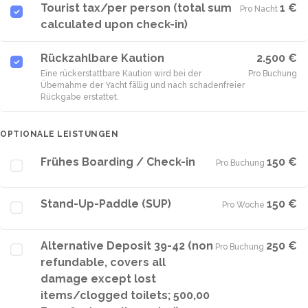
Tourist tax/per person (total sum
1 €
Pro Nacht
·
calculated upon check-in)
Rückzahlbare Kaution
2.500 €
Eine rückerstattbare Kaution wird bei der
Pro Buchung
Übernahme der Yacht fällig und nach schadenfreier
Rückgabe erstattet.
OPTIONALE LEISTUNGEN
Frühes Boarding / Check-in
150 €
Pro Buchung
·
Stand-Up-Paddle (SUP)
150 €
Pro Woche
·
Alternative Deposit 39-42 (non
250 €
Pro Buchung
·
refundable, covers all
damage except lost
items/clogged toilets; 500,00