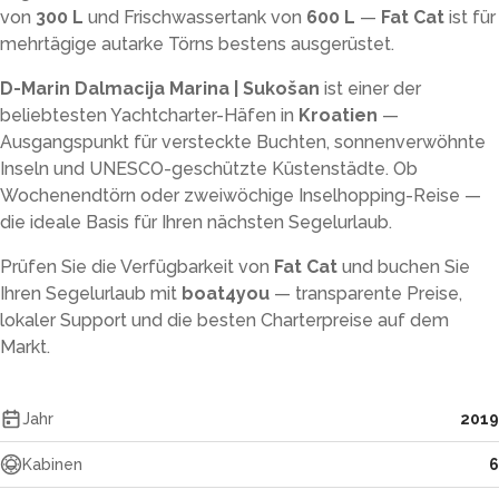
von
300 L
und Frischwassertank von
600 L
—
Fat Cat
ist für
mehrtägige autarke Törns bestens ausgerüstet.
D-Marin Dalmacija Marina | Sukošan
ist einer der
beliebtesten Yachtcharter-Häfen in
Kroatien
—
Ausgangspunkt für versteckte Buchten, sonnenverwöhnte
Inseln und UNESCO-geschützte Küstenstädte. Ob
Wochenendtörn oder zweiwöchige Inselhopping-Reise —
die ideale Basis für Ihren nächsten Segelurlaub.
Prüfen Sie die Verfügbarkeit von
Fat Cat
und buchen Sie
Ihren Segelurlaub mit
boat4you
— transparente Preise,
lokaler Support und die besten Charterpreise auf dem
Markt.
Jahr
2019
Kabinen
6