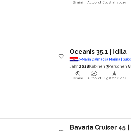
Bimini
Autopilot
Bugstrahlruder
Oceanis 35.1
| Idila
D-Marin Dalmacija Marina | Suk
Jahr
2018
Kabinen
3
Personen
8
Bimini
Autopilot
Bugstrahlruder
Bavaria Cruiser 45
|