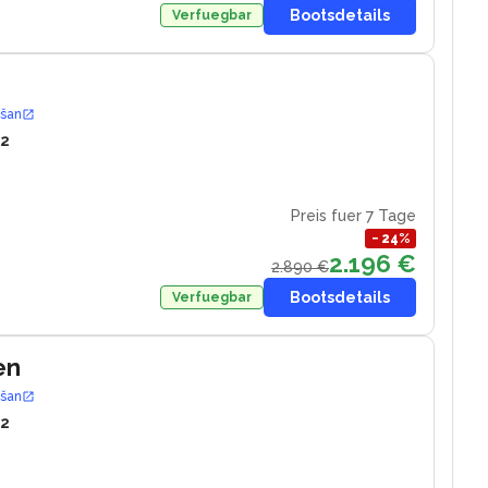
Bootsdetails
Verfuegbar
ošan
12
Preis fuer 7 Tage
−
24
%
2.196 €
2.890 €
Bootsdetails
Verfuegbar
en
ošan
12