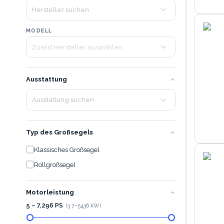
MODELL
Ausstattung
Typ des Großsegels
Klassisches Großsegel
Rollgroßsegel
Motorleistung
5 – 7,296 PS
(
3.7
–
5436
kW)