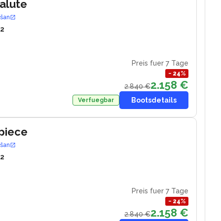
Salute
ošan
12
Preis fuer 7 Tage
−
24
%
2.158 €
2.840 €
Bootsdetails
Verfuegbar
piece
ošan
12
Preis fuer 7 Tage
−
24
%
2.158 €
2.840 €