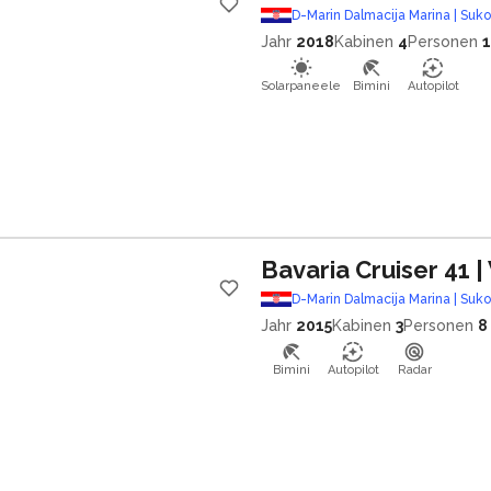
D-Marin Dalmacija Marina | Suk
Jahr
2018
Kabinen
4
Personen
Solarpaneele
Bimini
Autopilot
Bavaria Cruiser 41
|
D-Marin Dalmacija Marina | Suk
Jahr
2015
Kabinen
3
Personen
8
Bimini
Autopilot
Radar