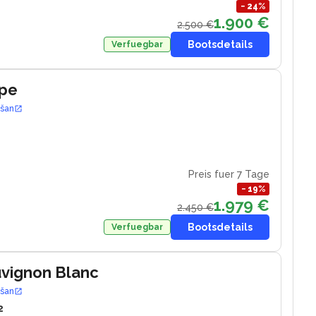
−
24
%
1.900 €
2.500 €
Bootsdetails
Verfuegbar
ape
ošan
6
Preis fuer 7 Tage
−
19
%
1.979 €
2.450 €
Bootsdetails
Verfuegbar
uvignon Blanc
ošan
2