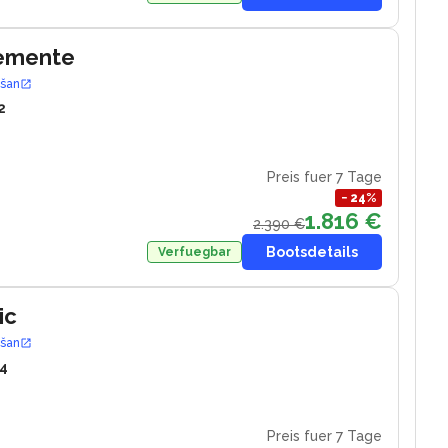
lemente
ošan
2
Preis fuer 7 Tage
−
24
%
1.816 €
2.390 €
Bootsdetails
Verfuegbar
ic
ošan
4
Preis fuer 7 Tage