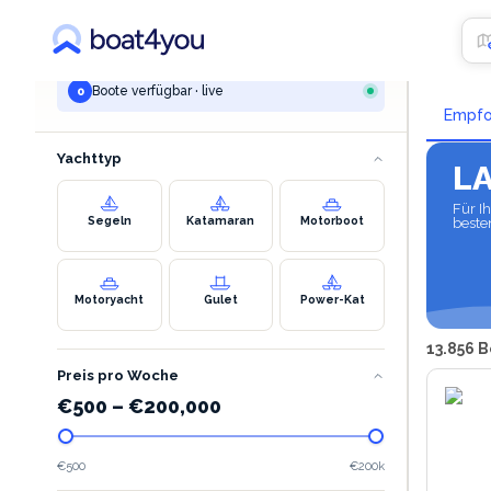
IHRE SUCHE
Yach
zadar
Boote verfügbar · live
0
Empfo
Yachttyp
L
Für I
Segeln
Katamaran
Motorboot
beste
Motoryacht
Gulet
Power-Kat
13.856 
Preis pro Woche
€
500
–
€
200,000
€500
€200k