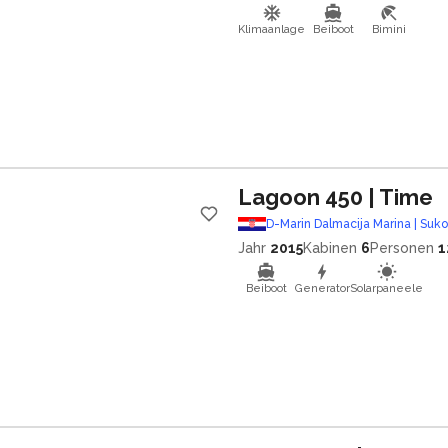
Klimaanlage
Beiboot
Bimini
Lagoon 450
| Time
D-Marin Dalmacija Marina | Suk
Jahr
2015
Kabinen
6
Personen
1
Beiboot
Generator
Solarpaneele