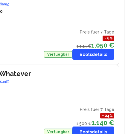
ošan
10
Preis fuer 7 Tage
−
8
%
1.050 €
1.145 €
Bootsdetails
Verfuegbar
 Whatever
ošan
Preis fuer 7 Tage
−
24
%
1.140 €
1.500 €
Bootsdetails
Verfuegbar