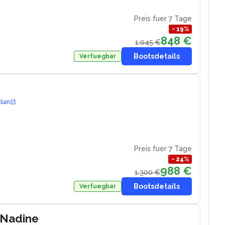
Preis fuer 7 Tage
−
19
%
848 €
1.045 €
Bootsdetails
Verfuegbar
ošan
Preis fuer 7 Tage
−
24
%
988 €
1.300 €
Bootsdetails
Verfuegbar
 Nadine