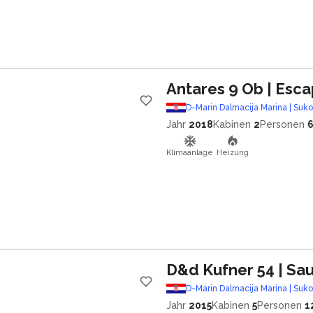
Antares 9 Ob
| Esc
D-Marin Dalmacija Marina | Suk
Jahr
2018
Kabinen
2
Personen
Klimaanlage
Heizung
D&d Kufner 54
| Sa
D-Marin Dalmacija Marina | Suk
Jahr
2015
Kabinen
5
Personen
1