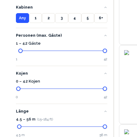
Kabinen
Any
1
2
3
4
5
6+
Personen (max. Gäste)
1 – 42 Gäste
1
42
Kojen
0 – 42 Kojen
0
42
Länge
4.5
–
56
m
(
15
–
184
ft)
4.5 m
56 m