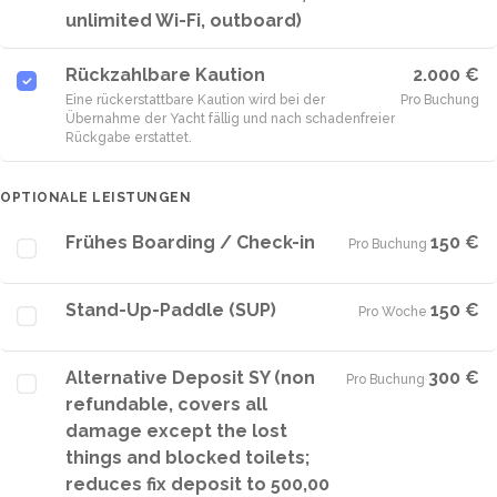
unlimited Wi-Fi, outboard)
Rückzahlbare Kaution
2.000 €
Eine rückerstattbare Kaution wird bei der
Pro Buchung
Übernahme der Yacht fällig und nach schadenfreier
Rückgabe erstattet.
OPTIONALE LEISTUNGEN
Frühes Boarding / Check-in
150 €
Pro Buchung
·
Stand-Up-Paddle (SUP)
150 €
Pro Woche
·
Alternative Deposit SY (non
300 €
Pro Buchung
·
refundable, covers all
damage except the lost
things and blocked toilets;
reduces fix deposit to 500,00