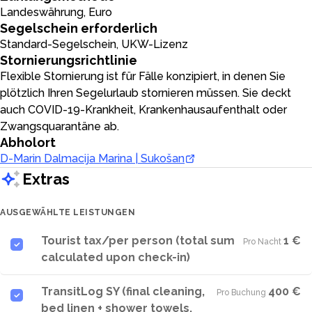
Landeswährung, Euro
Segelschein erforderlich
Standard-Segelschein, UKW-Lizenz
Stornierungsrichtlinie
Flexible Stornierung ist für Fälle konzipiert, in denen Sie
plötzlich Ihren Segelurlaub stornieren müssen. Sie deckt
auch COVID-19-Krankheit, Krankenhausaufenthalt oder
Zwangsquarantäne ab.
Abholort
D-Marin Dalmacija Marina | Sukošan
Extras
AUSGEWÄHLTE LEISTUNGEN
Tourist tax/per person (total sum
1 €
Pro Nacht
·
calculated upon check-in)
TransitLog SY (final cleaning,
400 €
Pro Buchung
·
bed linen + shower towels,