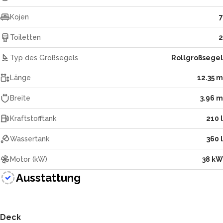
Kojen
7
Toiletten
2
Typ des Großsegels
Rollgroßsegel
Länge
12.35 m
Breite
3.96 m
Kraftstofftank
210 l
Wassertank
360 l
Motor (kW)
38 kW
Ausstattung
Deck