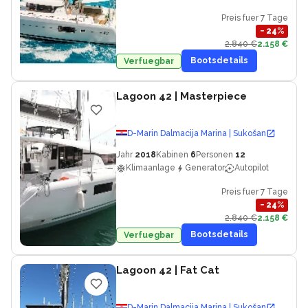
Preis fuer 7 Tage
−
24
%
2.840 €
2.158 €
Bootsdetails
Verfuegbar
Lagoon 42
| Masterpiece
D-Marin Dalmacija Marina | Sukošan
Jahr
2018
Kabinen
6
Personen
12
Klimaanlage
Generator
Autopilot
Preis fuer 7 Tage
−
24
%
2.840 €
2.158 €
Bootsdetails
Verfuegbar
Lagoon 42
| Fat Cat
D-Marin Dalmacija Marina | Sukošan