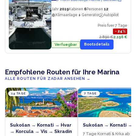
Jahr
2019
Kabinen
6
Personen
12
Klimaanlage
Generator
Autopilot
Preis fuer 7 Tage
−
24
%
2.890 €
2.196 €
Bootsdetails
Verfuegbar
Empfohlene Routen für Ihre Marina
ALLE ROUTEN FÜR ZADAR ANSEHEN
→
14 TAGE
7 TAGE
Sukošan → Kornati → Hvar
Sukošan → Kornati → 
→ Korcula → Vis → Skradin
7 Tage Kornati & Krka ab