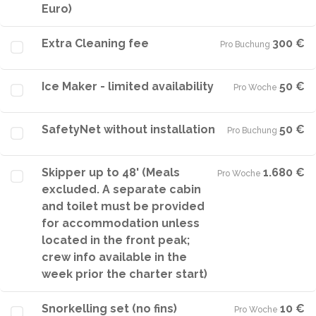
Euro)
Extra Cleaning fee
300 €
Pro Buchung
·
Ice Maker - limited availability
50 €
Pro Woche
·
SafetyNet without installation
50 €
Pro Buchung
·
Skipper up to 48' (Meals
1.680 €
Pro Woche
·
excluded. A separate cabin
and toilet must be provided
for accommodation unless
located in the front peak;
crew info available in the
week prior the charter start)
Snorkelling set (no fins)
10 €
Pro Woche
·