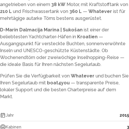
angetrieben von einem
38 kW
Motor, mit Kraftstofftank von
210 L
und Frischwassertank von
360 L
—
Whatever
ist für
mehrtägige autarke Törns bestens ausgerüstet.
D-Marin Dalmacija Marina | Sukošan
ist einer der
beliebtesten Yachtcharter-Häfen in
Kroatien
—
Ausgangspunkt für versteckte Buchten, sonnenverwöhnte
Inseln und UNESCO-geschützte Küstenstädte. Ob
Wochenendtörn oder zweiwöchige Inselhopping-Reise —
die ideale Basis für Ihren nächsten Segelurlaub.
Prüfen Sie die Verfügbarkeit von
Whatever
und buchen Sie
Ihren Segelurlaub mit
boat4you
— transparente Preise,
lokaler Support und die besten Charterpreise auf dem
Markt.
Jahr
2015
Kabinen
3