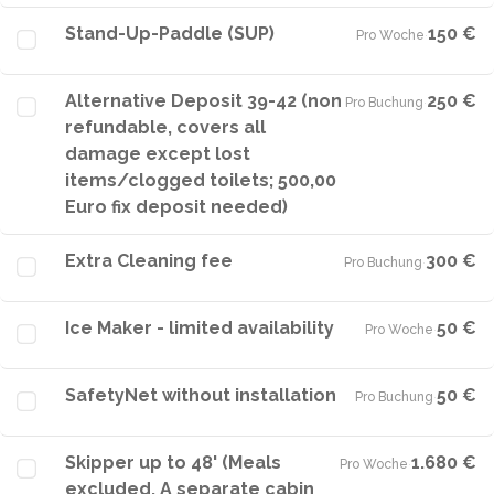
Stand-Up-Paddle (SUP)
150 €
Pro Woche
·
Alternative Deposit 39-42 (non
250 €
Pro Buchung
·
refundable, covers all
damage except lost
items/clogged toilets; 500,00
Euro fix deposit needed)
Extra Cleaning fee
300 €
Pro Buchung
·
Ice Maker - limited availability
50 €
Pro Woche
·
SafetyNet without installation
50 €
Pro Buchung
·
Skipper up to 48' (Meals
1.680 €
Pro Woche
·
excluded. A separate cabin