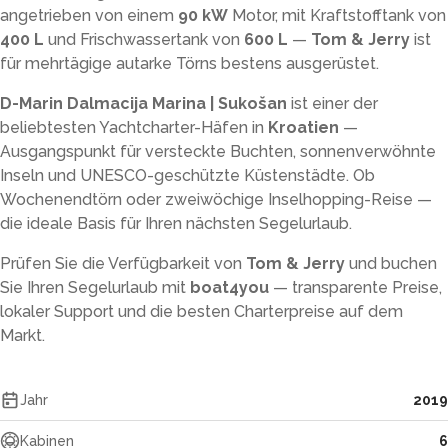
angetrieben von einem
90 kW
Motor, mit Kraftstofftank von
400 L
und Frischwassertank von
600 L
—
Tom & Jerry
ist
für mehrtägige autarke Törns bestens ausgerüstet.
D-Marin Dalmacija Marina | Sukošan
ist einer der
beliebtesten Yachtcharter-Häfen in
Kroatien
—
Ausgangspunkt für versteckte Buchten, sonnenverwöhnte
Inseln und UNESCO-geschützte Küstenstädte. Ob
Wochenendtörn oder zweiwöchige Inselhopping-Reise —
die ideale Basis für Ihren nächsten Segelurlaub.
Prüfen Sie die Verfügbarkeit von
Tom & Jerry
und buchen
Sie Ihren Segelurlaub mit
boat4you
— transparente Preise,
lokaler Support und die besten Charterpreise auf dem
Markt.
Jahr
2019
Kabinen
6