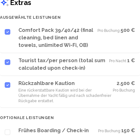
Extras
AUSGEWÄHLTE LEISTUNGEN
Comfort Pack 39/40/42 (final
500 €
Pro Buchung
·
cleaning, bed linen and
towels, unlimited Wi-Fi, OB)
Tourist tax/per person (total sum
1 €
Pro Nacht
·
calculated upon check-in)
Rückzahlbare Kaution
2.500 €
Eine rückerstattbare Kaution wird bei der
Pro Buchung
Übernahme der Yacht fällig und nach schadenfreier
Rückgabe erstattet.
OPTIONALE LEISTUNGEN
Frühes Boarding / Check-in
150 €
Pro Buchung
·