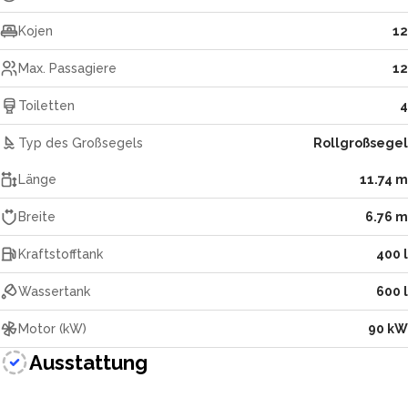
Kojen
12
Max. Passagiere
12
Toiletten
4
Typ des Großsegels
Rollgroßsegel
Länge
11.74 m
Breite
6.76 m
Kraftstofftank
400 l
Wassertank
600 l
Motor (kW)
90 kW
Ausstattung