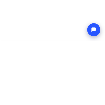
-
Gesamtpreis
Endless blue
6 Aug 2026
-
13 Aug 2026
Boat4you
Reservieren
UNTERNEHMEN
NETZWERK
Über uns
Europe Yachts
Wie wir arbeiten
Catamaran Croatia
FAQ
Catamaran Greece
Blog
Catamaran Italy
Kontakt
Catamaran Caribbean