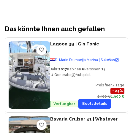
Das könnte Ihnen auch gefallen
Lagoon 39
| Gin Tonic
D-Marin Dalmacija Marina | Sukošan
Jahr
2017
Kabinen
6
Personen
14
Generator
Autopilot
Preis fuer 7 Tage
−
24
%
2.500 €
1.900 €
Bootsdetails
Verfuegbar
Bavaria Cruiser 41
| Whatever