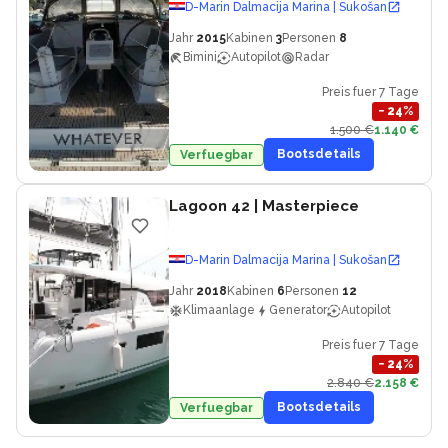
D-Marin Dalmacija Marina | Sukošan
Jahr
2015
Kabinen
3
Personen
8
Bimini
Autopilot
Radar
Preis fuer 7 Tage
−
24
%
1.500 €
1.140 €
Bootsdetails
Verfuegbar
Lagoon 42
| Masterpiece
D-Marin Dalmacija Marina | Sukošan
Jahr
2018
Kabinen
6
Personen
12
Klimaanlage
Generator
Autopilot
Preis fuer 7 Tage
−
24
%
2.840 €
2.158 €
Bootsdetails
Verfuegbar