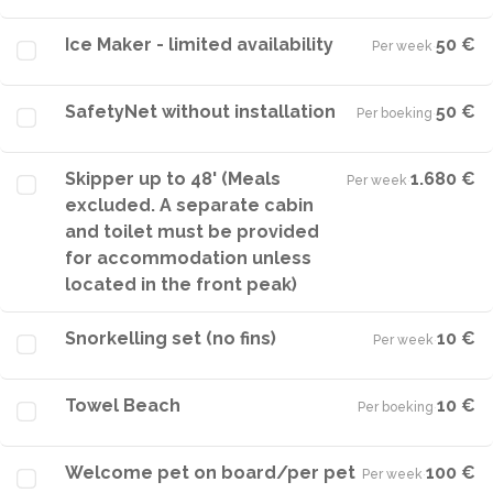
Ice Maker - limited availability
50 €
Per week
·
SafetyNet without installation
50 €
Per boeking
·
Skipper up to 48' (Meals
1.680 €
Per week
·
excluded. A separate cabin
and toilet must be provided
for accommodation unless
located in the front peak)
Snorkelling set (no fins)
10 €
Per week
·
Towel Beach
10 €
Per boeking
·
Welcome pet on board/per pet
100 €
Per week
·