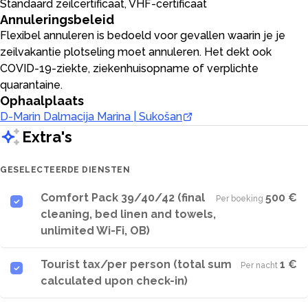
Standaard zeilcertificaat, VHF-certificaat
Annuleringsbeleid
Flexibel annuleren is bedoeld voor gevallen waarin je je
zeilvakantie plotseling moet annuleren. Het dekt ook
COVID-19-ziekte, ziekenhuisopname of verplichte
quarantaine.
Ophaalplaats
D-Marin Dalmacija Marina | Sukošan
Extra's
GESELECTEERDE DIENSTEN
Comfort Pack 39/40/42 (final
500 €
Per boeking
·
cleaning, bed linen and towels,
unlimited Wi-Fi, OB)
Tourist tax/per person (total sum
1 €
Per nacht
·
calculated upon check-in)