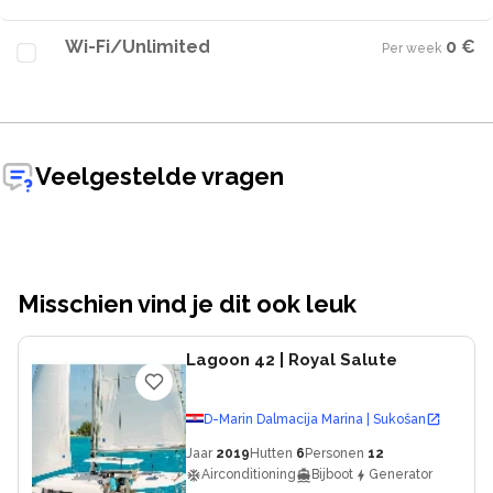
Wi-Fi/Unlimited
0 €
Per week
·
Veelgestelde vragen
Misschien vind je dit ook leuk
Lagoon 42
| Royal Salute
D-Marin Dalmacija Marina | Sukošan
Jaar
2019
Hutten
6
Personen
12
Airconditioning
Bijboot
Generator