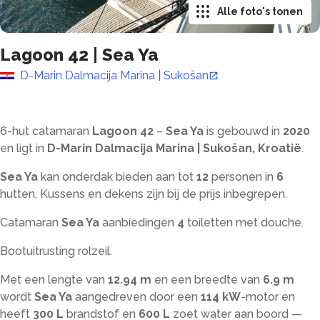
Alle foto's tonen
Lagoon 42
|
Sea Ya
D-Marin Dalmacija Marina | Sukošan
6-hut catamaran
Lagoon 42
–
Sea Ya
is gebouwd in
2020
en ligt in
D-Marin Dalmacija Marina | Sukošan, Kroatië
.
Sea Ya
kan onderdak bieden aan tot
12
personen in
6
hutten. Kussens en dekens zijn bij de prijs inbegrepen.
Catamaran
Sea Ya
aanbiedingen
4
toiletten met douche
.
Bootuitrusting rolzeil.
Met een lengte van
12.94 m
en een breedte van
6.9 m
wordt
Sea Ya
aangedreven door een
114 kW
-motor en
heeft
300 L
brandstof en
600 L
zoet water aan boord —