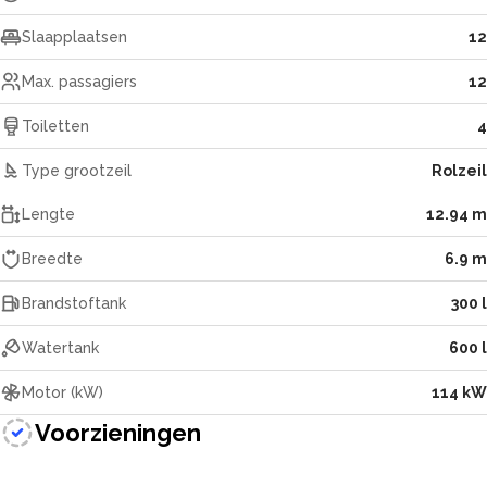
Slaapplaatsen
12
Max. passagiers
12
Toiletten
4
Type grootzeil
Rolzeil
Lengte
12.94 m
Breedte
6.9 m
Brandstoftank
300 l
Watertank
600 l
Motor (kW)
114 kW
Voorzieningen