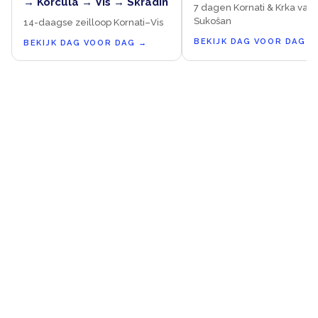
→ Korcula → Vis → Skradin
7 dagen Kornati & Krka vanu
Sukošan
14-daagse zeilloop Kornati–Vis
BEKIJK DAG VOOR DAG
→
BEKIJK DAG VOOR DAG
→