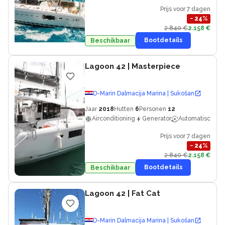
Prijs voor 7 dagen
−
24
%
2.840 €
2.158 €
Bootdetails
Beschikbaar
Lagoon 42
| Masterpiece
D-Marin Dalmacija Marina | Sukošan
Jaar
2018
Hutten
6
Personen
12
Airconditioning
Generator
Automatische pi
Prijs voor 7 dagen
−
24
%
2.840 €
2.158 €
Bootdetails
Beschikbaar
Lagoon 42
| Fat Cat
D-Marin Dalmacija Marina | Sukošan