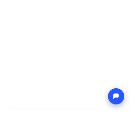
-
Totaalprijs
Endless blue