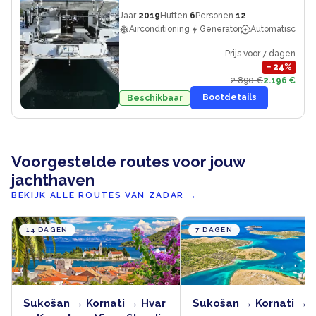
Jaar
2019
Hutten
6
Personen
12
Airconditioning
Generator
Automatische pi
Prijs voor 7 dagen
−
24
%
2.890 €
2.196 €
Bootdetails
Beschikbaar
Voorgestelde routes voor jouw
jachthaven
BEKIJK ALLE ROUTES VAN ZADAR
→
14 DAGEN
7 DAGEN
Sukošan → Kornati → Hvar
Sukošan → Kornati → 