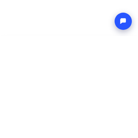
-
Totaalprijs
Endless blue
8 Aug 2026
-
15 Aug 2026
Boat4you
Reserveren
BEDRIJF
NETWERK
Over ons
Europe Yachts
Hoe wij werken
Catamaran Croatia
FAQ
Catamaran Greece
Blog
Catamaran Italy
Contact
Catamaran Caribbean
Yacht Charter Croatia
JURIDISCH