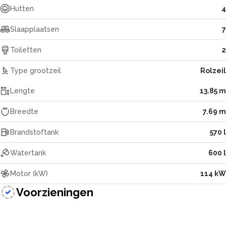
Hutten
4
Slaapplaatsen
7
Toiletten
2
Type grootzeil
Rolzeil
Lengte
13.85 m
Breedte
7.69 m
Brandstoftank
570 l
Watertank
600 l
Motor (kW)
114 kW
Voorzieningen