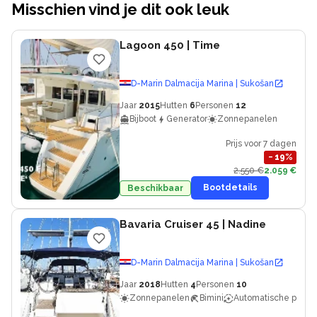
Misschien vind je dit ook leuk
Lagoon 450
| Time
D-Marin Dalmacija Marina | Sukošan
Jaar
2015
Hutten
6
Personen
12
Bijboot
Generator
Zonnepanelen
Prijs voor 7 dagen
−
19
%
2.550 €
2.059 €
Bootdetails
Beschikbaar
Bavaria Cruiser 45
| Nadine
D-Marin Dalmacija Marina | Sukošan
Jaar
2018
Hutten
4
Personen
10
Zonnepanelen
Bimini
Automatische piloot