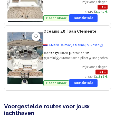
Prijs voor 7 dagen
−
8
%
1.145 €
1.050 €
Bootdetails
Beschikbaar
Oceanis 48
| San Clemente
D-Marin Dalmacija Marina | Sukošan
Jaar
2017
Hutten
5
Personen
12
Bimini
Automatische piloot
Boegschroef
Prijs voor 7 dagen
−
24
%
2.390 €
1.816 €
Bootdetails
Beschikbaar
Voorgestelde routes voor jouw
jachthaven