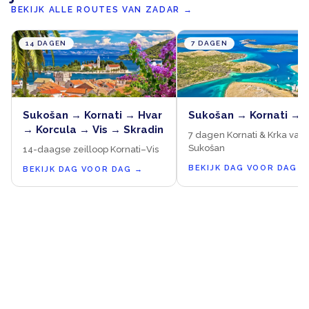
BEKIJK ALLE ROUTES VAN ZADAR
→
14 DAGEN
7 DAGEN
Sukošan → Kornati → Hvar
Sukošan → Kornati → 
→ Korcula → Vis → Skradin
7 dagen Kornati & Krka vanu
Sukošan
14-daagse zeilloop Kornati–Vis
BEKIJK DAG VOOR DAG
→
BEKIJK DAG VOOR DAG
→