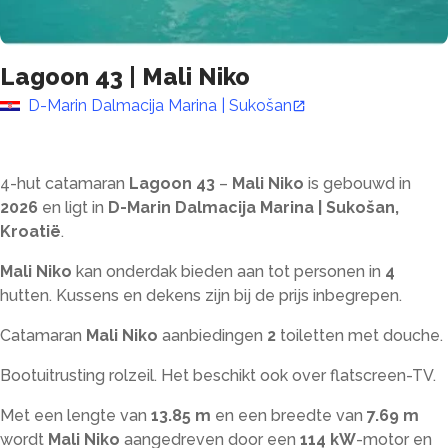
Lagoon 43
|
Mali Niko
D-Marin Dalmacija Marina | Sukošan
4-hut catamaran
Lagoon 43
–
Mali Niko
is gebouwd in
2026
en ligt in
D-Marin Dalmacija Marina | Sukošan,
Kroatië
.
Mali Niko
kan onderdak bieden aan tot
personen in
4
hutten. Kussens en dekens zijn bij de prijs inbegrepen.
Catamaran
Mali Niko
aanbiedingen
2
toiletten met douche
.
Bootuitrusting rolzeil. Het beschikt ook over flatscreen-TV.
Met een lengte van
13.85 m
en een breedte van
7.69 m
wordt
Mali Niko
aangedreven door een
114 kW
-motor en