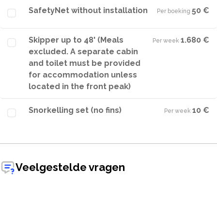
SafetyNet without installation
50 €
Per boeking
·
Skipper up to 48' (Meals
1.680 €
Per week
·
excluded. A separate cabin
and toilet must be provided
for accommodation unless
located in the front peak)
Snorkelling set (no fins)
10 €
Per week
·
Veelgestelde vragen