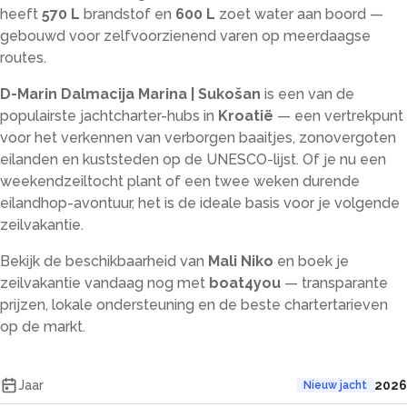
heeft
570 L
brandstof en
600 L
zoet water aan boord —
gebouwd voor zelfvoorzienend varen op meerdaagse
routes.
D-Marin Dalmacija Marina | Sukošan
is een van de
populairste jachtcharter-hubs in
Kroatië
— een vertrekpunt
voor het verkennen van verborgen baaitjes, zonovergoten
eilanden en kuststeden op de UNESCO-lijst. Of je nu een
weekendzeiltocht plant of een twee weken durende
eilandhop-avontuur, het is de ideale basis voor je volgende
zeilvakantie.
Bekijk de beschikbaarheid van
Mali Niko
en boek je
zeilvakantie vandaag nog met
boat4you
— transparante
prijzen, lokale ondersteuning en de beste chartertarieven
op de markt.
Jaar
2026
Nieuw jacht