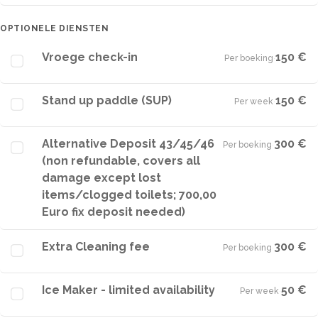
OPTIONELE DIENSTEN
Vroege check-in
150 €
Per boeking
·
Stand up paddle (SUP)
150 €
Per week
·
Alternative Deposit 43/45/46
300 €
Per boeking
·
(non refundable, covers all
damage except lost
items/clogged toilets; 700,00
Euro fix deposit needed)
Extra Cleaning fee
300 €
Per boeking
·
Ice Maker - limited availability
50 €
Per week
·