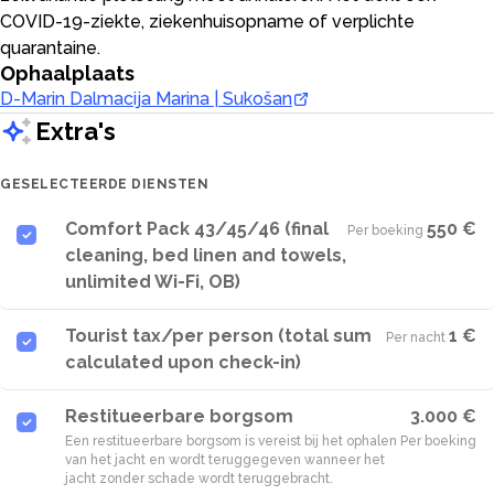
COVID-19-ziekte, ziekenhuisopname of verplichte
quarantaine.
Ophaalplaats
D-Marin Dalmacija Marina | Sukošan
Extra's
GESELECTEERDE DIENSTEN
Comfort Pack 43/45/46 (final
550 €
Per boeking
·
cleaning, bed linen and towels,
unlimited Wi-Fi, OB)
Tourist tax/per person (total sum
1 €
Per nacht
·
calculated upon check-in)
Restitueerbare borgsom
3.000 €
Een restitueerbare borgsom is vereist bij het ophalen
Per boeking
van het jacht en wordt teruggegeven wanneer het
jacht zonder schade wordt teruggebracht.