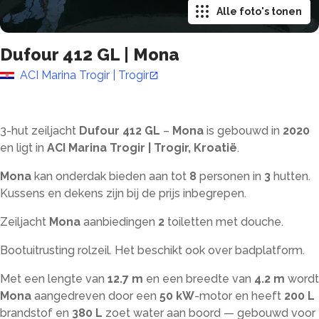
Alle foto's tonen
Dufour 412 GL
|
Mona
ACI Marina Trogir | Trogir
3-hut zeiljacht
Dufour 412 GL
–
Mona
is gebouwd in
2020
en ligt in
ACI Marina Trogir | Trogir, Kroatië
.
Mona
kan onderdak bieden aan tot
8
personen in
3
hutten.
Kussens en dekens zijn bij de prijs inbegrepen.
Zeiljacht
Mona
aanbiedingen
2
toiletten met douche
.
Bootuitrusting rolzeil. Het beschikt ook over badplatform.
Met een lengte van
12.7 m
en een breedte van
4.2 m
wordt
Mona
aangedreven door een
50 kW
-motor en heeft
200 L
brandstof en
380 L
zoet water aan boord — gebouwd voor