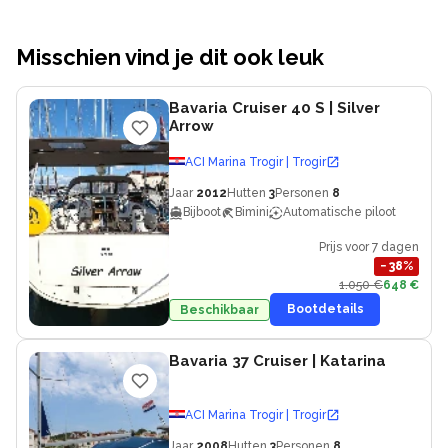
Misschien vind je dit ook leuk
Bavaria Cruiser 40 S
| Silver
Arrow
ACI Marina Trogir | Trogir
Jaar
2012
Hutten
3
Personen
8
Bijboot
Bimini
Automatische piloot
Prijs voor 7 dagen
−
38
%
1.050 €
648 €
Bootdetails
Beschikbaar
Bavaria 37 Cruiser
| Katarina
ACI Marina Trogir | Trogir
Jaar
2008
Hutten
3
Personen
8