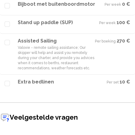
Bijboot met buitenboordmotor
0 €
Per week
·
Stand up paddle (SUP)
100 €
Per week
·
Assisted Sailing
270 €
Per boeking
·
Valovie - remote sailing assistance; Our
skipper will help and assist you remotely
during your charter, and provide you advices
when it comes to berths, restaurant
Extra bedlinen
10 €
Per set
·
Veelgestelde vragen