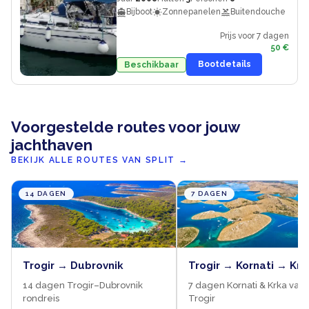
Bijboot
Zonnepanelen
Buitendouche
Prijs voor 7 dagen
50 €
Bootdetails
Beschikbaar
Voorgestelde routes voor jouw
jachthaven
BEKIJK ALLE ROUTES VAN SPLIT
→
14 DAGEN
7 DAGEN
Trogir → Dubrovnik
Trogir → Kornati → Krk
14 dagen Trogir–Dubrovnik
7 dagen Kornati & Krka vanu
rondreis
Trogir