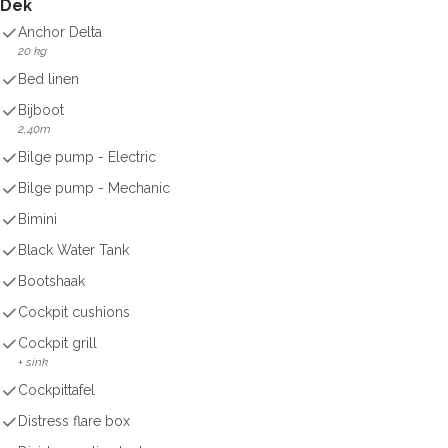
Dek
Anchor Delta
20 kg
Bed linen
Bijboot
2,40m
Bilge pump - Electric
Bilge pump - Mechanic
Bimini
Black Water Tank
Bootshaak
Cockpit cushions
Cockpit grill
+ sink
Cockpittafel
Distress flare box