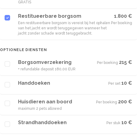
GRATIS
Restitueerbare borgsom
1.800 €
Een restitueerbare borgsom is vereist bij het ophalen
Per boeking
van het jacht en wordt teruggegeven wanneer het
jacht zonder schade wordt teruggebracht.
OPTIONELE DIENSTEN
Borgsomverzekering
215 €
Per boeking
·
+ refundable deposit 180,00 EUR
Handdoeken
10 €
Per set
·
Huisdieren aan boord
200 €
Per boeking
·
maximum 2 pets allowed
Strandhanddoeken
10 €
Per stuk
·