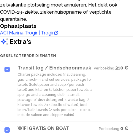
zeilvakantie plotseling moet annuleren. Het dekt ook
COVID-19-ziekte, ziekenhuisopname of verplichte
quarantaine.
Ophaalplaats
ACI Marina Trogir | Trogir
Extra's
GESELECTEERDE DIENSTEN
Transit log / Eindschoonmaak
310 €
Per boeking
·
Charter package includes final cleaning,
gas, check-in and out services, package for
toilets (toilet paper and soap /per each
toilet) and kitchen (1 kitchen paper towels, a
sponge and a cleaning cloth, a small
package of dish detergent, 1 waste bag, 2
kitchen towels, 2x 1l bottle of water), bed
linen/bath towels (2 sets per cabin - do not
WiFi GRATIS ON BOAT
0 €
Per boeking
·