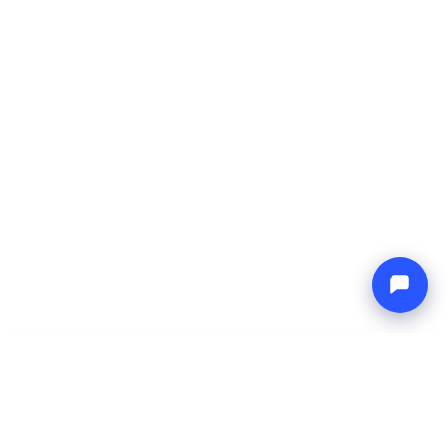
-
Totaalprijs
Endless blue
6 Aug 2026
-
13 Aug 2026
Boat4you