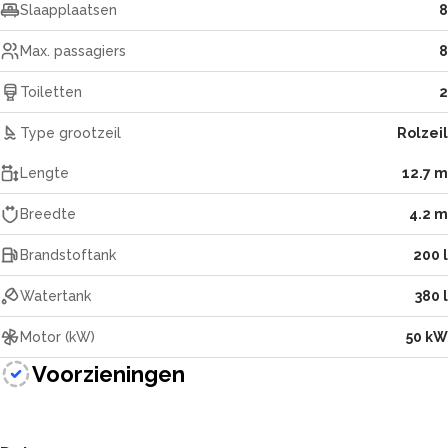
Slaapplaatsen
8
Max. passagiers
8
Toiletten
2
Type grootzeil
Rolzeil
Lengte
12.7 m
Breedte
4.2 m
Brandstoftank
200 l
Watertank
380 l
Motor (kW)
50 kW
Voorzieningen