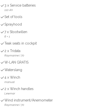
3 x Service batteries
110 Ah
Set of tools
Sprayhood
7 x Stootwillen
6 + 1
Teak seats in cockpit
2 x Tridata
Raymarine I 70
W-LAN GRATIS
Waterslang
4 x Winch
manual
2 x Winch handles
Lewmar
Wind instrument/Anemometer
Raymarine I 70