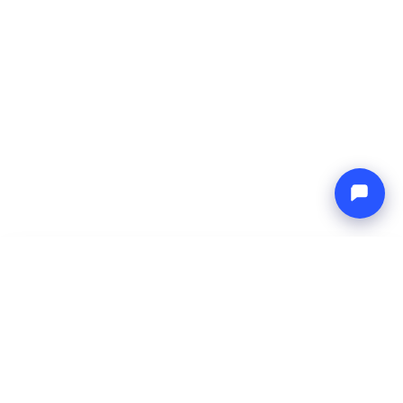
-
Prix total
Endless blue
8 Aug 2026
-
15 Aug 2026
Boat4you
Réserver
ENTREPRISE
RÉSEAU