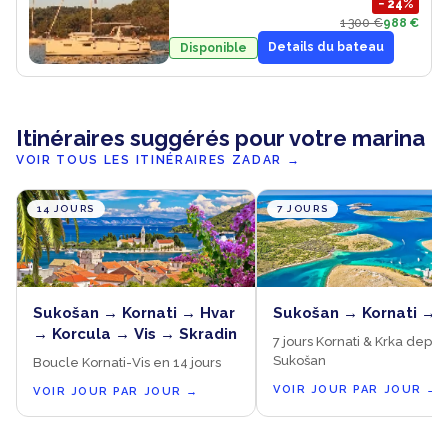
−
24
%
1 300 €
988 €
Details du bateau
Disponible
Itinéraires suggérés pour votre marina
VOIR TOUS LES ITINÉRAIRES ZADAR
→
14 JOURS
7 JOURS
Sukošan → Kornati → Hvar
Sukošan → Kornati → 
→ Korcula → Vis → Skradin
7 jours Kornati & Krka depui
Sukošan
Boucle Kornati-Vis en 14 jours
VOIR JOUR PAR JOUR
→
VOIR JOUR PAR JOUR
→