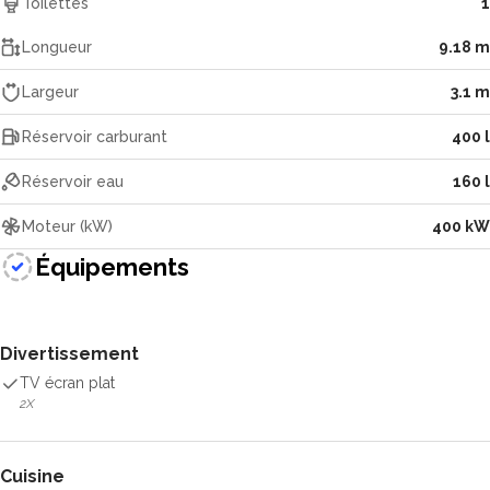
Toilettes
1
Longueur
9.18 m
Largeur
3.1 m
Réservoir carburant
400 l
Réservoir eau
160 l
Moteur (kW)
400 kW
Équipements
Divertissement
TV écran plat
2X
Cuisine