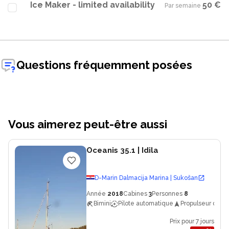
Ice Maker - limited availability
50 €
Par semaine
·
Questions fréquemment posées
Vous aimerez peut-être aussi
Oceanis 35.1
| Idila
D-Marin Dalmacija Marina | Sukošan
Année
2018
Cabines
3
Personnes
8
Bimini
Pilote automatique
Propulseur d'etr
Prix pour 7 jours