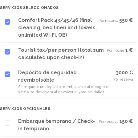
SERVICIOS SELECCIONADOS
Comfort Pack 43/45/46 (final
550 €
Por reserva
·
cleaning, bed linen and towels,
unlimited Wi-Fi, OB)
Tourist tax/per person (total sum
1 €
Por noche
·
calculated upon check-in)
Depósito de seguridad
3000 €
reembolsable
Por reserva
Se requiere un depósito reembolsable al recoger el
yate y se devolverá al devolver el yate sin daños.
SERVICIOS OPCIONALES
Embarque temprano / Check-
150 €
Por reserva
·
in temprano