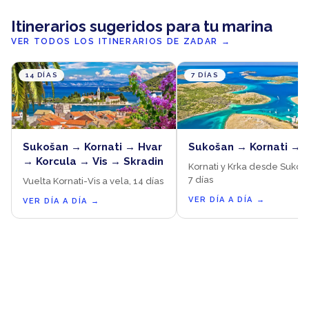
Itinerarios sugeridos para tu marina
VER TODOS LOS ITINERARIOS DE ZADAR
→
14 DÍAS
7 DÍAS
Sukošan → Kornati → Hvar
Sukošan → Kornati → 
→ Korcula → Vis → Skradin
Kornati y Krka desde Sukoš
7 días
Vuelta Kornati-Vis a vela, 14 días
VER DÍA A DÍA
→
VER DÍA A DÍA
→