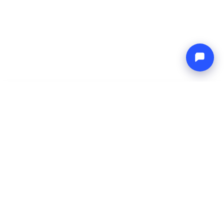
-
Precio total
Endless blue
9 Aug 2026
-
16 Aug 2026
Boat4you
Reservar
EMPRESA
RED
Sobre Nosotros
Europe Yachts
Cómo Trabajamos
Catamaran Croatia
FAQ
Catamaran Greece
Blog
Catamaran Italy
Contacto
Catamaran Caribbean
Yacht Charter Croatia