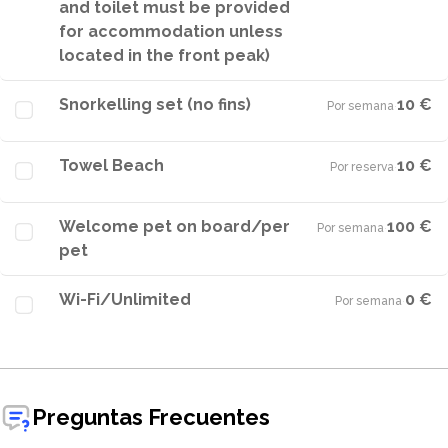
and toilet must be provided
for accommodation unless
located in the front peak)
Snorkelling set (no fins)
10 €
Por semana
·
Towel Beach
10 €
Por reserva
·
Welcome pet on board/per
100 €
Por semana
·
pet
Wi-Fi/Unlimited
0 €
Por semana
·
Preguntas Frecuentes