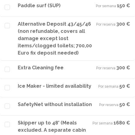
Paddle surf (SUP)
150 €
Por semana
·
Alternative Deposit 43/45/46
300 €
Por reserva
·
(non refundable, covers all
damage except lost
items/clogged toilets; 700,00
Euro fix deposit needed)
Extra Cleaning fee
300 €
Por reserva
·
Ice Maker - limited availability
50 €
Por semana
·
SafetyNet without installation
50 €
Por reserva
·
Skipper up to 48' (Meals
1680 €
Por semana
·
excluded. A separate cabin