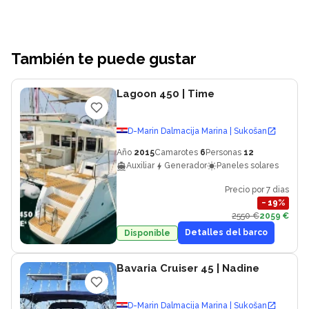
También te puede gustar
Lagoon 450
| Time
D-Marin Dalmacija Marina | Sukošan
Año
2015
Camarotes
6
Personas
12
Auxiliar
Generador
Paneles solares
Precio por 7 dias
−
19
%
2550 €
2059 €
Detalles del barco
Disponible
Bavaria Cruiser 45
| Nadine
D-Marin Dalmacija Marina | Sukošan