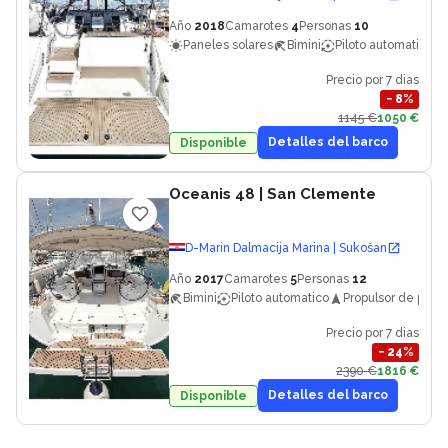
Año
2018
Camarotes
4
Personas
10
Paneles solares
Bimini
Piloto automatico
Precio por 7 dias
−
8
%
1145 €
1050 €
Detalles del barco
Disponible
Oceanis 48
| San Clemente
D-Marin Dalmacija Marina | Sukošan
Año
2017
Camarotes
5
Personas
12
Bimini
Piloto automatico
Propulsor de proa
Precio por 7 dias
−
24
%
2390 €
1816 €
Detalles del barco
Disponible