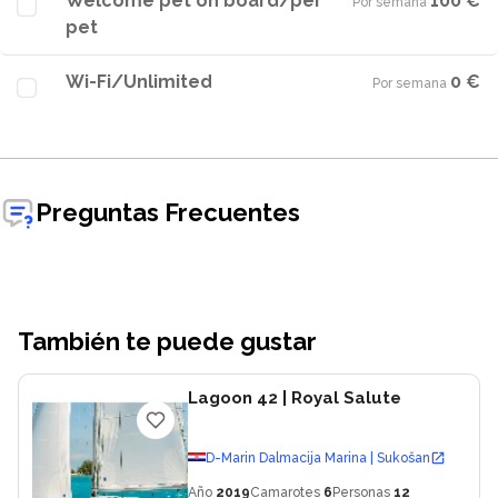
Welcome pet on board/per
100 €
Por semana
·
pet
Wi-Fi/Unlimited
0 €
Por semana
·
Preguntas Frecuentes
También te puede gustar
Lagoon 42
| Royal Salute
D-Marin Dalmacija Marina | Sukošan
Año
2019
Camarotes
6
Personas
12