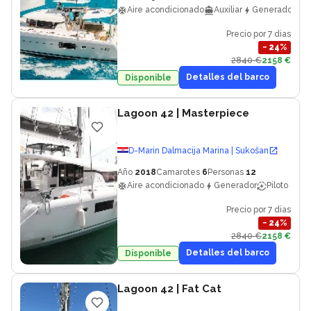
Aire acondicionado
Auxiliar
Generador
Precio por 7 dias
−
24
%
2840 €
2158 €
Detalles del barco
Disponible
Lagoon 42
| Masterpiece
D-Marin Dalmacija Marina | Sukošan
Año
2018
Camarotes
6
Personas
12
Aire acondicionado
Generador
Piloto auto
Precio por 7 dias
−
24
%
2840 €
2158 €
Detalles del barco
Disponible
Lagoon 42
| Fat Cat