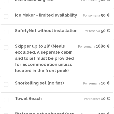
Por reserva
·
Ice Maker - limited availability
50 €
Por semana
·
SafetyNet without installation
50 €
Por reserva
·
Skipper up to 48' (Meals
1680 €
Por semana
·
excluded. A separate cabin
and toilet must be provided
for accommodation unless
located in the front peak)
Snorkelling set (no fins)
10 €
Por semana
·
Towel Beach
10 €
Por reserva
·