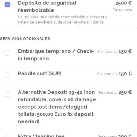
Depósito de seguridad
2500 €
reembolsable
Por reserva
Se requiere un depósito reembolsable al recoger el
yate y se devolverá al devolver el yate sin daños.
SERVICIOS OPCIONALES
Embarque temprano / Check-
150 €
Por reserva
·
in temprano
Paddle surf (SUP)
150 €
Por semana
·
Alternative Deposit 39-42 (non
250 €
Por reserva
·
refundable, covers all damage
except lost items/clogged
toilets; 500,00 Euro fix deposit
needed)
Extra Cleaning fee
300 €