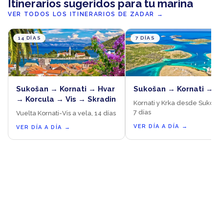
Itinerarios sugeridos para tu marina
VER TODOS LOS ITINERARIOS DE ZADAR
→
14 DÍAS
7 DÍAS
Sukošan → Kornati → Hvar
Sukošan → Kornati → 
→ Korcula → Vis → Skradin
Kornati y Krka desde Sukoš
7 días
Vuelta Kornati-Vis a vela, 14 días
VER DÍA A DÍA
→
VER DÍA A DÍA
→