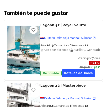
También te puede gustar
Lagoon 42
| Royal Salute
D-Marin Dalmacija Marina | Sukošan
Año
2019
Camarotes
6
Personas
12
Aire acondicionado
Auxiliar
Generador
Precio por 7 dias
−
24
%
2840 €
2158 €
Detalles del barco
Disponible
Lagoon 42
| Masterpiece
D-Marin Dalmacija Marina | Sukošan
Año
2018
Camarotes
6
Personas
12