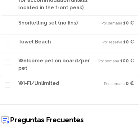
for accommodation unless
located in the front peak)
Snorkelling set (no fins)
10 €
Por semana
·
Towel Beach
10 €
Por reserva
·
Welcome pet on board/per
100 €
Por semana
·
pet
Wi-Fi/Unlimited
0 €
Por semana
·
Preguntas Frecuentes