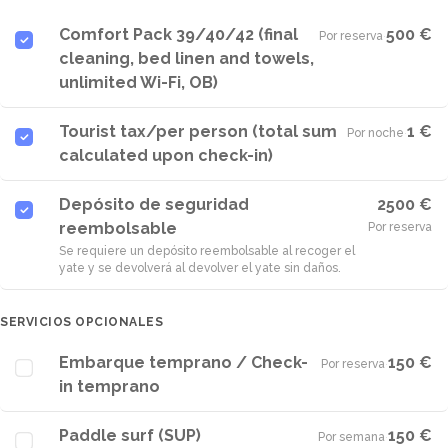
Comfort Pack 39/40/42 (final
500 €
Por reserva
·
cleaning, bed linen and towels,
unlimited Wi-Fi, OB)
Tourist tax/per person (total sum
1 €
Por noche
·
calculated upon check-in)
Depósito de seguridad
2500 €
reembolsable
Por reserva
Se requiere un depósito reembolsable al recoger el
yate y se devolverá al devolver el yate sin daños.
SERVICIOS OPCIONALES
Embarque temprano / Check-
150 €
Por reserva
·
in temprano
Paddle surf (SUP)
150 €
Por semana
·