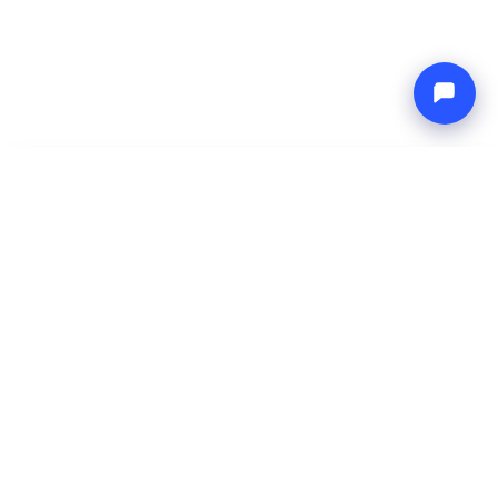
-
Precio total
Endless blue
8 Aug 2026
-
15 Aug 2026
Boat4you
Reservar
EMPRESA
RED
Sobre Nosotros
Europe Yachts
Cómo Trabajamos
Catamaran Croatia
FAQ
Catamaran Greece
Blog
Catamaran Italy
Contacto
Catamaran Caribbean
Yacht Charter Croatia
LEGAL