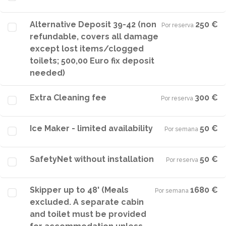
Alternative Deposit 39-42 (non
250 €
Por reserva
·
refundable, covers all damage
except lost items/clogged
toilets; 500,00 Euro fix deposit
needed)
Extra Cleaning fee
300 €
Por reserva
·
Ice Maker - limited availability
50 €
Por semana
·
SafetyNet without installation
50 €
Por reserva
·
Skipper up to 48' (Meals
1680 €
Por semana
·
excluded. A separate cabin
and toilet must be provided