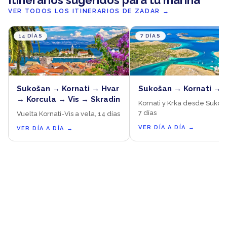
Itinerarios sugeridos para tu marina
VER TODOS LOS ITINERARIOS DE ZADAR
→
14 DÍAS
7 DÍAS
Sukošan → Kornati → Hvar
Sukošan → Kornati → 
→ Korcula → Vis → Skradin
Kornati y Krka desde Sukoš
7 días
Vuelta Kornati-Vis a vela, 14 días
VER DÍA A DÍA
→
VER DÍA A DÍA
→