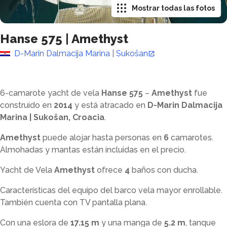
Mostrar todas las fotos
Hanse 575
|
Amethyst
D-Marin Dalmacija Marina | Sukošan
6-camarote yacht de vela
Hanse 575
–
Amethyst
fue
construido en
2014
y está atracado en
D-Marin Dalmacija
Marina | Sukošan, Croacia
.
Amethyst
puede alojar hasta
personas en
6
camarotes.
Almohadas y mantas están incluidas en el precio.
Yacht de Vela
Amethyst
ofrece
4
baños con ducha
.
Características del equipo del barco vela mayor enrollable.
También cuenta con TV pantalla plana.
Con una eslora de
17.15 m
y una manga de
5.2 m
, tanque