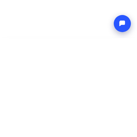
-
Precio total
Endless blue
6 Aug 2026
-
13 Aug 2026
Boat4you
Reservar
EMPRESA
RED
Sobre Nosotros
Europe Yachts
Cómo Trabajamos
Catamaran Croatia
FAQ
Catamaran Greece
Blog
Catamaran Italy
Contacto
Catamaran Caribbean
Yacht Charter Croatia
LEGAL