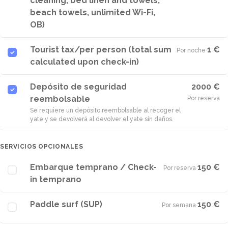
cleaning, bed linen and towels,
beach towels, unlimited Wi-Fi,
OB)
Tourist tax/per person (total sum
1 €
Por noche
·
calculated upon check-in)
Depósito de seguridad
2000 €
reembolsable
Por reserva
Se requiere un depósito reembolsable al recoger el
yate y se devolverá al devolver el yate sin daños.
SERVICIOS OPCIONALES
Embarque temprano / Check-
150 €
Por reserva
·
in temprano
Paddle surf (SUP)
150 €
Por semana
·