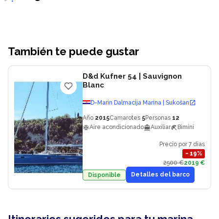
También te puede gustar
D&d Kufner 54
| Sauvignon
Blanc
D-Marin Dalmacija Marina | Sukošan
Año
2015
Camarotes
5
Personas
12
Aire acondicionado
Auxiliar
Bimini
Precio por 7 dias
−
19
%
2500 €
2019 €
Detalles del barco
Disponible