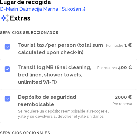
Lugar de recogida
D-Marin Dalmacija Marina | Sukošan
Extras
SERVICIOS SELECCIONADOS
Tourist tax/per person (total sum
1 €
Por noche
·
calculated upon check-in)
Transit log MB (final cleaning,
400 €
Por reserva
·
bed linen, shower towels,
unlimited Wi-Fi)
Depósito de seguridad
2000 €
reembolsable
Por reserva
Se requiere un depósito reembolsable al recoger el
yate y se devolverá al devolver el yate sin daños.
SERVICIOS OPCIONALES