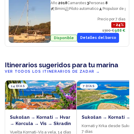
Año
2018
Camarotes
3
Personas
8
Bimini
Piloto automatico
Propulsor de proa
Precio por 7 dias
−
24
%
1300 €
988 €
Detalles del barco
Disponible
Itinerarios sugeridos para tu marina
VER TODOS LOS ITINERARIOS DE ZADAR
→
14 DÍAS
7 DÍAS
Sukošan → Kornati → Hvar
Sukošan → Kornati → 
→ Korcula → Vis → Skradin
Kornati y Krka desde Sukoš
7 días
Vuelta Kornati-Vis a vela, 14 días