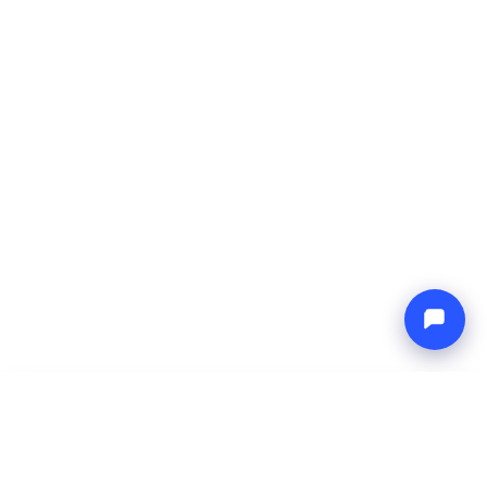
-
Precio total
Endless blue
6 Aug 2026
-
13 Aug 2026
Boat4you