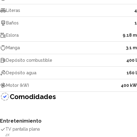
Literas
4
Baños
1
Eslora
9.18 m
Manga
3.1 m
Depósito combustible
400 l
Depósito agua
160 l
Motor (kW)
400 kW
Comodidades
Entretenimiento
TV pantalla plana
2X